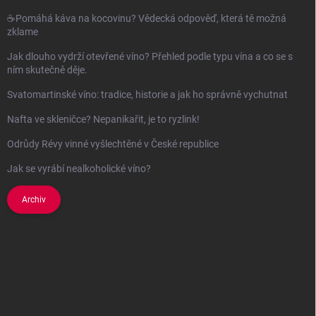
☕Pomáhá káva na kocovinu? Vědecká odpověď, která tě možná
zklame
Jak dlouho vydrží otevřené víno? Přehled podle typu vína a co se s
ním skutečně děje.
Svatomartinské víno: tradice, historie a jak ho správně vychutnat
Nafta ve skleničce? Nepanikařit, je to ryzlink!
Odrůdy Révy vinné vyšlechtěné v České republice
Jak se vyrábí nealkoholické víno?
Archiv