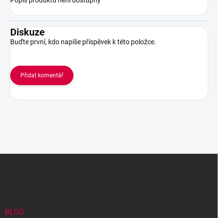
Popis produktu není dostupný
Diskuze
Buďte první, kdo napíše příspěvek k této položce.
Přidat komentář
Z
á
p
a
t
í
BLOG