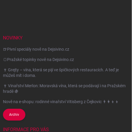
NOVINKY
🍺Pivní speciály nově na Dejsivino.cz
🍞Pražské topinky nově na Dejsivino.cz
🍷 Grejty – vína, která se pijí ve špičkových restauracích. A teď je
můžeš mít i doma.
🍷 Vinařství Merlon: Moravská vína, která se podávají i na Pražském
hradě 🍇
Nově na e-shopu: rodinné vinařství Vitisberg z Čejkovic 👨‍👩‍👦‍👦
Archiv
INFORMACE PRO VÁS