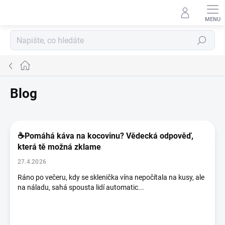
Přejít
na
obsah
Hledat
Domů
Blog
V
ý
☕Pomáhá káva na kocovinu? Vědecká odpověď,
p
která tě možná zklame
i
s
27.4.2026
č
Ráno po večeru, kdy se sklenička vína nepočítala na kusy, ale
l
na náladu, sahá spousta lidí automatic...
á
n
k