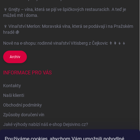
🍷 Grejty – vína, která se pijí ve špičkových restauracích. A teď je
můžeš mít i doma.
🍷 Vinařství Merlon: Moravská vína, která se podávají i na Pražském
hradě 🍇
Nově na e-shopu: rodinné vinařství Vitisberg z Čejkovic 👨‍👩‍👦‍👦
Archiv
INFORMACE PRO VÁS
Kontakty
Naši klienti
Obchodní podmínky
Způsoby doručení vín
Jaké výhody nabízí náš e-shop Dejsivino.cz?
Podmínky ochrany osobních údajů
Používáme cookies, abychom Vám umožnili pohodlné