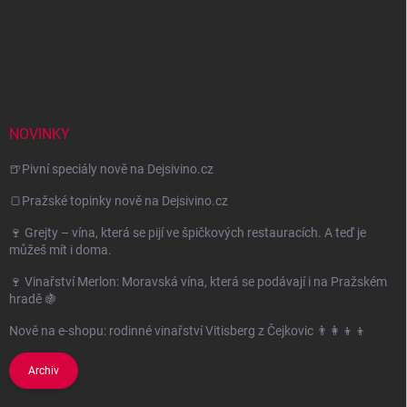
NOVINKY
🍺Pivní speciály nově na Dejsivino.cz
🍞Pražské topinky nově na Dejsivino.cz
🍷 Grejty – vína, která se pijí ve špičkových restauracích. A teď je
můžeš mít i doma.
🍷 Vinařství Merlon: Moravská vína, která se podávají i na Pražském
hradě 🍇
Nově na e-shopu: rodinné vinařství Vitisberg z Čejkovic 👨‍👩‍👦‍👦
Archiv