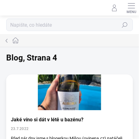
Přejít
na
obsah
Hledat
Domů
Blog
, Strana 4
V
ý
p
i
s
č
l
Jaké víno si dát v létě u bazénu?
á
n
23.7.2022
k
Před pár dny jsme s blogerkou Míšou (ovinena.cz) natáčeli