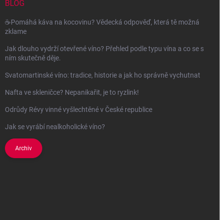
í
BLOG
v
ý
☕Pomáhá káva na kocovinu? Vědecká odpověď, která tě možná
p
zklame
i
s
Jak dlouho vydrží otevřené víno? Přehled podle typu vína a co se s
u
ním skutečně děje.
Svatomartinské víno: tradice, historie a jak ho správně vychutnat
Nafta ve skleničce? Nepanikařit, je to ryzlink!
Odrůdy Révy vinné vyšlechtěné v České republice
Jak se vyrábí nealkoholické víno?
Archiv