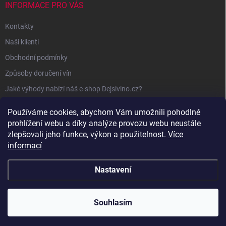
INFORMACE PRO VÁS
Kontakty
Naši klienti
Obchodní podmínky
Způsoby doručení vín
Jaké výhody nabízí náš e-shop Dejsivino.cz?
Podmínky ochrany osobních údajů
Používáme cookies, abychom Vám umožnili pohodlné
prohlížení webu a díky analýze provozu webu neustále
zlepšovali jeho funkce, výkon a použitelnost.
Více
informací
Nastavení
Copyright 2026
Dejsivino.cz
. Všechna práva vyhrazena.
Souhlasím
Vytvořil Shoptet