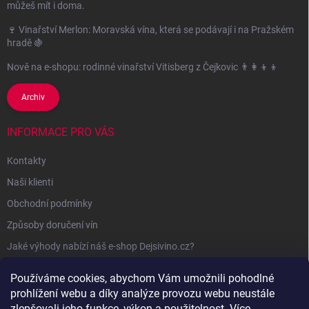
můžeš mít i doma.
🍷 Vinařství Merlon: Moravská vína, která se podávají i na Pražském
hradě 🍇
Nově na e-shopu: rodinné vinařství Vitisberg z Čejkovic 👨‍👩‍👦‍👦
Archiv
INFORMACE PRO VÁS
Kontakty
Naši klienti
Obchodní podmínky
Způsoby doručení vín
Jaké výhody nabízí náš e-shop Dejsivino.cz?
Podmínky ochrany osobních údajů
Používáme cookies, abychom Vám umožnili pohodlné
prohlížení webu a díky analýze provozu webu neustále
zlepšovali jeho funkce, výkon a použitelnost.
Více