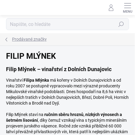
Přejít
na
obsah
Hledat
Prodávané značky
FILIP MLÝNEK
Filip Mlýnek – vinařství z Dolních Dunajovic
Vinařství
Filipa Mlýnka
má kořeny v Dolních Dunajovicích a od
roku 2007 se postupně vypracovalo mezi výrazné producenty
Mikulovské vinařské podoblasti. Dnes hospodaří na 8,6 ha vinic v
nejlepších tratích v Dolních Dunajovicích, Březí, Dobré Poli, Horních
Věstonicích a Brodě nad Dyjí.
Filip Mlýnek staví na
ručním sběru hroznů, nízkých výnosech a
šetrném lisování
, díky čemuž vznikají vína s typickým minerálním
projevem jurského vápence. Ročně zde vzniká přibližně 60 000
lahví převážně přívlastkových vín, která patří k nejlepším ukázkám