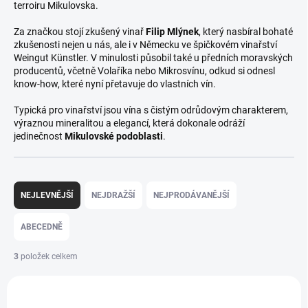
terroiru Mikulovska.
Za značkou stojí zkušený vinař
Filip Mlýnek
, který nasbíral bohaté
zkušenosti nejen u nás, ale i v Německu ve špičkovém vinařství
Weingut Künstler. V minulosti působil také u předních moravských
producentů, včetně Volaříka nebo Mikrosvínu, odkud si odnesl
know-how, které nyní přetavuje do vlastních vín.
Typická pro vinařství jsou vína s čistým odrůdovým charakterem,
výraznou mineralitou a elegancí, která dokonale odráží
jedinečnost
Mikulovské podoblasti
.
Ř
a
NEJLEVNĚJŠÍ
NEJDRAŽŠÍ
NEJPRODÁVANĚJŠÍ
z
e
ABECEDNĚ
n
í
3
položek celkem
p
V
r
ý
o