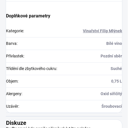
Doplňkové parametry
Kategorie
:
Vinařství Filip Mlýnek
Barva
:
Bílé víno
Přívlastek
:
Pozdní sběr
Třídění dle zbytkového cukru
:
Suché
Objem
:
0,75 L
Alergeny
:
Oxid siřičitý
Uzávěr
:
Šroubovací
Diskuze