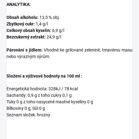
ANALYTIKA:
Obsah alkoholu:
13,5 % obj.
Zbytkový cukr:
1,4 g/l
Celkový obsah kyselin:
6,9 g/l
Bezcukerný extrakt:
24,9 g/l
Párování s jídlem:
Vhodné ke grilované zelenině, tmavému masu
nebo výrazným sýrům.
Složení a výživové hodnoty na 100 ml :
Energetická hodnota: 328kJ / 78 kcal
Sacharidy: 0,9 g z toho cukry 0,1 g
Tuky 0 g z toho nasycené mastné kyseliny 0 g
Bílkoviny 0 g, Sůl 0 g
Seznam složek: hrozny