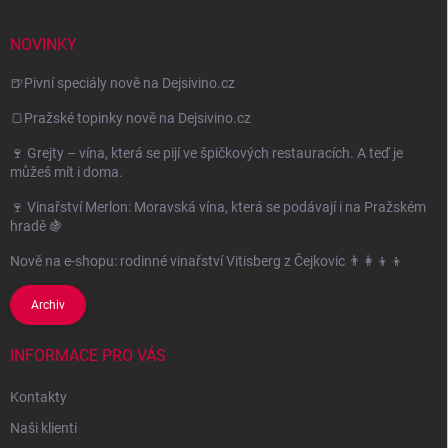
NOVINKY
🍺Pivní speciály nově na Dejsivino.cz
🍞Pražské topinky nově na Dejsivino.cz
🍷 Grejty – vína, která se pijí ve špičkových restauracích. A teď je
můžeš mít i doma.
🍷 Vinařství Merlon: Moravská vína, která se podávají i na Pražském
hradě 🍇
Nově na e-shopu: rodinné vinařství Vitisberg z Čejkovic 👨‍👩‍👦‍👦
Archiv
INFORMACE PRO VÁS
Kontakty
Naši klienti