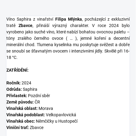
Víno Saphira z vinařství
Filipa Mlýnka
, pocházející z exkluzivní
tratě
Zbavce
, přináší výrazný charakter. V roce 2024 bylo
vyrobeno jako suché víno, které nabízí bohatou ovocnou paletu –
tóny zralého černého ovoce ( … ), jemné koření a decentní
minerální chod. Tlumena kyselinka mu poskytuje svěžest a dobře
se snoubí se šťavnatým ovocem i intenzivními jídly. Skvělé při 16-
18 °C.
ZATŘÍDĚNÍ:
Ročník:
2024
Odrůda:
Saphira
Přívlastek:
Pozdní sběr
Země původu:
ČR
Vinařská oblast:
Morava
Vinařská podoblast:
Velkopavlovická
Vinařská obec:
Němčičky u Hustopečí
Viniční trať:
Zbavce