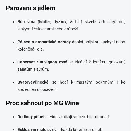
Párování s jídlem
Bílá vína
(Müller, Ryzlink, Veltlín) skvěle ladí s rybami,
lehkými těstovinami nebo drůbeží.
Pálava a aromatické odrůdy
doplní asijskou kuchyni nebo
kořeněná jídla.
Cabernet Sauvignon rosé
je ideální k letnímu grilování,
salátům a sýrům.
Svatovavřinecké
se hodí k masitým pokrmům i ke
společnému posezení.
Proč sáhnout po MG Wine
Rodinný příběh
– vína vznikají srdcem i odborností.
Exkluzivní malé série
– každá láhev je originál.