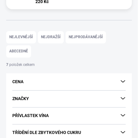
220 Kč
Ř
a
NEJLEVNĚJŠÍ
NEJDRAŽŠÍ
NEJPRODÁVANĚJŠÍ
z
e
ABECEDNĚ
n
í
7
položek celkem
p
r
CENA
o
d
u
ZNAČKY
k
t
PŘÍVLASTEK VÍNA
ů
TŘÍDĚNÍ DLE ZBYTKOVÉHO CUKRU