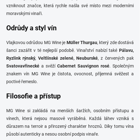
r
v
vzniknout značce, která rychle našla své místo mezi moderními
k
moravskými vinaři.
y
v
Odrůdy a styl vín
ý
p
i
Vlajkovou odrůdou MG Wine je
Müller Thurgau
, který zde dostává
s
šanci zazářit v té nejlepší podobě. Vinařství nabízí také
Pálavu,
u
Ryzlink rýnský, Veltlínské zelené, Neuburské
, z červených pak
Svatovavřinecké
a svěží
Cabernet Sauvignon rosé
. Společným
znakem vín MG Wine je čistota, ovocnost, příjemná svěžest a
poctivé řemeslo.
Filosofie a přístup
MG Wine si zakládá na menších šaržích, osobním přístupu a
vínech, která nejsou masově vyráběná. Každá láhev vzniká s
důrazem na terroir a přirozený charakter hroznů. Díky tomu vína
působí autenticky a nesou osobní podpis vinaře.