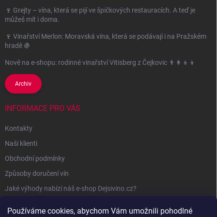
🍷 Grejty – vína, která se pijí ve špičkových restauracích. A teď je
můžeš mít i doma.
🍷 Vinařství Merlon: Moravská vína, která se podávají i na Pražském
hradě 🍇
Nově na e-shopu: rodinné vinařství Vitisberg z Čejkovic 👨‍👩‍👦‍👦
Archiv
INFORMACE PRO VÁS
Kontakty
Naši klienti
Obchodní podmínky
Způsoby doručení vín
Jaké výhody nabízí náš e-shop Dejsivino.cz?
Podmínky ochrany osobních údajů
Používáme cookies, abychom Vám umožnili pohodlné