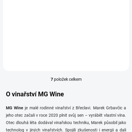
MG Wine – Müller Thurgau 2024 | pozdní sběr |
suché
220 Kč
Detail
Müller Thurgau má světle žlutozelenou barvu se svěžím aromatickým
projevem. Ve vůni se objevují citrusové tóny, zelené jablko, jemná
květinovost a lehce muškátový charakter...
7
položek celkem
O
v
l
O vinařství MG Wine
á
d
MG Wine
je malé rodinné vinařství z Břeclavi. Marek Grbavčic a
a
c
jeho otec začali v roce 2020 plnit svůj sen – vyrábět vlastní vína.
í
Otec dlouhá léta dodával vinařskou techniku, Marek působil jako
p
technolog v jiných vinařstvích. Spojili zkušenosti i energii a dali