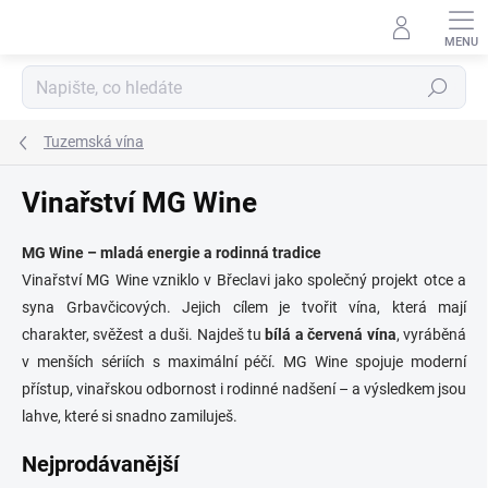
Přejít
na
obsah
Hledat
Tuzemská vína
Vinařství MG Wine
MG Wine – mladá energie a rodinná tradice
Vinařství MG Wine vzniklo v Břeclavi jako společný projekt otce a
syna Grbavčicových. Jejich cílem je tvořit vína, která mají
charakter, svěžest a duši. Najdeš tu
bílá a červená vína
, vyráběná
v menších sériích s maximální péčí. MG Wine spojuje moderní
přístup, vinařskou odbornost i rodinné nadšení – a výsledkem jsou
lahve, které si snadno zamiluješ.
Nejprodávanější