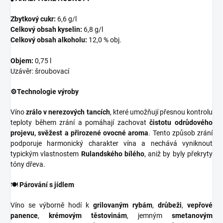
Zbytkový cukr:
6,6 g/l
Celkový obsah kyselin:
6,8 g/l
Celkový obsah alkoholu:
12,0 % obj.
Objem:
0,75 l
Uzávěr: šroubovací
⚙️Technologie výroby
Víno
zrálo v nerezových tancích
, které umožňují přesnou kontrolu
teploty během zrání a pomáhají zachovat
čistotu odrůdového
projevu, svěžest a přirozené ovocné aroma
. Tento způsob zrání
podporuje harmonický charakter vína a nechává vyniknout
typickým vlastnostem
Rulandského bílého
, aniž by byly překryty
tóny dřeva.
🍽️
Párování s jídlem
Víno se výborně hodí k
grilovaným rybám
,
drůbeži
,
vepřové
panence
,
krémovým těstovinám
, jemným
smetanovým