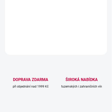
Rulandské bílé 2025
od
MG
je
moravské zemské víno
v
polosuchém stylu, které zaujme svou
harmonickou chutí
,
svěží
kyselinou
a jemným ovocným charakterem. Díky vyváženému
projevu se hodí jak pro běžné popíjení, tak jako příjemný společník
k lehčím pokrmům.
DETAILNÍ INFORMACE
ZEPTAT SE
DOPRAVA ZDARMA
ŠIROKÁ NABÍDKA
při objednání nad 1999 Kč
tuzemských i zahraničních vín