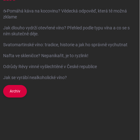
☕Pomáhá káva na kocovinu? Vědecká odpověď, která tě možná
zklame
Jak dlouho vydrží otevřené víno? Přehled podle typu vína a co se s
ním skutečně děje.
Svatomartinské víno: tradice, historie a jak ho správně vychutnat
Nafta ve skleničce? Nepanikařit, je to ryzlink!
Odrůdy Révy vinné vyšlechtěné v České republice
Jak se vyrábí nealkoholické víno?
Archiv