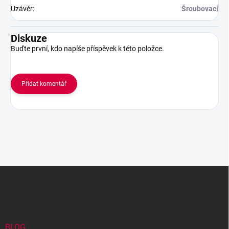
Uzávěr
:
Šroubovací
Diskuze
Buďte první, kdo napíše příspěvek k této položce.
Přidat komentář
Z
á
p
a
t
í
BLOG