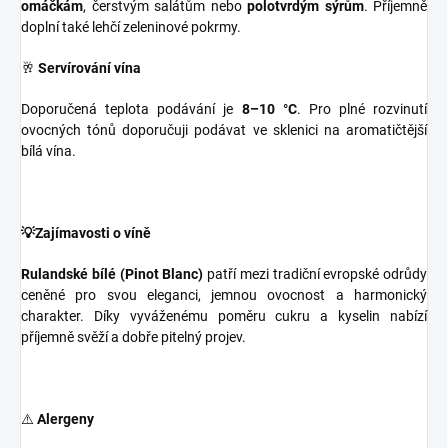
omáčkám
, čerstvým salátům nebo
polotvrdým sýrům
. Příjemně
doplní také lehčí zeleninové pokrmy.
🥂
Servírování vína
Doporučená teplota podávání je
8–10 °C
. Pro plné rozvinutí
ovocných tónů doporučuji podávat ve sklenici na aromatičtější
bílá vína.
💡Zajímavosti o víně
Rulandské bílé (Pinot Blanc)
patří mezi tradiční evropské odrůdy
ceněné pro svou eleganci, jemnou ovocnost a harmonický
charakter. Díky vyváženému poměru cukru a kyselin nabízí
příjemně svěží a dobře pitelný projev.
⚠️
Alergeny