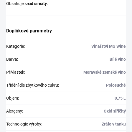
Obsahuje:
oxid siřičitý
.
Doplňkové parametry
Kategorie
:
Vinařství MG Wine
Barva
:
Bílé víno
Přívlastek
:
Moravské zemské víno
Třídění dle zbytkového cukru
:
Polosuché
Objem
:
0,75 L
Alergeny
:
Oxid siřičitý
Technologie výroby
:
Zrálo v tanku