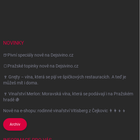
NOVINKY
🍺Pivní speciály nově na Dejsivino.cz
🍞Pražské topinky nově na Dejsivino.cz
🍷 Grejty – vína, která se pijí ve špičkových restauracích. A teď je
můžeš mít i doma.
🍷 Vinařství Merlon: Moravská vína, která se podávají i na Pražském
hradě 🍇
Nově na e-shopu: rodinné vinařství Vitisberg z Čejkovic 👨‍👩‍👦‍👦
Archiv