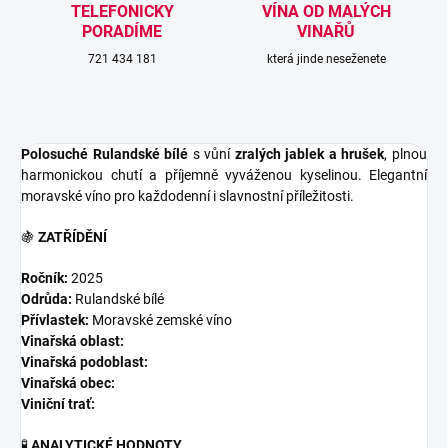
TELEFONICKY
VÍNA OD MALÝCH
PORADÍME
VINAŘŮ
721 434 181
která jinde neseženete
Polosuché Rulandské bílé
s vůní
zralých jablek a hrušek
, plnou
harmonickou chutí a příjemně vyváženou kyselinou. Elegantní
moravské víno pro každodenní i slavnostní příležitosti.
🍇
ZATŘÍDĚNÍ
Ročník:
2025
Odrůda:
Rulandské bílé
Přívlastek:
Moravské zemské víno
Vinařská oblast:
Vinařská podoblast:
Vinařská obec:
Viniční trať:
🧪
ANALYTICKÉ HODNOTY