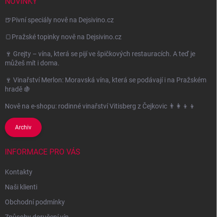
NOVINKY
🍺Pivní speciály nově na Dejsivino.cz
🍞Pražské topinky nově na Dejsivino.cz
🍷 Grejty – vína, která se pijí ve špičkových restauracích. A teď je
můžeš mít i doma.
🍷 Vinařství Merlon: Moravská vína, která se podávají i na Pražském
hradě 🍇
Nově na e-shopu: rodinné vinařství Vitisberg z Čejkovic 👨‍👩‍👦‍👦
Archiv
INFORMACE PRO VÁS
Kontakty
Naši klienti
Obchodní podmínky