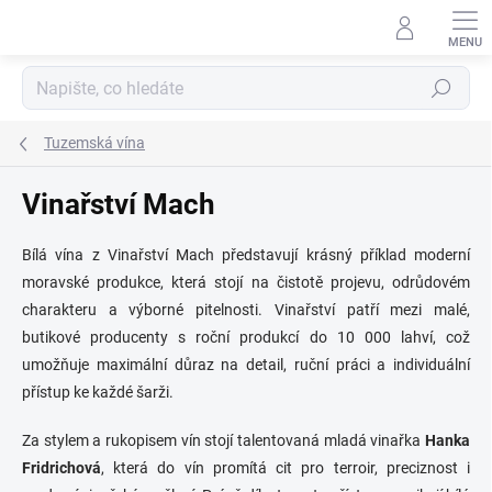
Přejít
na
obsah
Hledat
Tuzemská vína
Vinařství Mach
Bílá vína z Vinařství Mach představují krásný příklad moderní
moravské produkce, která stojí na čistotě projevu, odrůdovém
charakteru a výborné pitelnosti. Vinařství patří mezi malé,
butikové producenty s roční produkcí do 10 000 lahví, což
umožňuje maximální důraz na detail, ruční práci a individuální
přístup ke každé šarži.
Za stylem a rukopisem vín stojí talentovaná mladá vinařka
Hanka
Fridrichová
, která do vín promítá cit pro terroir, preciznost i