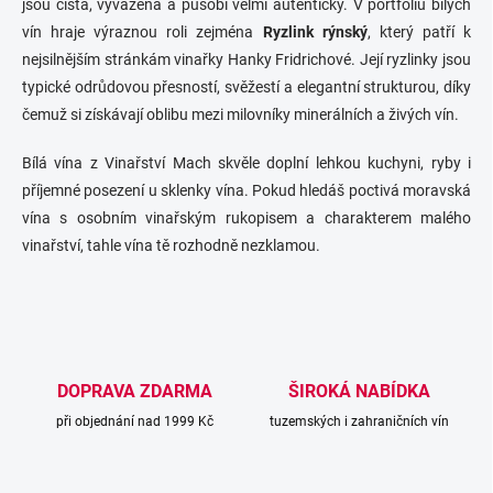
jsou čistá, vyvážená a působí velmi autenticky. V portfoliu bílých
d
vín hraje výraznou roli zejména
a
Ryzlink rýnský
, který patří k
c
nejsilnějším stránkám vinařky Hanky Fridrichové. Její ryzlinky jsou
í
typické odrůdovou přesností, svěžestí a elegantní strukturou, díky
p
čemuž si získávají oblibu mezi milovníky minerálních a živých vín.
r
v
k
Bílá vína z Vinařství Mach skvěle doplní lehkou kuchyni, ryby i
y
příjemné posezení u sklenky vína. Pokud hledáš poctivá moravská
v
vína s osobním vinařským rukopisem a charakterem malého
ý
p
vinařství, tahle vína tě rozhodně nezklamou.
i
s
u
DOPRAVA ZDARMA
ŠIROKÁ NABÍDKA
při objednání nad 1999 Kč
tuzemských i zahraničních vín