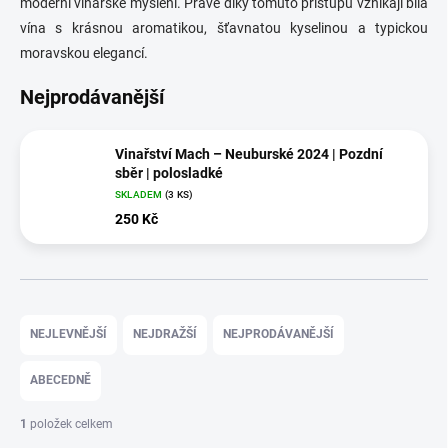
moderní vinařské myšlení. Právě díky tomuto přístupu vznikají bílá
vína s krásnou aromatikou, šťavnatou kyselinou a typickou
moravskou elegancí.
Nejprodávanější
Vinařství Mach – Neuburské 2024 | Pozdní
sběr | polosladké
SKLADEM
(3 KS)
250 Kč
Ř
a
NEJLEVNĚJŠÍ
NEJDRAŽŠÍ
NEJPRODÁVANĚJŠÍ
z
e
ABECEDNĚ
n
í
1
položek celkem
p