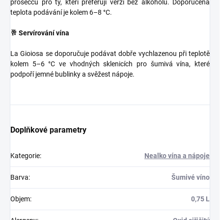
proseccu pro ty, kteří preferují verzi bez alkoholu. Doporučená
teplota podávání je kolem 6–8 °C.
🥂 Servírování vína
La Gioiosa se doporučuje podávat dobře vychlazenou při teplotě
kolem 5–6 °C ve vhodných sklenicích pro šumivá vína, které
podpoří jemné bublinky a svěžest nápoje.
Doplňkové parametry
Kategorie
:
Nealko vína a nápoje
Barva
:
Šumivé víno
Objem
:
0,75 L