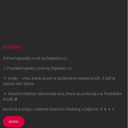
NOVINKY
🍺Pivní speciály nově na Dejsivino.cz
🍞Pražské topinky nově na Dejsivino.cz
🍷 Grejty – vína, která se pijí ve špičkových restauracích. A teď je
můžeš mít i doma.
🍷 Vinařství Merlon: Moravská vína, která se podávají i na Pražském
hradě 🍇
Nově na e-shopu: rodinné vinařství Vitisberg z Čejkovic 👨‍👩‍👦‍👦
Archiv