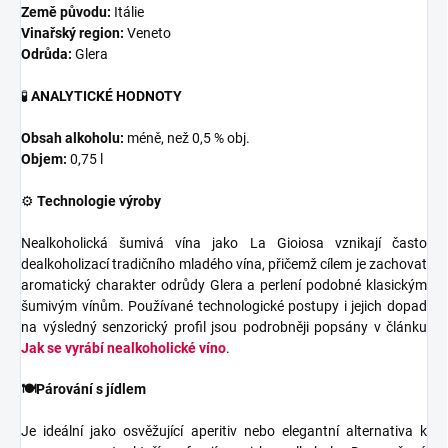
Země původu:
Itálie
Vinařský region:
Veneto
Odrůda:
Glera
🧪
ANALYTICKÉ HODNOTY
Obsah alkoholu:
méně, než 0,5 % obj.
Objem:
0,75 l
⚙️
Technologie výroby
Nealkoholická šumivá vína jako La Gioiosa vznikají často
dealkoholizací tradičního mladého vína, přičemž cílem je zachovat
aromatický charakter odrůdy Glera a perlení podobné klasickým
šumivým vínům. Používané technologické postupy i jejich dopad
na výsledný senzorický profil jsou podrobněji popsány v článku
Jak se vyrábí nealkoholické víno
.
🍽️Párování s jídlem
Je ideální jako osvěžující aperitiv nebo elegantní alternativa k