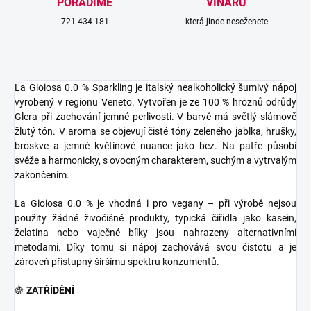
PORADÍME
VINAŘŮ
721 434 181
která jinde neseženete
La Gioiosa 0.0 % Sparkling je italský nealkoholický šumivý nápoj
vyrobený v regionu Veneto. Vytvořen je ze 100 % hroznů odrůdy
Glera při zachování jemné perlivosti. V barvě má světlý slámově
žlutý tón. V aroma se objevují čisté tóny zeleného jablka, hrušky,
broskve a jemné květinové nuance jako bez. Na patře působí
svěže a harmonicky, s ovocným charakterem, suchým a vytrvalým
zakončením.
La Gioiosa 0.0 % je vhodná i pro vegany – při výrobě nejsou
použity žádné živočišné produkty, typická čiřidla jako kasein,
želatina nebo vaječné bílky jsou nahrazeny alternativními
metodami. Díky tomu si nápoj zachovává svou čistotu a je
zároveň přístupný širšímu spektru konzumentů.
🍇
ZATŘÍDĚNÍ