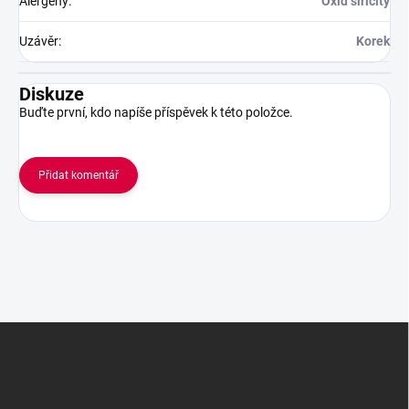
Alergeny
:
Oxid siřičitý
Uzávěr
:
Korek
Diskuze
Buďte první, kdo napíše příspěvek k této položce.
Přidat komentář
Z
á
p
a