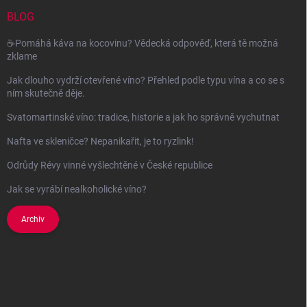
t
í
BLOG
☕Pomáhá káva na kocovinu? Vědecká odpověď, která tě možná
zklame
Jak dlouho vydrží otevřené víno? Přehled podle typu vína a co se s
ním skutečně děje.
Svatomartinské víno: tradice, historie a jak ho správně vychutnat
Nafta ve skleničce? Nepanikařit, je to ryzlink!
Odrůdy Révy vinné vyšlechtěné v České republice
Jak se vyrábí nealkoholické víno?
Archiv