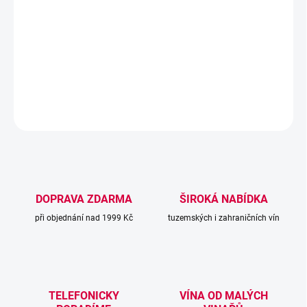
nealkoholický šumivý nápoj s jemným perlením a ovocným
charakterem, vyrobený z 100 % hroznů odrůdy Glera v regionu
Veneto. Produkce tohoto nápoje zachovává výrazný svěží profil
díky použití kvalitní suroviny a tradičnímu šumivému stylu.
DETAILNÍ INFORMACE
ZEPTAT SE
DOPRAVA ZDARMA
ŠIROKÁ NABÍDKA
při objednání nad 1999 Kč
tuzemských i zahraničních vín
TELEFONICKY
VÍNA OD MALÝCH