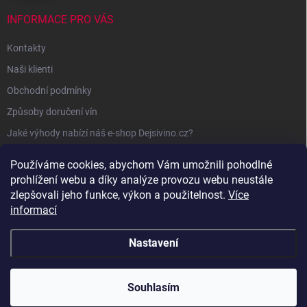
INFORMACE PRO VÁS
Kontakty
Naši klienti
Obchodní podmínky
Způsoby doručení vín
Jaké výhody nabízí náš e-shop Dejsivino.cz?
Podmínky ochrany osobních údajů
Používáme cookies, abychom Vám umožnili pohodlné
prohlížení webu a díky analýze provozu webu neustále
zlepšovali jeho funkce, výkon a použitelnost.
Více
informací
Nastavení
Copyright 2026
Dejsivino.cz
. Všechna práva vyhrazena.
Souhlasím
Vytvořil Shoptet