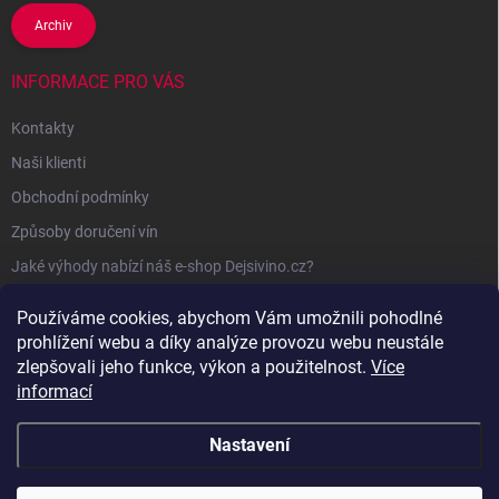
Archiv
INFORMACE PRO VÁS
Kontakty
Naši klienti
Obchodní podmínky
Způsoby doručení vín
Jaké výhody nabízí náš e-shop Dejsivino.cz?
Podmínky ochrany osobních údajů
Používáme cookies, abychom Vám umožnili pohodlné
prohlížení webu a díky analýze provozu webu neustále
zlepšovali jeho funkce, výkon a použitelnost.
Více
informací
Nastavení