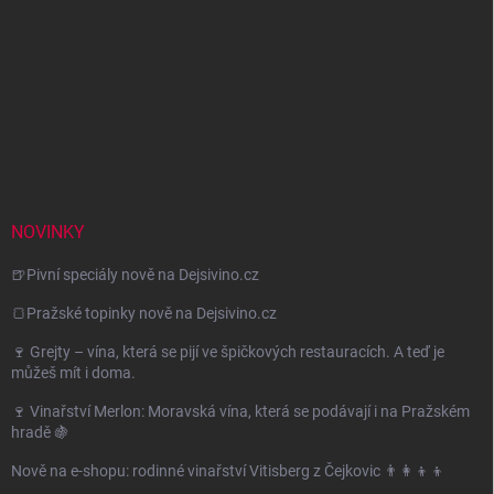
NOVINKY
🍺Pivní speciály nově na Dejsivino.cz
🍞Pražské topinky nově na Dejsivino.cz
🍷 Grejty – vína, která se pijí ve špičkových restauracích. A teď je
můžeš mít i doma.
🍷 Vinařství Merlon: Moravská vína, která se podávají i na Pražském
hradě 🍇
Nově na e-shopu: rodinné vinařství Vitisberg z Čejkovic 👨‍👩‍👦‍👦