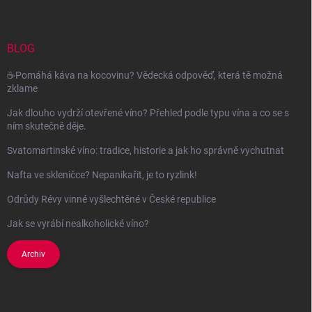
p
a
t
í
BLOG
☕Pomáhá káva na kocovinu? Vědecká odpověď, která tě možná
zklame
Jak dlouho vydrží otevřené víno? Přehled podle typu vína a co se s
ním skutečně děje.
Svatomartinské víno: tradice, historie a jak ho správně vychutnat
Nafta ve skleničce? Nepanikařit, je to ryzlink!
Odrůdy Révy vinné vyšlechtěné v České republice
Jak se vyrábí nealkoholické víno?
Archiv