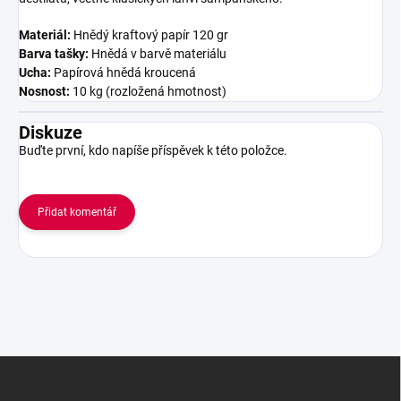
Materiál:
Hnědý kraftový papír 120 gr
Barva tašky:
Hnědá v barvě materiálu
Ucha:
Papírová hnědá kroucená
Nosnost:
10 kg (rozložená hmotnost)
Diskuze
Buďte první, kdo napíše příspěvek k této položce.
Přidat komentář
Z
á