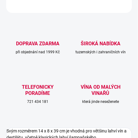
ZEPTAT SE
DOPRAVA ZDARMA
ŠIROKÁ NABÍDKA
při objednání nad 1999 Kč
tuzemských i zahraničních vín
TELEFONICKY
VÍNA OD MALÝCH
PORADÍME
VINAŘŮ
721 434 181
která jinde neseženete
Svým rozměrem 14 x 8 x 39 cm je vhodná pro většinu lahví vín a
destilátu, včetně klasických lahví šampaňského.