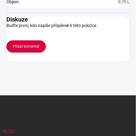
Objem
:
0,75 L
Diskuze
Buďte první, kdo napíše příspěvek k této položce.
Přidat komentář
Z
á
p
a
t
í
BLOG