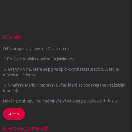
NOVINKY
🍺Pivní speciály nově na Dejsivino.cz
🍞Pražské topinky nově na Dejsivino.cz
🍷 Grejty – vína, která se pijí ve špičkových restauracích. A teď je
můžeš mít i doma.
🍷 Vinařství Merlon: Moravská vína, která se podávají i na Pražském
hradě 🍇
Nově na e-shopu: rodinné vinařství Vitisberg z Čejkovic 👨‍👩‍👦‍👦
Archiv
INFORMACE PRO VÁS