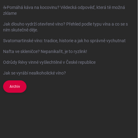
☕Pomáhá káva na kocovinu? Vědecká odpověď, která tě možná
zklame
Jak dlouho vydrží otevřené víno? Přehled podle typu vína a co se s
ním skutečně děje.
Svatomartinské víno: tradice, historie a jak ho správně vychutnat
Nafta ve skleničce? Nepanikařit, je to ryzlink!
Odrůdy Révy vinné vyšlechtěné v České republice
Jak se vyrábí nealkoholické víno?
Archiv