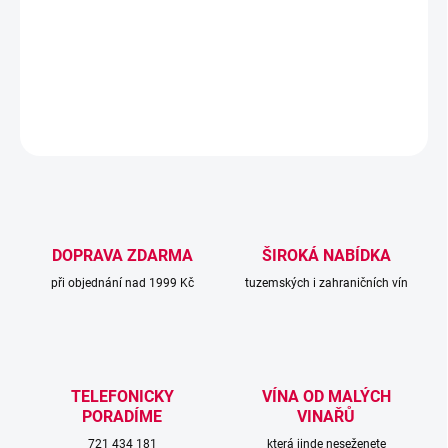
Sladké víno s decentní kyselinou, velmi květnaté tóny po svěžím
ovoci a jahodách máku a růžích.
DETAILNÍ INFORMACE
ZEPTAT SE
DOPRAVA ZDARMA
ŠIROKÁ NABÍDKA
při objednání nad 1999 Kč
tuzemských i zahraničních vín
TELEFONICKY
VÍNA OD MALÝCH
PORADÍME
VINAŘŮ
721 434 181
která jinde neseženete