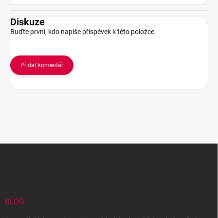
Diskuze
Buďte první, kdo napíše příspěvek k této položce.
Přidat komentář
Z
á
p
a
t
í
BLOG