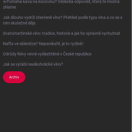
☕Pomáhá káva na kocovinu? Vědecká odpověď, která tě možná
zklame
Jak dlouho vydrží otevřené víno? Přehled podle typu vína a co se s
ním skutečně děje.
Svatomartinské víno: tradice, historie a jak ho správně vychutnat
Nafta ve skleničce? Nepanikařit, je to ryzlink!
Odrůdy Révy vinné vyšlechtěné v České republice
Jak se vyrábí nealkoholické víno?
Archiv