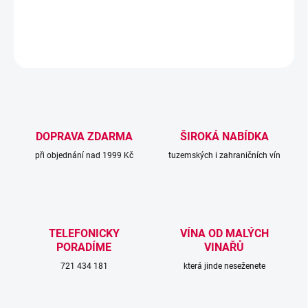
DETAILNÍ INFORMACE
ZEPTAT SE
DOPRAVA ZDARMA
ŠIROKÁ NABÍDKA
při objednání nad 1999 Kč
tuzemských i zahraničních vín
TELEFONICKY
VÍNA OD MALÝCH
PORADÍME
VINAŘŮ
721 434 181
která jinde neseženete