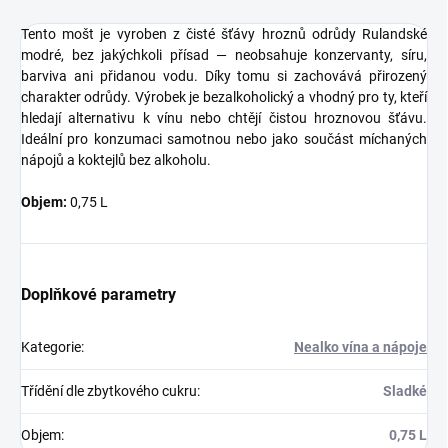
Tento mošt je vyroben z čisté šťávy hroznů odrůdy Rulandské
modré, bez jakýchkoli přísad — neobsahuje konzervanty, síru,
barviva ani přidanou vodu. Díky tomu si zachovává přirozený
charakter odrůdy. Výrobek je bezalkoholický a vhodný pro ty, kteří
hledají alternativu k vínu nebo chtějí čistou hroznovou šťávu.
Ideální pro konzumaci samotnou nebo jako součást míchaných
nápojů a koktejlů bez alkoholu.
Objem:
0,75 L
Doplňkové parametry
Kategorie
:
Nealko vína a nápoje
Třídění dle zbytkového cukru
:
Sladké
Objem
:
0,75 L