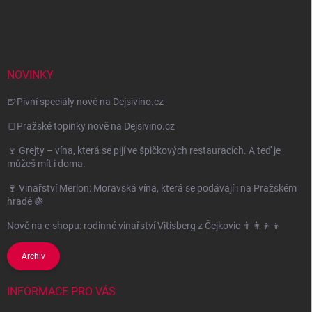
NOVINKY
🍺Pivní speciály nově na Dejsivino.cz
🍞Pražské topinky nově na Dejsivino.cz
🍷 Grejty – vína, která se pijí ve špičkových restauracích. A teď je
můžeš mít i doma.
🍷 Vinařství Merlon: Moravská vína, která se podávají i na Pražském
hradě 🍇
Nově na e-shopu: rodinné vinařství Vitisberg z Čejkovic 👨‍👩‍👦‍👦
Archiv
INFORMACE PRO VÁS