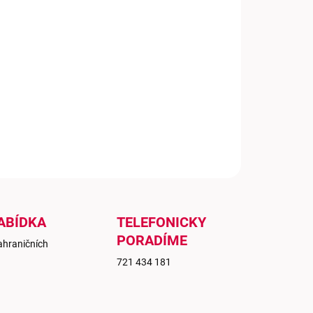
−
+
Přidat do košíku
oká rubínová barva s fialovými odlesky. V aromatice
eme tóny čokolády, lékořice a dubového sudu. V chuti
 krásně zakomponované tříslo a dřevo.
ILNÍ INFORMACE
ZEPTAT SE
ABÍDKA
TELEFONICKY
PORADÍME
ahraničních
721 434 181