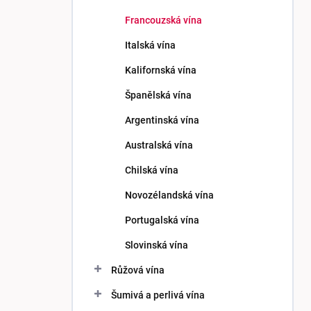
p
Francouzská vína
a
n
Italská vína
e
Kalifornská vína
l
Španělská vína
Argentinská vína
Australská vína
Chilská vína
Novozélandská vína
Portugalská vína
Slovinská vína
Růžová vína
Šumivá a perlivá vína