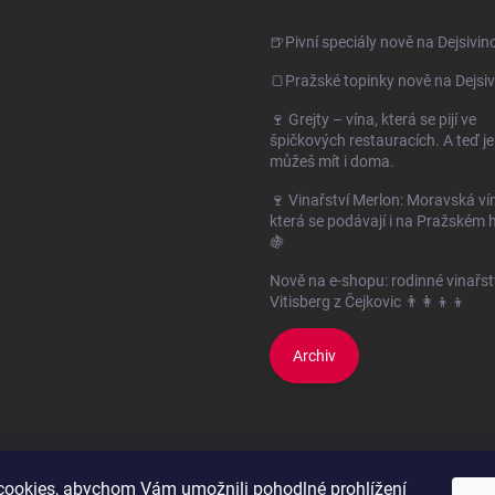
🍺Pivní speciály nově na Dejsivin
🍞Pražské topinky nově na Dejsiv
🍷 Grejty – vína, která se pijí ve
špičkových restauracích. A teď je
můžeš mít i doma.
🍷 Vinařství Merlon: Moravská ví
která se podávají i na Pražském 
🍇
Nově na e-shopu: rodinné vinařst
Vitisberg z Čejkovic 👨‍👩‍👦‍👦
Archiv
ookies, abychom Vám umožnili pohodlné prohlížení