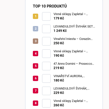
TOP 10 PRODUKTŮ
Vinné sklepy Zapletal –
Sweet Touch 2025 | moravské
179 Kč
zemské víno | sladké
LEVANDULOVÝ ŠVIHÁK SET,
POLOSLADKÉ, 6 KUSŮ
1 249 Kč
Vinařství Iniesta – Corazón
Loco Blanco 2025 | suché
250 Kč
Vinné sklepy Zapletal –
Sauvignon 2024 | kabinetní
190 Kč
víno | suché
47 Anno Domini – Prosecco
DOC Frizzante | Extra Dry
219 Kč
VINAŘSTVÍ AURORA,
BEZIŇON, SLADKÉ, 0,75 L
180 Kč
LEVANDULOVÝ ŠVIHÁK,
POLOSLADKÉ, 0,75 L
229 Kč
Vinné sklepy Zapletal –
Muškát Rumeni 2024 | výběr z
260 Kč