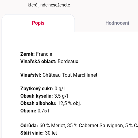
která jinde neseženete
Popis
Hodnocení
Země:
Francie
Vinařská oblast:
Bordeaux
Vinařství:
Château Tout Marcillanet
Zbytkový cukr:
0 g/l
Obsah kyselin:
3,5 g/l
Obsah alkoholu:
12,5 % obj.
Objem:
0,75 l
Odrůda:
60 % Merlot, 35 % Cabernet Sauvignon, 5 % C
Stáří vinic:
30 let