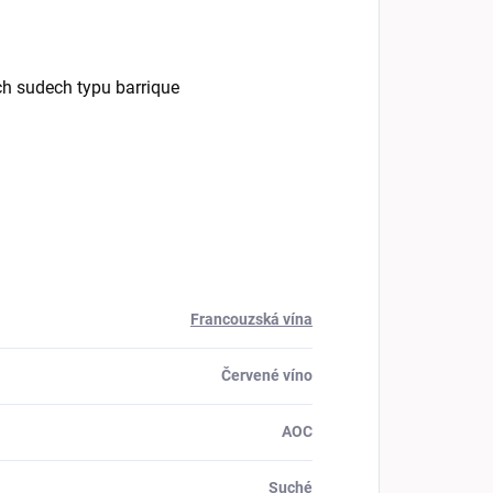
h sudech typu barrique
Francouzská vína
Červené víno
AOC
Suché