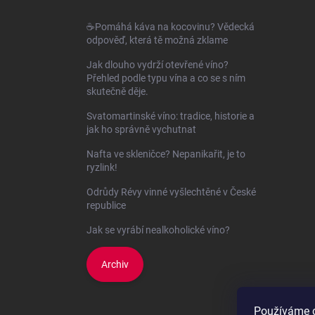
t
í
☕Pomáhá káva na kocovinu? Vědecká
odpověď, která tě možná zklame
Jak dlouho vydrží otevřené víno?
Přehled podle typu vína a co se s ním
skutečně děje.
Svatomartinské víno: tradice, historie a
jak ho správně vychutnat
Nafta ve skleničce? Nepanikařit, je to
ryzlink!
Odrůdy Révy vinné vyšlechtěné v České
republice
Jak se vyrábí nealkoholické víno?
Archiv
Používáme c