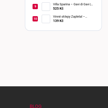
bobulí | sladké
Villa Sparina – Gavi di Gavi |
DOCG | suché
525 Kč
Vinné sklepy Zapletal –
Chardonnay 2024 | kabinetní
139 Kč
víno | polosuché
Z
á
p
a
BLOG