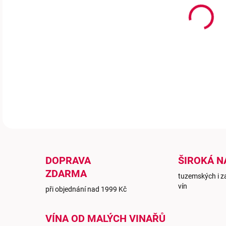
Hlub
najd
máme
DETA
DOPRAVA
ŠIROKÁ N
ZDARMA
tuzemských i z
vín
při objednání nad 1999 Kč
VÍNA OD MALÝCH VINAŘŮ