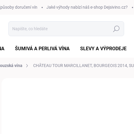
působy doručení vín
Jaké výhody nabízí náš e-shop Dejsivino.cz?
Hledat
NA
ŠUMIVÁ A PERLIVÁ VÍNA
SLEVY A VÝPRODEJE
ouzská vína
CHÂTEAU TOUR MARCILLANET, BOURGEOIS 2014, SUC
Neohodnoceno
Podrobnosti hodnocení
ZNAČKA:
CHÂTEA
5
Měr
SK
cena
VAR