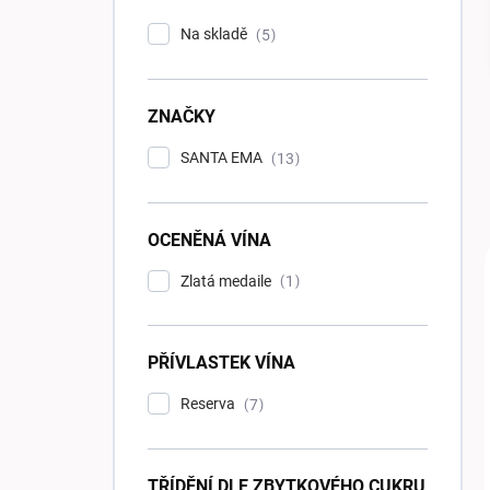
p
Na skladě
5
a
n
e
ZNAČKY
l
SANTA EMA
13
OCENĚNÁ VÍNA
Zlatá medaile
1
PŘÍVLASTEK VÍNA
Reserva
7
TŘÍDĚNÍ DLE ZBYTKOVÉHO CUKRU