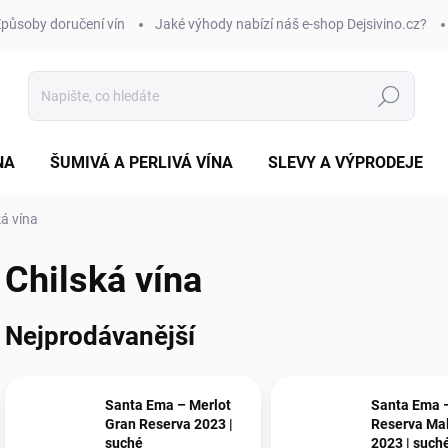
působy doručení vín
Jaké výhody nabízí náš e-shop Dejsivino.cz?
Hledat
NA
ŠUMIVÁ A PERLIVÁ VÍNA
SLEVY A VÝPRODEJE
ká vína
Chilská vína
Nejprodávanější
Santa Ema – Merlot
Santa Ema 
Gran Reserva 2023 |
Reserva Ma
suché
2023 | such