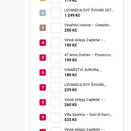
Sweet Touch 2025 | moravské
179 Kč
zemské víno | sladké
LEVANDULOVÝ ŠVIHÁK SET,
POLOSLADKÉ, 6 KUSŮ
1 249 Kč
Vinařství Iniesta – Corazón
Loco Blanco 2025 | suché
250 Kč
Vinné sklepy Zapletal –
Sauvignon 2024 | kabinetní
190 Kč
víno | suché
47 Anno Domini – Prosecco
DOC Frizzante | Extra Dry
199 Kč
VINAŘSTVÍ AURORA,
BEZIŇON, SLADKÉ, 0,75 L
180 Kč
LEVANDULOVÝ ŠVIHÁK,
POLOSLADKÉ, 0,75 L
229 Kč
Vinné sklepy Zapletal –
Muškát Rumeni 2024 | výběr z
260 Kč
bobulí | sladké
Villa Sparina – Gavi di Gavi |
DOCG | suché
525 Kč
Vinné sklepy Zapletal –