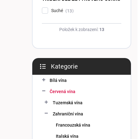
Suché
13
Položek k zobrazení:
13
Kategorie
Přeskočit
kategorie
Bílá vína
Červená vína
Tuzemská vína
Zahraniční vína
Francouzská vína
Italská vína