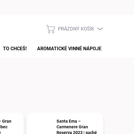
Podmínky ochrany osobních údajů
PRÁZDNÝ KOŠÍK
NÁKUPNÍ
KOŠÍK
TO CHCEŠ!
AROMATICKÉ VINNÉ NÁPOJE
DÁRKOVÉ
– Gran
Santa Ema –
lbec
Carmenere Gran
é
Reserva 2023 | suché