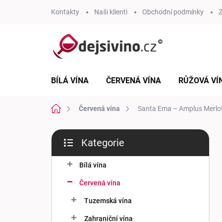
Přejít
Kontakty
Naši klienti
Obchodní podmínky
Z
na
obsah
BÍLÁ VÍNA
ČERVENÁ VÍNA
RŮŽOVÁ VÍ
Domů
Červená vína
Santa Ema – Amplus Merlot
P
Kategorie
o
Přeskočit
s
kategorie
t
Bílá vína
r
Červená vína
a
n
Tuzemská vína
n
Zahraniční vína
í