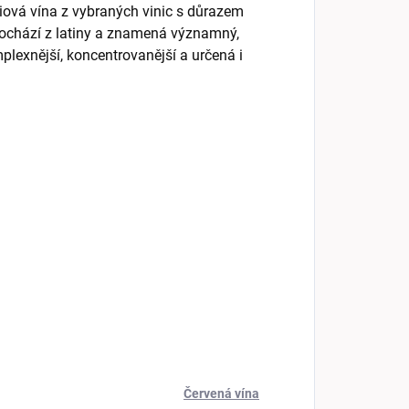
iová vína z vybraných vinic s důrazem
“ pochází z latiny a znamená významný,
plexnější, koncentrovanější a určená i
Červená vína