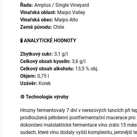
Řada:
Amplus / Single Vineyard
Vinařská oblast:
Maipo Valley
Vinařská obec:
Maipo Alto
Země původu:
Chile
🧪 ANALYTICKÉ HODNOTY
Zbytkový cukr:
3,1 g/l
Celkový obsah kyselin:
3,6 g/l
Celkový obsah alkoholu:
13,5 % obj.
Objem:
0,75 l
Uzávěr:
Korek
⚙️ Technologie výroby
Hrozny fermentovaly 7 dní v nerezových tancích při t
prodloužená pětidenní postfermentační macerace pro z
dokončení malolaktické fermentace víno zrálo 15 měs
sudech, které vínu dodaly vyšší komplexitu, jemnější t