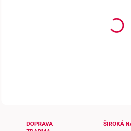
San
barv
tmav
toas
eleg
třís
kom
dlou
DETA
DOPRAVA
ŠIROKÁ N