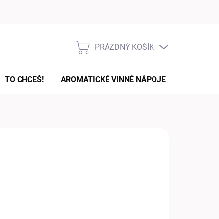
Podmínky ochrany osobních údajů
PRÁZDNÝ KOŠÍK
NÁKUPNÍ
KOŠÍK
TO CHCEŠ!
AROMATICKÉ VINNÉ NÁPOJE
DÁRKOVÉ
EMA
06 Kč
ná
HLE, ALE NE ZBĚSILE 😉
:
IANTA