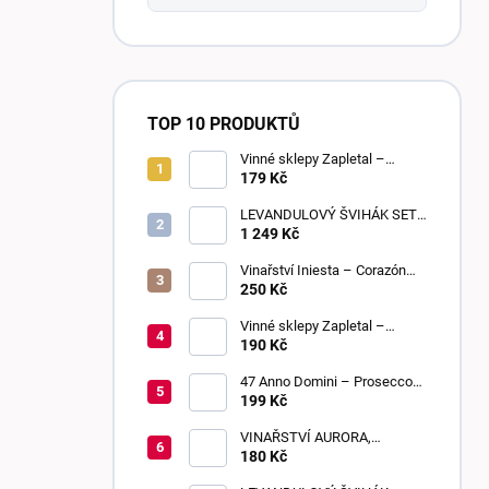
TOP 10 PRODUKTŮ
Vinné sklepy Zapletal –
Sweet Touch 2025 | moravské
179 Kč
zemské víno | sladké
LEVANDULOVÝ ŠVIHÁK SET,
POLOSLADKÉ, 6 KUSŮ
1 249 Kč
Vinařství Iniesta – Corazón
Loco Blanco 2025 | suché
250 Kč
Vinné sklepy Zapletal –
Sauvignon 2024 | kabinetní
190 Kč
víno | suché
47 Anno Domini – Prosecco
DOC Frizzante | Extra Dry
199 Kč
VINAŘSTVÍ AURORA,
BEZIŇON, SLADKÉ, 0,75 L
180 Kč