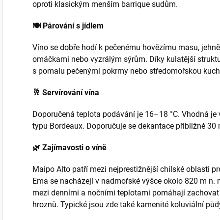
oproti klasickým menším barrique sudům.
🍽️ Párování s jídlem
Víno se dobře hodí k pečenému hovězímu masu, jehn
omáčkami nebo vyzrálým sýrům. Díky kulatější struktu
s pomalu pečenými pokrmy nebo středomořskou kuch
🥂 Servírování vína
Doporučená teplota podávání je 16–18 °C. Vhodná je vě
typu Bordeaux. Doporučuje se dekantace přibližně 30
🌿 Zajímavosti o víně
Maipo Alto patří mezi nejprestižnější chilské oblasti p
Ema se nacházejí v nadmořské výšce okolo 820 m n. m.
mezi denními a nočními teplotami pomáhají zachovat
hroznů. Typické jsou zde také kamenité koluviální půdy 