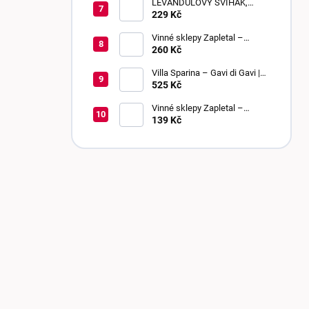
LEVANDULOVÝ ŠVIHÁK,
POLOSLADKÉ, 0,75 L
229 Kč
Vinné sklepy Zapletal –
Muškát Rumeni 2024 | výběr z
260 Kč
bobulí | sladké
Villa Sparina – Gavi di Gavi |
DOCG | suché
525 Kč
Vinné sklepy Zapletal –
Chardonnay 2024 | kabinetní
139 Kč
víno | polosuché