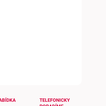
−
+
Přidat do košíku
ta Ema Amplus Merlot má hlubokou a jasnou rubínovou
u. Ve vůni se objevují intenzivní tóny švestek, ostružin a
ého ovoce doplněné o jemné nuance černého pepře, cedru,
tovaných mandlí a lehký květinový charakter. Chuť působí
antně, harmonicky a středně plně, s dobře zakulacenými
lovinami, bohatší texturou a delším svěžím závěrem. Víno
binuje ovocnou expresi odrůdy Merlot s komplexitou
hého zrání v dubu.
ILNÍ INFORMACE
ZEPTAT SE
ABÍDKA
TELEFONICKY