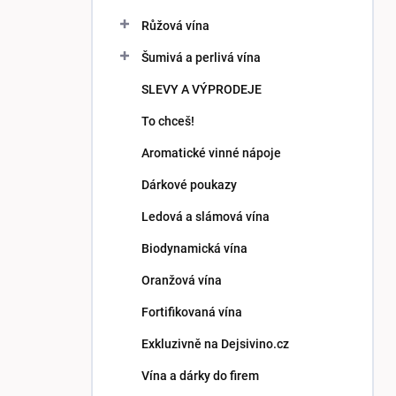
p
Růžová vína
a
n
Šumivá a perlivá vína
e
SLEVY A VÝPRODEJE
l
To chceš!
Aromatické vinné nápoje
Dárkové poukazy
Ledová a slámová vína
Biodynamická vína
Oranžová vína
Fortifikovaná vína
Exkluzivně na Dejsivino.cz
Vína a dárky do firem