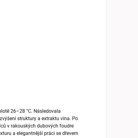
eplotě 26–28 °C. Následovala
výšení struktury a extraktu vína. Po
íců v rakouských dubových foudre
exturu a elegantnější práci se dřevem