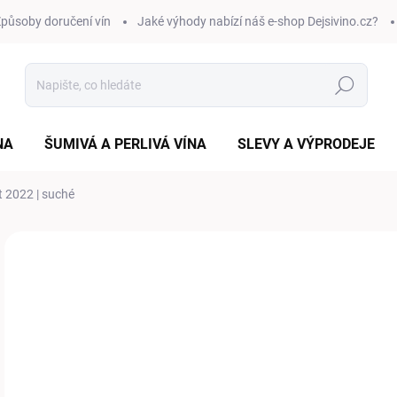
působy doručení vín
Jaké výhody nabízí náš e-shop Dejsivino.cz?
Hledat
NA
ŠUMIVÁ A PERLIVÁ VÍNA
SLEVY A VÝPRODEJE
 2022 | suché
Neohodnoceno
Podrobnosti hodnocení
ZNAČKA:
SANTA 
5
Měr
RYC
cena
VAR