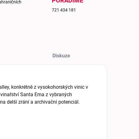
PORADÍME
ahraničních
721 434 181
Diskuze
lley, konkrétně z vysokohorských vinic v
vinařství Santa Ema z vybraných
na delší zrání a archivační potenciál.