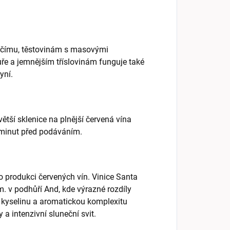
ěčímu, těstovinám s masovými
ře a jemnějším tříslovinám funguje také
yní.
tší sklenice na plnější červená vína
 minut před podáváním.
ro produkci červených vín. Vinice Santa
 v podhůří And, kde výrazné rozdíly
 kyselinu a aromatickou komplexitu
a intenzivní sluneční svit.