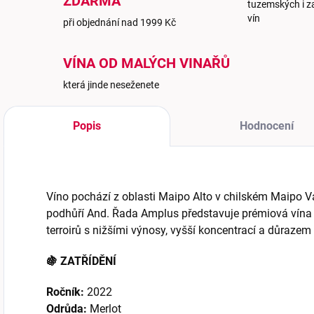
ZDARMA
tuzemských i z
vín
při objednání nad 1999 Kč
VÍNA OD MALÝCH VINAŘŮ
která jinde neseženete
Popis
Hodnocení
Víno pochází z oblasti Maipo Alto v chilském Maipo Va
podhůří And. Řada Amplus představuje prémiová vína 
terroirů s nižšími výnosy, vyšší koncentrací a důrazem 
🍇 ZATŘÍDĚNÍ
Ročník:
2022
Odrůda:
Merlot