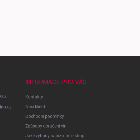
INFORMACE PRO VÁS
o.cz
Kontakty
Naši klienti
ino.cz
Obchodní podmínky
Způsoby doručení vín
Jaké výhody nabízí náš e-shop