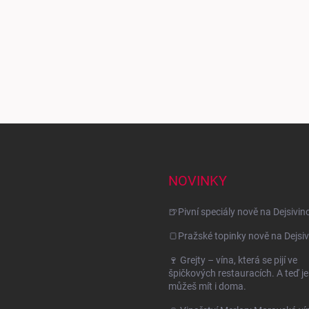
NOVINKY
🍺Pivní speciály nově na Dejsivin
🍞Pražské topinky nově na Dejsiv
🍷 Grejty – vína, která se pijí ve
špičkových restauracích. A teď je
můžeš mít i doma.