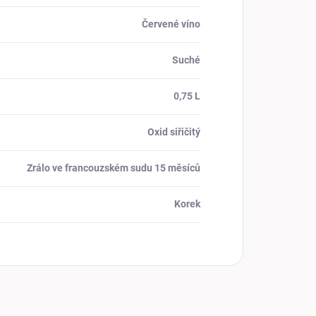
Červené víno
Suché
0,75 L
Oxid siřičitý
Zrálo ve francouzském sudu 15 měsíců
Korek