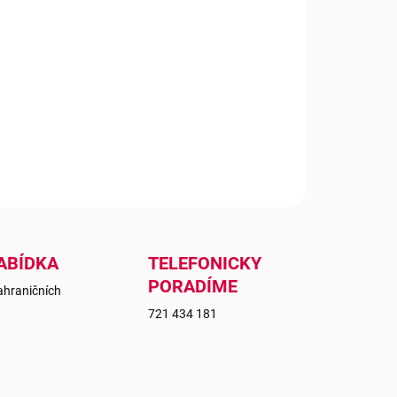
−
+
Přidat do košíku
 ovocná chuť borůvek, ostružin, švestek s jemným
ónem anýzu s krásně propracovanými tříslovinami.
ILNÍ INFORMACE
ZEPTAT SE
ABÍDKA
TELEFONICKY
PORADÍME
ahraničních
721 434 181