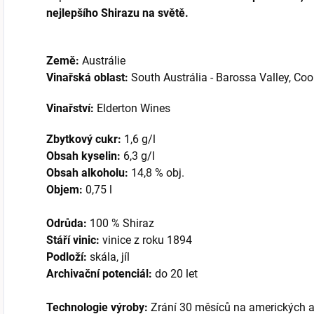
nejlepšího Shirazu na světě.
Země:
Austrálie
Vinařská oblast:
South Austrália - Barossa Valley, Coo
Vinařství:
Elderton Wines
Zbytkový cukr:
1,6 g/l
Obsah kyselin:
6,3 g/l
Obsah alkoholu:
14,8 % obj.
Objem:
0,75 l
Odrůda:
100 % Shiraz
Stáří vinic:
vinice z roku 1894
Podloží:
skála, jíl
Archivační potenciál:
do 20 let
Technologie výroby:
Zrání 30 měsíců na amerických a