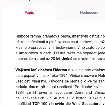
Popis
Hodnocení
Hluboce temná granátová barva, intenzivní ostružin
lehkou kořenitostí a plná ovocná chuť borůvek, ostr
krásně propracovanými tříslovinami. Víno zrálo po 
a amerických sudech. Přesně takto má vypadat jeden
potenciálem zrání až 20 let.
Jedná se o velmi limitova
Vlajková loď vinařství Elderton
a kus historie vinařstv
dala popsat vinice z roku 1894. Vinice s názvem Nutr
usedlosti vinařství. Původně se jednalo o velmi za
získala darem při koupi usedlosti. Po dlouhé revitali
1984 vznikl první a legendární Command Shira
nejuznávanějších vín Austrálie. V historii získalo
například
TOP 100 vín světa dle Wine Spectatoru, v