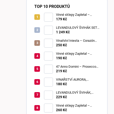
TOP 10 PRODUKTŮ
Vinné sklepy Zapletal –
Sweet Touch 2025 | moravské
179 Kč
zemské víno | sladké
LEVANDULOVÝ ŠVIHÁK SET,
POLOSLADKÉ, 6 KUSŮ
1 249 Kč
Vinařství Iniesta – Corazón
Loco Blanco 2025 | suché
250 Kč
Vinné sklepy Zapletal –
Sauvignon 2024 | kabinetní
190 Kč
víno | suché
47 Anno Domini – Prosecco
DOC Frizzante | Extra Dry
219 Kč
VINAŘSTVÍ AURORA,
BEZIŇON, SLADKÉ, 0,75 L
180 Kč
LEVANDULOVÝ ŠVIHÁK,
POLOSLADKÉ, 0,75 L
229 Kč
Vinné sklepy Zapletal –
Muškát Rumeni 2024 | výběr z
260 Kč