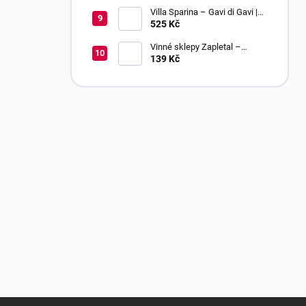
bobulí | sladké
Villa Sparina – Gavi di Gavi |
DOCG | suché
525 Kč
Vinné sklepy Zapletal –
Chardonnay 2024 | kabinetní
139 Kč
víno | polosuché
Z