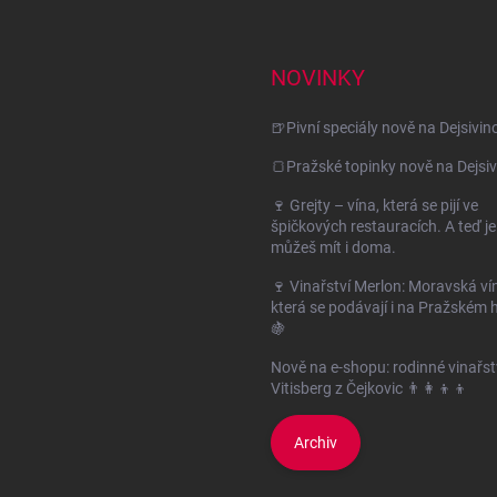
NOVINKY
🍺Pivní speciály nově na Dejsivin
🍞Pražské topinky nově na Dejsiv
🍷 Grejty – vína, která se pijí ve
špičkových restauracích. A teď je
můžeš mít i doma.
🍷 Vinařství Merlon: Moravská ví
která se podávají i na Pražském 
🍇
Nově na e-shopu: rodinné vinařst
Vitisberg z Čejkovic 👨‍👩‍👦‍👦
Archiv