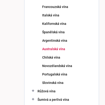
p
Francouzská vína
a
n
Italská vína
e
Kalifornská vína
l
Španělská vína
Argentinská vína
Australská vína
Chilská vína
Novozélandská vína
Portugalská vína
Slovinská vína
Růžová vína
Šumivá a perlivá vína