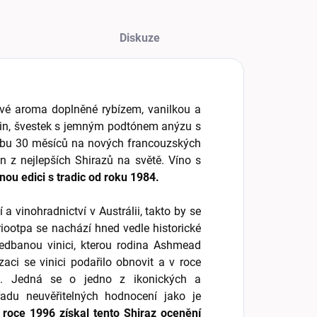
Diskuze
ové aroma doplněné rybízem, vanilkou a
užin, švestek s jemným podtónem anýzu s
dobu 30 měsíců na nových francouzských
 z nejlepších Shirazů na světě. Víno s
nou edici s tradic od roku 1984.
í a vinohradnictví v Austrálii, takto by se
iootpa se nachází hned vedle historické
nedbanou vinici, kterou rodina Ashmead
zaci se vinici podařilo obnovit a v roce
z. Jedná se o jedno z ikonických a
 řadu neuvěřitelných hodnocení jako je
 roce 1996 získal tento Shiraz ocenění