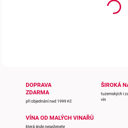
Plná
podt
DETA
DOPRAVA
ŠIROKÁ N
ZDARMA
tuzemských i z
vín
při objednání nad 1999 Kč
VÍNA OD MALÝCH VINAŘŮ
která jinde neseženete