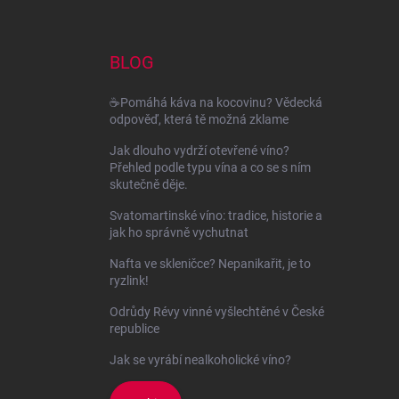
á
p
a
BLOG
t
í
☕Pomáhá káva na kocovinu? Vědecká
odpověď, která tě možná zklame
Jak dlouho vydrží otevřené víno?
Přehled podle typu vína a co se s ním
skutečně děje.
Svatomartinské víno: tradice, historie a
jak ho správně vychutnat
Nafta ve skleničce? Nepanikařit, je to
ryzlink!
Odrůdy Révy vinné vyšlechtěné v České
republice
Jak se vyrábí nealkoholické víno?