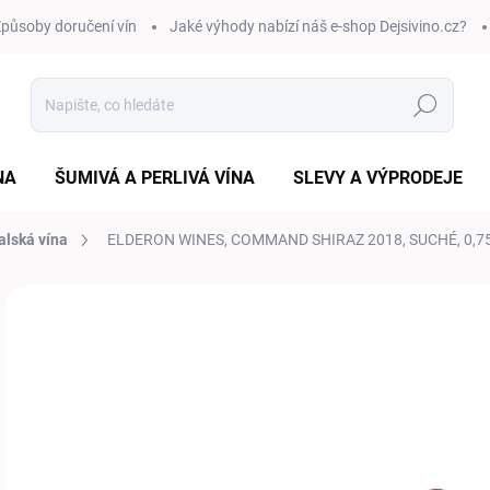
působy doručení vín
Jaké výhody nabízí náš e-shop Dejsivino.cz?
Hledat
NA
ŠUMIVÁ A PERLIVÁ VÍNA
SLEVY A VÝPRODEJE
alská vína
ELDERON WINES, COMMAND SHIRAZ 2018, SUCHÉ, 0,75
Neohodnoceno
Podrobnosti hodnocení
ZNAČKA:
ELDERT
2 
Měr
SK
cena
VAR