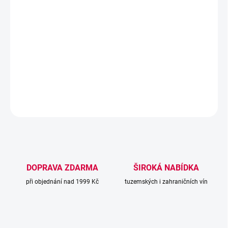
−
+
Přidat do košíku
Sauvignon temně červené barvy s fialovými odlesky. Chuť je plná
a velice harmonická.
DETAILNÍ INFORMACE
ZEPTAT SE
DOPRAVA ZDARMA
ŠIROKÁ NABÍDKA
při objednání nad 1999 Kč
tuzemských i zahraničních vín