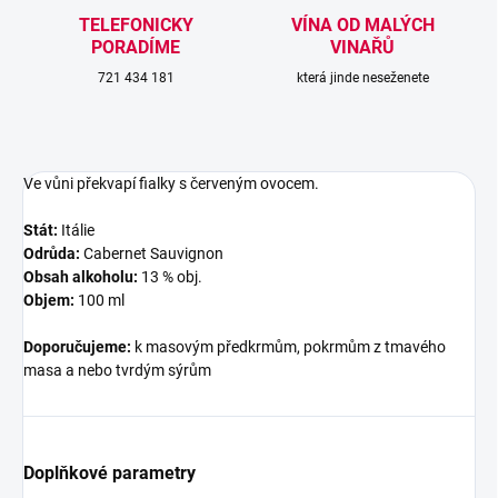
TELEFONICKY
VÍNA OD MALÝCH
PORADÍME
VINAŘŮ
721 434 181
která jinde neseženete
Ve vůni překvapí fialky s červeným ovocem.
Stát:
Itálie
Odrůda:
Cabernet Sauvignon
Obsah alkoholu:
13 % obj.
Objem:
100 ml
Doporučujeme:
k masovým předkrmům, pokrmům z tmavého
masa a nebo tvrdým sýrům
Doplňkové parametry