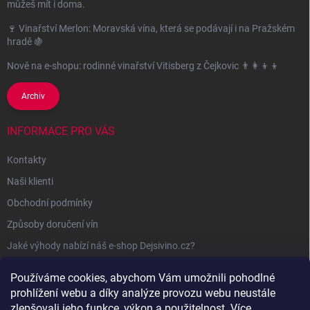
můžeš mít i doma.
🍷 Vinařství Merlon: Moravská vína, která se podávají i na Pražském
hradě 🍇
Nově na e-shopu: rodinné vinařství Vitisberg z Čejkovic 👨‍👩‍👦‍👦
Archiv
INFORMACE PRO VÁS
Kontakty
Naši klienti
Obchodní podmínky
Způsoby doručení vín
Jaké výhody nabízí náš e-shop Dejsivino.cz?
Podmínky ochrany osobních údajů
Používáme cookies, abychom Vám umožnili pohodlné
prohlížení webu a díky analýze provozu webu neustále
zlepšovali jeho funkce, výkon a použitelnost.
Více