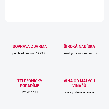
DETAILNÍ INFORMACE
ZEPTAT SE
DOPRAVA ZDARMA
ŠIROKÁ NABÍDKA
při objednání nad 1999 Kč
tuzemských i zahraničních vín
TELEFONICKY
VÍNA OD MALÝCH
PORADÍME
VINAŘŮ
721 434 181
která jinde neseženete