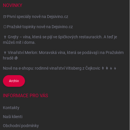
NOVINKY
🍺Pivní speciály nově na Dejsivino.cz
🍞Pražské topinky nově na Dejsivino.cz
🍷 Grejty – vína, která se pijí ve špičkových restauracích. A teď je
můžeš mít i doma.
🍷 Vinařství Merlon: Moravská vína, která se podávají i na Pražském
hradě 🍇
Nově na e-shopu: rodinné vinařství Vitisberg z Čejkovic 👨‍👩‍👦‍👦
Archiv
INFORMACE PRO VÁS
Kontakty
Naši klienti
Obchodní podmínky