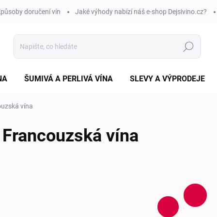
působy doručení vín
Jaké výhody nabízí náš e-shop Dejsivino.cz?
Hledat
NA
ŠUMIVÁ A PERLIVÁ VÍNA
SLEVY A VÝPRODEJE
uzská vína
Francouzská vína