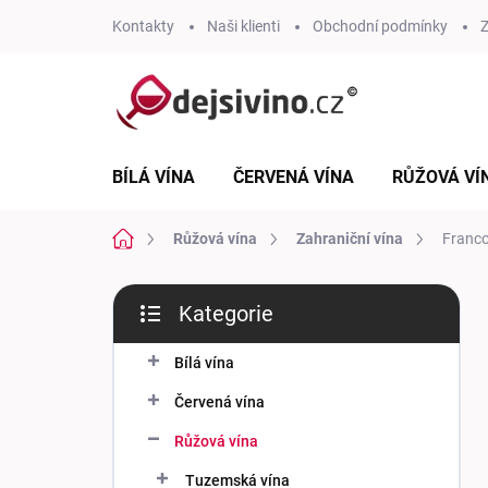
Přejít
Kontakty
Naši klienti
Obchodní podmínky
Z
na
obsah
BÍLÁ VÍNA
ČERVENÁ VÍNA
RŮŽOVÁ VÍ
Domů
Růžová vína
Zahraniční vína
Franco
P
Kategorie
o
Přeskočit
s
kategorie
t
Bílá vína
r
Červená vína
a
n
Růžová vína
n
Tuzemská vína
í