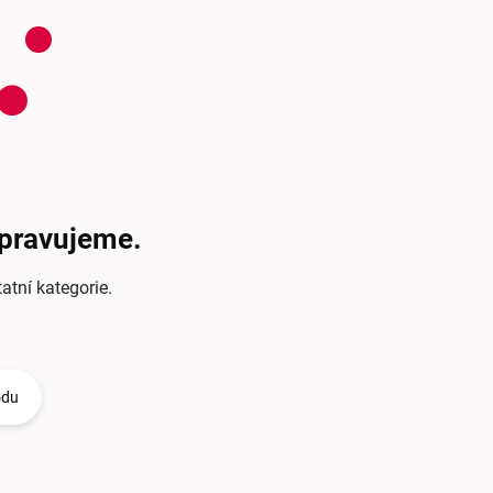
ipravujeme.
atní kategorie.
odu