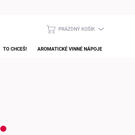
Podmínky ochrany osobních údajů
PRÁZDNÝ KOŠÍK
NÁKUPNÍ
KOŠÍK
TO CHCEŠ!
AROMATICKÉ VINNÉ NÁPOJE
DÁRKOVÉ