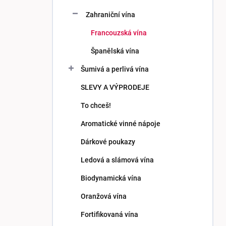
p
Zahraniční vína
a
n
Francouzská vína
e
Španělská vína
l
Šumivá a perlivá vína
SLEVY A VÝPRODEJE
To chceš!
Aromatické vinné nápoje
Dárkové poukazy
Ledová a slámová vína
Biodynamická vína
Oranžová vína
Fortifikovaná vína