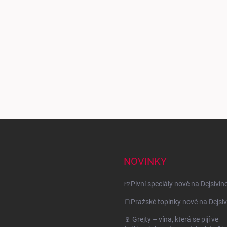
NOVINKY
🍺Pivní speciály nově na Dejsivin
🍞Pražské topinky nově na Dejsiv
🍷 Grejty – vína, která se pijí ve