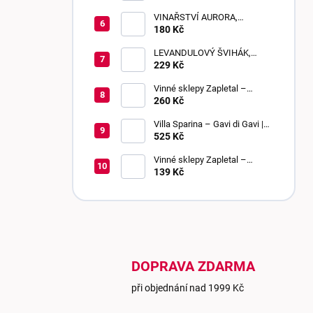
VINAŘSTVÍ AURORA,
BEZIŇON, SLADKÉ, 0,75 L
180 Kč
LEVANDULOVÝ ŠVIHÁK,
POLOSLADKÉ, 0,75 L
229 Kč
Vinné sklepy Zapletal –
Muškát Rumeni 2024 | výběr z
260 Kč
bobulí | sladké
Villa Sparina – Gavi di Gavi |
DOCG | suché
525 Kč
Vinné sklepy Zapletal –
Chardonnay 2024 | kabinetní
139 Kč
víno | polosuché
DOPRAVA ZDARMA
při objednání nad 1999 Kč