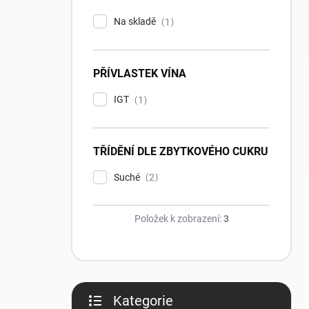
p
Na skladě
1
a
n
e
PŘÍVLASTEK VÍNA
l
IGT
1
TŘÍDĚNÍ DLE ZBYTKOVÉHO CUKRU
Suché
2
Položek k zobrazení:
3
Kategorie