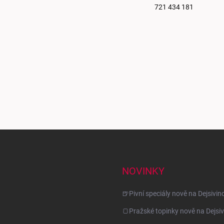
721 434 181
NOVINKY
🍺Pivní speciály nově na Dejsivin
🍞Pražské topinky nově na Dejsiv