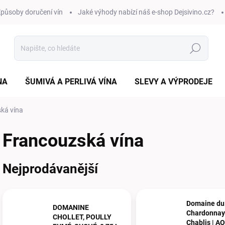
působy doručení vín
Jaké výhody nabízí náš e-shop Dejsivino.cz?
Hledat
NA
ŠUMIVÁ A PERLIVÁ VÍNA
SLEVY A VÝPRODEJE
ká vína
Francouzská vína
Nejprodávanější
Domaine du
DOMANINE
Chardonnay 
CHOLLET, POULLY
Chablis | AO