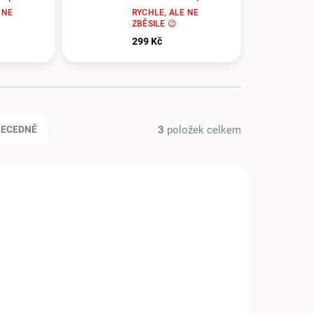
SUCHÉ, 0,75 L
 NE
RYCHLE, ALE NE
ZBĚSILE 😉
299 Kč
3
položek celkem
BECEDNĚ