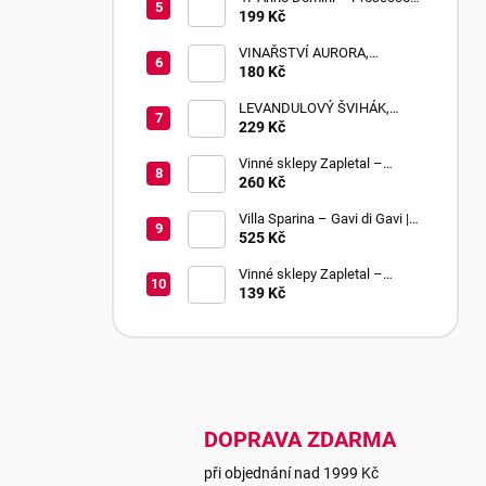
DOC Frizzante | Extra Dry
199 Kč
VINAŘSTVÍ AURORA,
BEZIŇON, SLADKÉ, 0,75 L
180 Kč
LEVANDULOVÝ ŠVIHÁK,
POLOSLADKÉ, 0,75 L
229 Kč
Vinné sklepy Zapletal –
Muškát Rumeni 2024 | výběr z
260 Kč
bobulí | sladké
Villa Sparina – Gavi di Gavi |
DOCG | suché
525 Kč
Vinné sklepy Zapletal –
Chardonnay 2024 | kabinetní
139 Kč
víno | polosuché
DOPRAVA ZDARMA
při objednání nad 1999 Kč