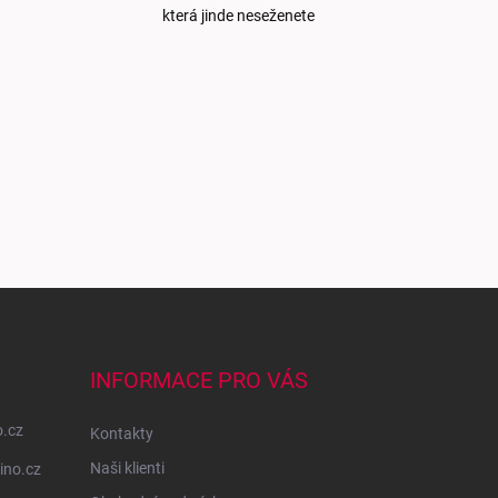
která jinde neseženete
INFORMACE PRO VÁS
o.cz
Kontakty
Naši klienti
ino.cz