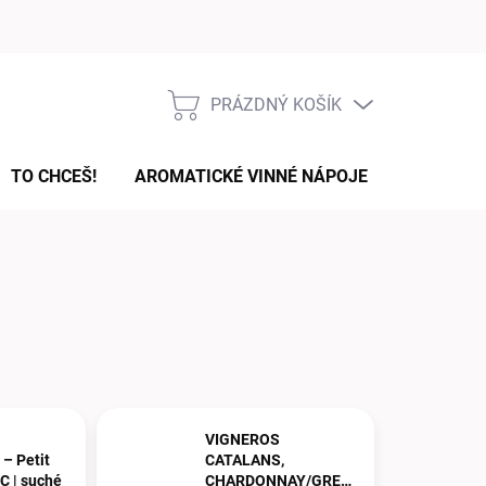
Podmínky ochrany osobních údajů
PRÁZDNÝ KOŠÍK
NÁKUPNÍ
KOŠÍK
TO CHCEŠ!
AROMATICKÉ VINNÉ NÁPOJE
DÁRKOVÉ
VIGNEROS
– Petit
CATALANS,
C | suché
CHARDONNAY/GRENACHE,