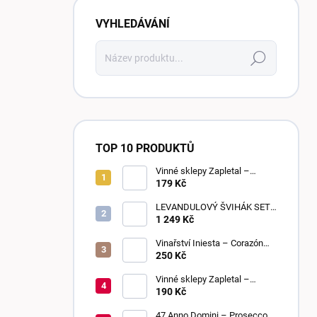
VYHLEDÁVÁNÍ
Hledat
TOP 10 PRODUKTŮ
Vinné sklepy Zapletal –
Sweet Touch 2025 | moravské
179 Kč
zemské víno | sladké
LEVANDULOVÝ ŠVIHÁK SET,
POLOSLADKÉ, 6 KUSŮ
1 249 Kč
Vinařství Iniesta – Corazón
Loco Blanco 2025 | suché
250 Kč
Vinné sklepy Zapletal –
Sauvignon 2024 | kabinetní
190 Kč
víno | suché
47 Anno Domini – Prosecco