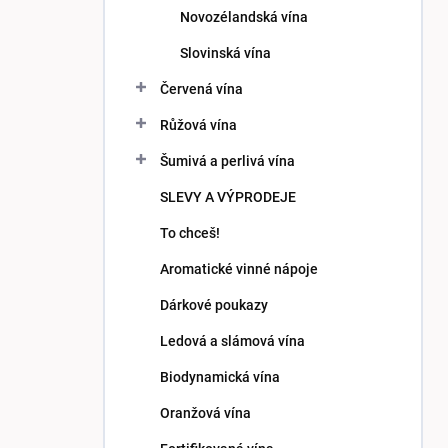
Novozélandská vína
Slovinská vína
Červená vína
Růžová vína
Šumivá a perlivá vína
SLEVY A VÝPRODEJE
To chceš!
Aromatické vinné nápoje
Dárkové poukazy
Ledová a slámová vína
Biodynamická vína
Oranžová vína