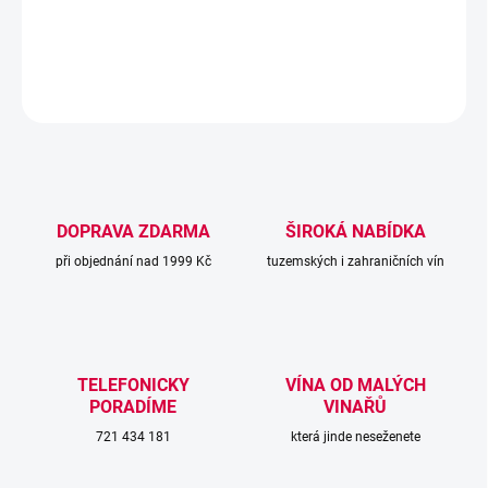
německé oblasti Pfalz.
DETAILNÍ INFORMACE
ZEPTAT SE
DOPRAVA ZDARMA
ŠIROKÁ NABÍDKA
při objednání nad 1999 Kč
tuzemských i zahraničních vín
TELEFONICKY
VÍNA OD MALÝCH
PORADÍME
VINAŘŮ
721 434 181
která jinde neseženete