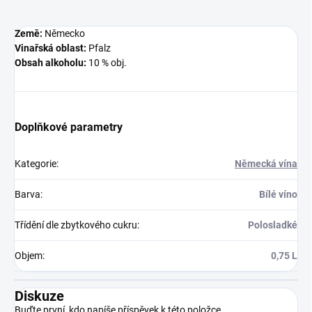
Země:
Německo
Vinařská oblast:
Pfalz
Obsah alkoholu:
10 % obj.
Doplňkové parametry
Kategorie
:
Německá vína
Barva
:
Bílé víno
Třídění dle zbytkového cukru
:
Polosladké
Objem
:
0,75 L
Diskuze
Buďte první, kdo napíše příspěvek k této položce.