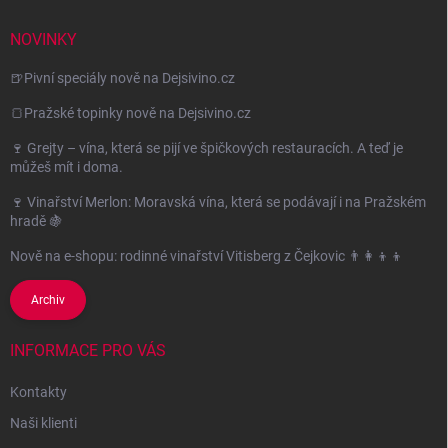
NOVINKY
🍺Pivní speciály nově na Dejsivino.cz
🍞Pražské topinky nově na Dejsivino.cz
🍷 Grejty – vína, která se pijí ve špičkových restauracích. A teď je
můžeš mít i doma.
🍷 Vinařství Merlon: Moravská vína, která se podávají i na Pražském
hradě 🍇
Nově na e-shopu: rodinné vinařství Vitisberg z Čejkovic 👨‍👩‍👦‍👦
Archiv
INFORMACE PRO VÁS
Kontakty
Naši klienti