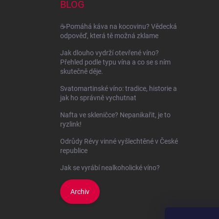
a
BLOG
t
í
☕Pomáhá káva na kocovinu? Vědecká
odpověď, která tě možná zklame
Jak dlouho vydrží otevřené víno?
Přehled podle typu vína a co se s ním
skutečně děje.
Svatomartinské víno: tradice, historie a
jak ho správně vychutnat
Nafta ve skleničce? Nepanikařit, je to
ryzlink!
Odrůdy Révy vinné vyšlechtěné v České
republice
Jak se vyrábí nealkoholické víno?
Archiv