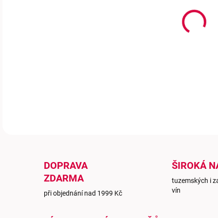
Polo
celé
výšk
DETA
DOPRAVA
ŠIROKÁ N
ZDARMA
tuzemských i z
vín
při objednání nad 1999 Kč