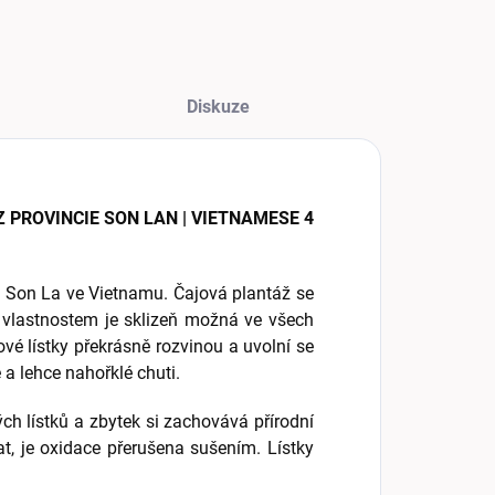
Diskuze
 PROVINCIE SON LAN | VIETNAMESE 4
i Son La ve Vietnamu. Čajová plantáž se
vlastnostem je sklizeň možná ve všech
vé lístky překrásně rozvinou a uvolní se
ě a lehce nahořklé chuti.
h lístků a zbytek si zachovává přírodní
nat, je oxidace přerušena sušením. Lístky