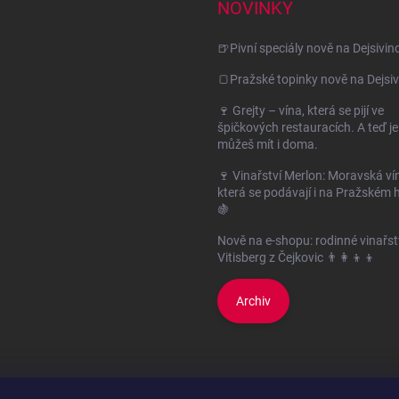
NOVINKY
🍺Pivní speciály nově na Dejsivin
🍞Pražské topinky nově na Dejsiv
🍷 Grejty – vína, která se pijí ve
špičkových restauracích. A teď je
můžeš mít i doma.
🍷 Vinařství Merlon: Moravská ví
která se podávají i na Pražském 
🍇
Nově na e-shopu: rodinné vinařst
Vitisberg z Čejkovic 👨‍👩‍👦‍👦
Archiv