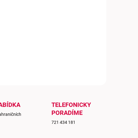
zelený, který připomíná vůni jara a květin - sklízí se během
ho roku, protože se pěstuje ve vysokých nadmořských
ách. S příjemnou dochutí a ovocným aroma.
ILNÍ INFORMACE
ZEPTAT SE
ABÍDKA
TELEFONICKY
PORADÍME
ahraničních
721 434 181