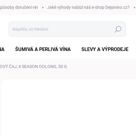
působy doručení vín
Jaké výhody nabízí náš e-shop Dejsivino.cz?
Hledat
NA
ŠUMIVÁ A PERLIVÁ VÍNA
SLEVY A VÝPRODEJE
VÝ ČAJ, 4 SEASON OOLONG, 50 G
Neohodnoceno
Podrobnosti hodnocení
ZNAČKA:
MASTER
1
Měr
SK
cena