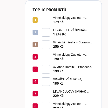
TOP 10 PRODUKTŮ
Vinné sklepy Zapletal –
Sweet Touch 2025 | moravské
179 Kč
zemské víno | sladké
LEVANDULOVÝ ŠVIHÁK SET,
POLOSLADKÉ, 6 KUSŮ
1 249 Kč
Vinařství Iniesta – Corazón
Loco Blanco 2025 | suché
250 Kč
Vinné sklepy Zapletal –
Sauvignon 2024 | kabinetní
190 Kč
víno | suché
47 Anno Domini – Prosecco
DOC Frizzante | Extra Dry
199 Kč
VINAŘSTVÍ AURORA,
BEZIŇON, SLADKÉ, 0,75 L
180 Kč
LEVANDULOVÝ ŠVIHÁK,
POLOSLADKÉ, 0,75 L
229 Kč
Vinné sklepy Zapletal –
Muškát Rumeni 2024 | výběr z