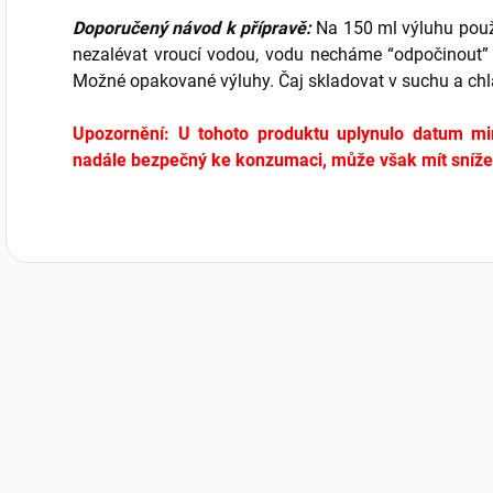
Doporučený návod k přípravě:
Na 150 ml výluhu použi
nezalévat vroucí vodou, vodu necháme “odpočinout” 
Možné opakované výluhy. Čaj skladovat v suchu a chl
Upozornění: U tohoto produktu uplynulo datum min
nadále bezpečný ke konzumaci, může však mít snížen