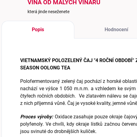
VÍNA OD MALÝCH VINAŘŮ
která jinde neseženete
Popis
Hodnocení
VIETNAMSKÝ POLOZELENÝ ČAJ "4 ROČNÍ OBDOBÍ" Z
SEASON OOLONG TEA
Polofermentovaný zelený čaj pochází z horské oblast
nachází ve výšce 1 050 m.n.m. a vzhledem ke svým 
čtyřech ročních obdobích. Ve zlatavém nálevu se čajo
z nich příjemná vůně. Čaj je vysoké kvality, jemné vůn
Proces výroby:
Oxidace zasahuje pouze okraje čajovýc
polyfenoly. Ve chvíli, kdy okraje lístků začnou červe
jsou svinuté do drobnějších kuliček.