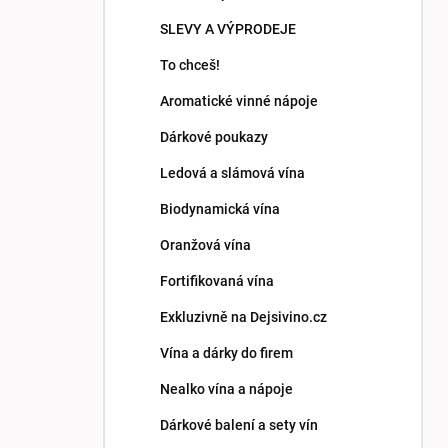
p
SLEVY A VÝPRODEJE
a
n
To chceš!
e
Aromatické vinné nápoje
l
Dárkové poukazy
Ledová a slámová vína
Biodynamická vína
Oranžová vína
Fortifikovaná vína
Exkluzivně na Dejsivino.cz
Vína a dárky do firem
Nealko vína a nápoje
Dárkové balení a sety vín