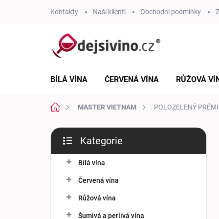
Přejít
Kontakty
Naši klienti
Obchodní podmínky
Z
na
obsah
BÍLÁ VÍNA
ČERVENÁ VÍNA
RŮŽOVÁ VÍ
Domů
MASTER VIETNAM
POLOZELENÝ PRÉMIO
P
Kategorie
o
Přeskočit
s
kategorie
t
Bílá vína
r
Červená vína
a
n
Růžová vína
n
Šumivá a perlivá vína
í