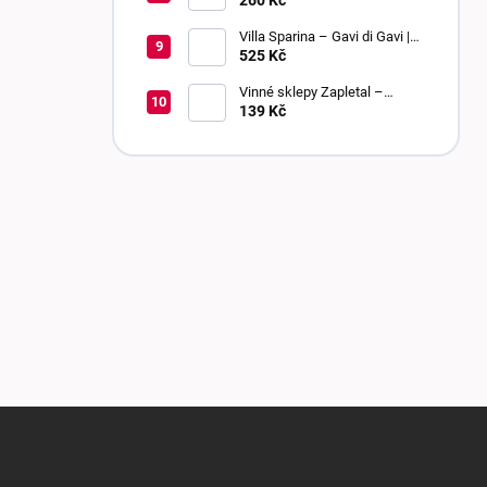
260 Kč
bobulí | sladké
Villa Sparina – Gavi di Gavi |
DOCG | suché
525 Kč
Vinné sklepy Zapletal –
Chardonnay 2024 | kabinetní
139 Kč
víno | polosuché
Z
á
p