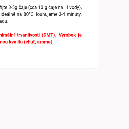
jte 3-5g čaje (cca 10 g čaje na 1l vody),
ideálně na 80°C, louhujeme 3-4 minuty.
adu.
imální trvanlivosti (DMT). Výrobek je
ou kvalitu (chuť, aroma).