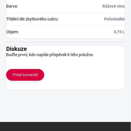
Barva
:
Růžové víno
Třídění dle zbytkového cukru
:
Polosladké
Objem
:
0,75 L
Diskuze
Buďte první, kdo napíše příspěvek k této položce.
Přidat komentář
Z