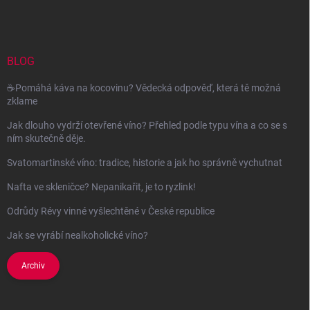
á
p
a
t
í
BLOG
☕Pomáhá káva na kocovinu? Vědecká odpověď, která tě možná
zklame
Jak dlouho vydrží otevřené víno? Přehled podle typu vína a co se s
ním skutečně děje.
Svatomartinské víno: tradice, historie a jak ho správně vychutnat
Nafta ve skleničce? Nepanikařit, je to ryzlink!
Odrůdy Révy vinné vyšlechtěné v České republice
Jak se vyrábí nealkoholické víno?
Archiv