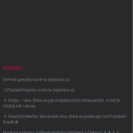
NOVINKY
🍺Pivní speciály nově na Dejsivino.cz
🍞Pražské topinky nově na Dejsivino.cz
🍷 Grejty – vína, která se pijí ve špičkových restauracích. A teď je
můžeš mít i doma.
🍷 Vinařství Merlon: Moravská vína, která se podávají i na Pražském
hradě 🍇
Nově na e-shopu: rodinné vinařství Vitisberg z Čejkovic 👨‍👩‍👦‍👦