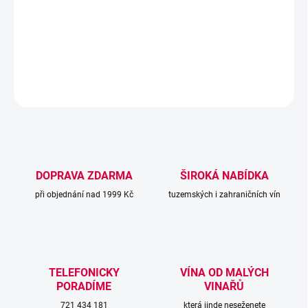
Rybízové víno s jemným perlením a má výrazné kořeněné aroma
zralého černého rybízu.
DETAILNÍ INFORMACE
ZEPTAT SE
DOPRAVA ZDARMA
ŠIROKÁ NABÍDKA
při objednání nad 1999 Kč
tuzemských i zahraničních vín
TELEFONICKY
VÍNA OD MALÝCH
PORADÍME
VINAŘŮ
721 434 181
která jinde neseženete