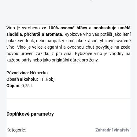
Víno je vyrobeno
ze 100% ovocné šťávy
a
neobsahuje umělá
sladidla, příchutě a aromata
. Rybízové víno vás potěší jako letní
chlazený drink, nebo naopak v zimě jako krásné rybízové svařené
víno. Víno je velice elegantní a ovocnou chuť povyšuje na zcela
novou úroveň zážitku z pití vína. Rybízové víno je vhodný na
každou párty nebo jako originální dárek pro ženy.
Původ vína:
Německo
Obsah alkoholu:
11 % obj.
Objem:
0,75 L
Doplňkové parametry
Kategorie
:
Zahradní vínařství