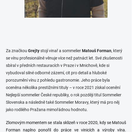
Za značkou
Grejty
stojí vinař a sommelier
Matouš Forman
, který
se vínu profesionálně věnuje více než patnáct let. Své zkušenosti
sbíral v předních restauracích v Praze i v Mnichově, kde si
vybudoval silné odborné zázemí, cit pro detail a hluboké
porozumění vínu z pohledu gastronomie. Jeho práce byla
oceněna několika prestižními tituly – v roce 2021 získal ocenění
Nejlepší sommelier České republiky, o rok později titul Sommelier
Slovenska a následně také Sommelier Moravy, který má pro něj
jako rodilého Pražana mimořádnou hodnotu.
Zlomovým momentem se stala sklizeň v roce 2020, kdy se Matouš
Forman naplno ponořil do práce ve vinicích a výroby vína.