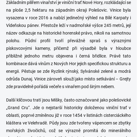
Základním pilířem vinařství je viniční trať Nové Hory, rozkládající se
na ploše 2,5 hektaru na západním okraji Polešovic. Vinice byla
vysazena v roce 2016 a nabízí jedinečný výhled na Bílé Karpaty i
Vídeňskou pánev. Přestože leží v nadmořské výšce 245 metrů, její
název odkazuje na historické horenské právo, nikoli na samotnou
polohu. Půdní profil tvoří převážně spraš s výraznými
pískovcovými kameny, přičemž při výsadbě byla v hloubce
přibližně jednoho metru objevena i černá břidlice. Právě tato
kombinace dává vínům z Nových Hor jejich specifickou strukturu a
energii. Pěstuje se zde Ryzlink rýnský, Sylvánské zelené a modrá
odrůda Dunaj. Vinice zároveň slouží jako místo setkávání – Grejty
zde pravidelně pořádá večeře s vinařem pod širým nebem.
Další klíčovou tratí jsou Míšky, často označované jako polešovické
„Grand Cru“. Jde o nejstarší historicky doloženou viniční trať v
oblasti, poprvé zmíněnou již v roce 1454 v listinách cisterciáckého
kláštera ve Velehradě. Půdy jsou zde tvořeny vápencem se zbytky
mořských živočichů, což se výrazně promítá do minerálního