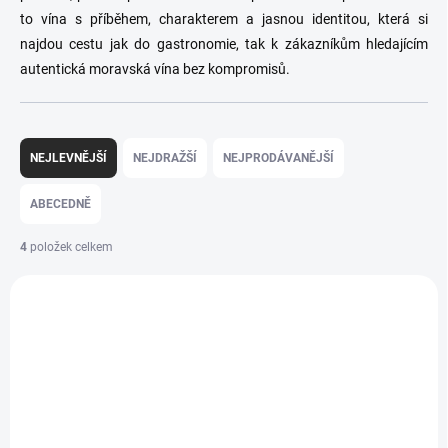
to vína s příběhem, charakterem a jasnou identitou, která si
najdou cestu jak do gastronomie, tak k zákazníkům hledajícím
autentická moravská vína bez kompromisů.
Ř
a
NEJLEVNĚJŠÍ
NEJDRAŽŠÍ
NEJPRODÁVANĚJŠÍ
z
e
ABECEDNĚ
n
í
4
položek celkem
p
V
r
ý
o
TIP
p
d
i
u
s
k
p
t
r
ů
o