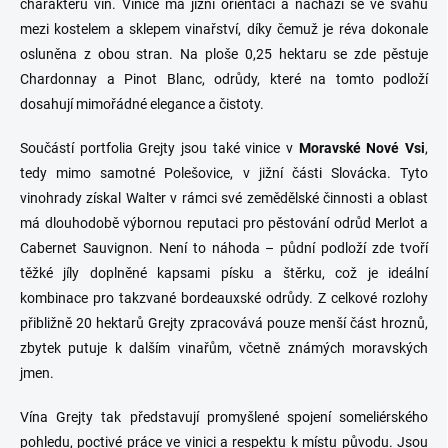
charakteru vín. Vinice má jižní orientaci a nachází se ve svahu
mezi kostelem a sklepem vinařství, díky čemuž je réva dokonale
osluněna z obou stran. Na ploše 0,25 hektaru se zde pěstuje
Chardonnay a Pinot Blanc, odrůdy, které na tomto podloží
dosahují mimořádné elegance a čistoty.
Součástí portfolia Grejty jsou také vinice v
Moravské Nové Vsi
,
tedy mimo samotné Polešovice, v jižní části Slovácka. Tyto
vinohrady získal Walter v rámci své zemědělské činnosti a oblast
má dlouhodobě výbornou reputaci pro pěstování odrůd Merlot a
Cabernet Sauvignon. Není to náhoda – půdní podloží zde tvoří
těžké jíly doplněné kapsami písku a štěrku, což je ideální
kombinace pro takzvané bordeauxské odrůdy. Z celkové rozlohy
přibližně 20 hektarů Grejty zpracovává pouze menší část hroznů,
zbytek putuje k dalším vinařům, včetně známých moravských
jmen.
Vína Grejty tak představují promyšlené spojení someliérského
pohledu, poctivé práce ve vinici a respektu k místu původu. Jsou