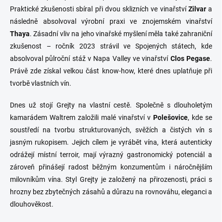
Praktické zkušenosti sbíral při dvou sklizních ve vinařství
Zilvar
a
následně absolvoval výrobní praxi ve znojemském vinařství
Thaya
. Zásadní vliv na jeho vinařské myšlení měla také zahraniční
zkušenost – ročník 2023 strávil ve Spojených státech, kde
absolvoval půlroční stáž v Napa Valley ve vinařství
Clos Pegase
.
Právě zde získal velkou část know-how, které dnes uplatňuje při
tvorbě vlastních vín.
Dnes už stojí Grejty na vlastní cestě. Společně s dlouholetým
kamarádem Waltrem založili malé vinařství v
Polešovice
, kde se
soustředí na tvorbu strukturovaných, svěžích a čistých vín s
jasným rukopisem. Jejich cílem je vyrábět vína, která autenticky
odrážejí místní terroir, mají výrazný gastronomický potenciál a
zároveň přinášejí radost běžným konzumentům i náročnějším
milovníkům vína. Styl Grejty je založený na přirozenosti, práci s
hrozny bez zbytečných zásahů a důrazu na rovnováhu, eleganci a
dlouhověkost.