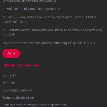
🍺Pivní speciály nově na Dejsivino.cz
🍞Pražské topinky nově na Dejsivino.cz
🍷 Grejty – vína, která se pijí ve špičkových restauracích. A teď je
můžeš mít i doma.
🍷 Vinařství Merlon: Moravská vína, která se podávají i na Pražském
hradě 🍇
Nově na e-shopu: rodinné vinařství Vitisberg z Čejkovic 👨‍👩‍👦‍👦
Archiv
INFORMACE PRO VÁS
Kontakty
Naši klienti
Obchodní podmínky
Způsoby doručení vín
Jaké výhody nabízí náš e-shop Dejsivino.cz?