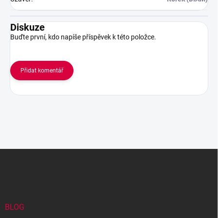
Diskuze
Buďte první, kdo napíše příspěvek k této položce.
Přidat komentář
Z
á
p
a
t
í
BLOG