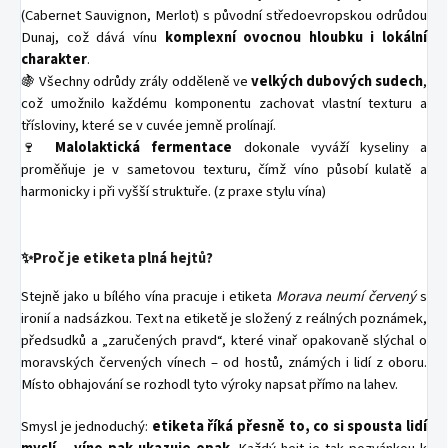
(Cabernet Sauvignon, Merlot) s původní středoevropskou odrůdou
Dunaj, což dává vínu
komplexní ovocnou hloubku i lokální
charakter
.
🍇 Všechny odrůdy zrály odděleně ve
velkých dubových sudech
,
což umožnilo každému komponentu zachovat vlastní texturu a
třísloviny, které se v cuvée jemně prolínají.
🍷
Malolaktická fermentace
dokonale vyváží kyseliny a
proměňuje je v sametovou texturu, čímž víno působí kulatě a
harmonicky i při vyšší struktuře. (z praxe stylu vína)
✨
Proč je etiketa plná hejtů?
Stejně jako u bílého vína pracuje i etiketa
Morava neumí červený
s
ironií a nadsázkou. Text na etiketě je složený z reálných poznámek,
předsudků a „zaručených pravd“, které vinař opakovaně slýchal o
moravských červených vínech – od hostů, známých i lidí z oboru.
Místo obhajování se rozhodl tyto výroky napsat přímo na lahev.
Smysl je jednoduchý:
etiketa říká přesně to, co si spousta lidí