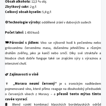
Obsah alkoholu:
12,5 % obj.
Zbytkový cukr:
2 g/l
Celkový obsah kyselin:
5,8 g/l
⚙️Technologie výroby:
oddělené zrání v dubových sudech
Počet lahví:
1 450 kusů
🍽️Párování s jídlem:
Víno se výborně hodí k pečenému nebo
grilovanému červenému masu, dušenému jehněčímu a různým
druhům zvěřiny, jako je kančí nebo srnčí. Díky své struktuře a
hloubce chuti dobře funguje také se zrajícími sýry s výraznou a
intenzivní chutí.
🌿 Zajímavosti o víně
🍷
„Morava neumí červený“
je s ironickým nadhledem
pojmenované víno, které přímo reaguje na dlouhodobý předsudek
o červených vínech z Moravy – a
přesně tento mýtus tímto
cuvée vyvrací
.
🛢️ Blend vznikl kombinací klasických bordelayských odrůd