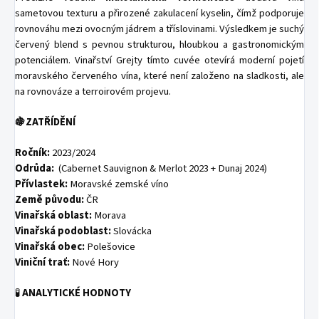
sametovou texturu a přirozené zakulacení kyselin, čímž podporuje
rovnováhu mezi ovocným jádrem a tříslovinami. Výsledkem je suchý
červený blend s pevnou strukturou, hloubkou a gastronomickým
potenciálem. Vinařství Grejty tímto cuvée otevírá moderní pojetí
moravského červeného vína, které není založeno na sladkosti, ale
na rovnováze a terroirovém projevu.
🍇ZATŘÍDĚNÍ
Ročník:
2023/2024
Odrůda:
(Cabernet Sauvignon & Merlot 2023 + Dunaj 2024)
Přívlastek:
Moravské zemské víno
Země původu:
ČR
Vinařská oblast:
Morava
Vinařská podoblast:
Slovácka
Vinařská obec:
Polešovice
Viniční trať:
Nové Hory
🧪
ANALYTICKÉ HODNOTY