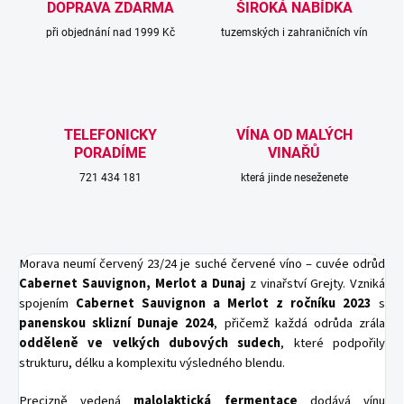
DOPRAVA ZDARMA
ŠIROKÁ NABÍDKA
při objednání nad 1999 Kč
tuzemských i zahraničních vín
TELEFONICKY
VÍNA OD MALÝCH
PORADÍME
VINAŘŮ
721 434 181
která jinde neseženete
Morava neumí červený 23/24 je suché červené víno – cuvée odrůd
Cabernet Sauvignon, Merlot a Dunaj
z vinařství Grejty. Vzniká
spojením
Cabernet Sauvignon a Merlot z ročníku 2023
s
panenskou sklizní Dunaje 2024
, přičemž každá odrůda zrála
odděleně ve velkých dubových sudech
, které podpořily
strukturu, délku a komplexitu výsledného blendu.
Precizně vedená
malolaktická fermentace
dodává vínu