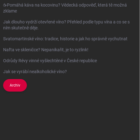
☕Pomáhá káva na kocovinu? Vědecká odpověď, která tě možná
zklame
Jak dlouho vydrží otevřené víno? Přehled podle typu vína a co se s
ním skutečně děje.
Svatomartinské víno: tradice, historie a jak ho správně vychutnat
Nafta ve skleničce? Nepanikařit, je to ryzlink!
Odrůdy Révy vinné vyšlechtěné v České republice
Jak se vyrábí nealkoholické víno?
Archiv