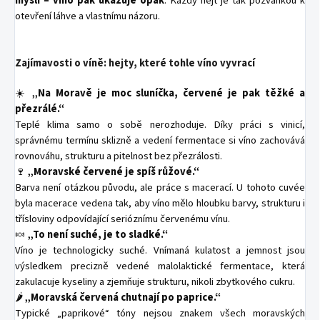
myslí – víno pak ukazuje opak
. Každý hejt je tak pozvánkou k
otevření láhve a vlastnímu názoru.
Zajímavosti o víně: hejty, které tohle víno vyvrací
☀️
„Na Moravě je moc sluníčka, červené je pak těžké a
přezrálé.“
Teplé klima samo o sobě nerozhoduje. Díky práci s vinicí,
správnému termínu sklizně a vedení fermentace si víno zachovává
rovnováhu, strukturu a pitelnost bez přezrálosti.
🍷
„Moravské červené je spíš růžové.“
Barva není otázkou původu, ale práce s macerací. U tohoto cuvée
byla macerace vedena tak, aby víno mělo hloubku barvy, strukturu i
třísloviny odpovídající serióznímu červenému vínu.
🍬
„To není suché, je to sladké.“
Víno je technologicky suché. Vnímaná kulatost a jemnost jsou
výsledkem precizně vedené malolaktické fermentace, která
zakulacuje kyseliny a zjemňuje strukturu, nikoli zbytkového cukru.
🌶️
„Moravská červená chutnají po paprice.“
Typické „paprikové“ tóny nejsou znakem všech moravských