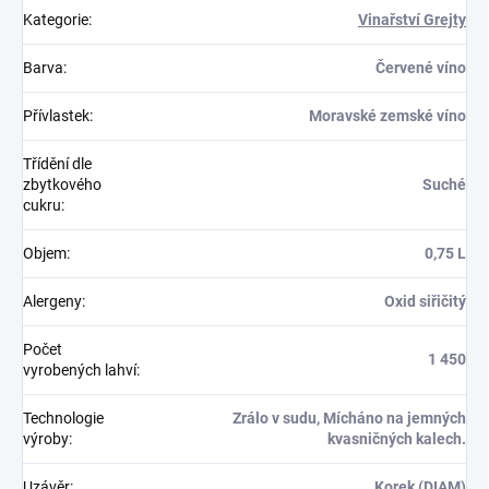
Kategorie
:
Vinařství Grejty
Barva
:
Červené víno
Přívlastek
:
Moravské zemské víno
Třídění dle
zbytkového
Suché
cukru
:
Objem
:
0,75 L
Alergeny
:
Oxid siřičitý
Počet
1 450
vyrobených lahví
:
Technologie
Zrálo v sudu, Mícháno na jemných
výroby
:
kvasničných kalech.
Uzávěr
:
Korek (DIAM)