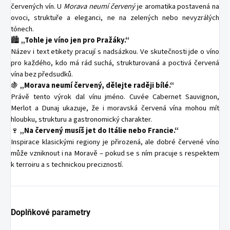
červených vín. U
Morava neumí červený
je aromatika postavená na
ovoci, struktuře a eleganci, ne na zelených nebo nevyzrálých
tónech.
🏙️
„Tohle je víno jen pro Pražáky.“
Název i text etikety pracují s nadsázkou. Ve skutečnosti jde o víno
pro každého, kdo má rád suchá, strukturovaná a poctivá červená
vína bez předsudků.
🍇
„Morava neumí červený, dělejte raději bílé.“
Právě tento výrok dal vínu jméno. Cuvée Cabernet Sauvignon,
Merlot a Dunaj ukazuje, že i moravská červená vína mohou mít
hloubku, strukturu a gastronomický charakter.
🍷
„Na červený musíš jet do Itálie nebo Francie.“
Inspirace klasickými regiony je přirozená, ale dobré červené víno
může vzniknout i na Moravě – pokud se s ním pracuje s respektem
k terroiru a s technickou precizností.
Doplňkové parametry