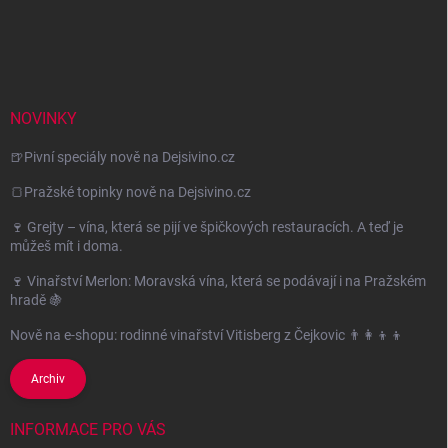
NOVINKY
🍺Pivní speciály nově na Dejsivino.cz
🍞Pražské topinky nově na Dejsivino.cz
🍷 Grejty – vína, která se pijí ve špičkových restauracích. A teď je
můžeš mít i doma.
🍷 Vinařství Merlon: Moravská vína, která se podávají i na Pražském
hradě 🍇
Nově na e-shopu: rodinné vinařství Vitisberg z Čejkovic 👨‍👩‍👦‍👦
Archiv
INFORMACE PRO VÁS