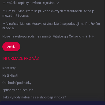
🍞Pražské topinky nově na Dejsivino.cz
🍷 Grejty – vína, která se pijí ve špičkových restauracích. A teď je
můžeš mít i doma.
🍷 Vinařství Merlon: Moravská vína, která se podávají i na Pražském
hradě 🍇
Nově na e-shopu: rodinné vinařství Vitisberg z Čejkovic 👨‍👩‍👦‍👦
Archiv
INFORMACE PRO VÁS
Kontakty
Naši klienti
Obchodní podmínky
Způsoby doručení vín
Jaké výhody nabízí náš e-shop Dejsivino.cz?
Podmínky ochrany osobních údajů