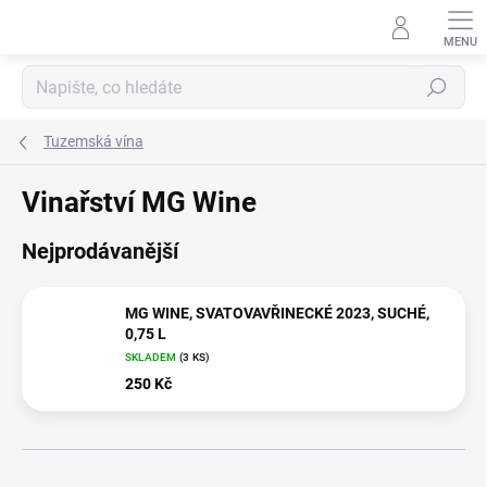
Přejít
na
obsah
Hledat
Tuzemská vína
Vinařství MG Wine
Nejprodávanější
MG WINE, SVATOVAVŘINECKÉ 2023, SUCHÉ,
0,75 L
SKLADEM
(3 KS)
250 Kč
Ř