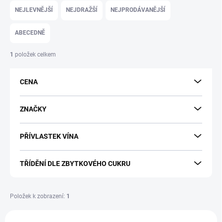
a
NEJLEVNĚJŠÍ
NEJDRAŽŠÍ
NEJPRODÁVANĚJŠÍ
z
e
ABECEDNĚ
n
í
1
položek celkem
p
r
CENA
o
d
u
ZNAČKY
k
t
PŘÍVLASTEK VÍNA
ů
TŘÍDĚNÍ DLE ZBYTKOVÉHO CUKRU
Položek k zobrazení:
1
V