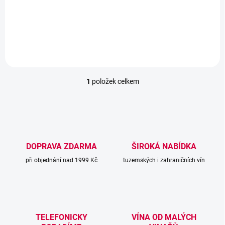
Elegantní Svatovavřinecké s temnější rubínovou barvou a příjemnou
vůní čerstvého lesního ovoce a sušených švestek. V chuti je lehké,
svěží a harmonické, s jemnými tříslovinami a...
1
položek celkem
O
v
l
á
d
a
c
DOPRAVA ZDARMA
ŠIROKÁ NABÍDKA
í
při objednání nad 1999 Kč
p
tuzemských i zahraničních vín
r
v
k
y
v
TELEFONICKY
VÍNA OD MALÝCH
ý