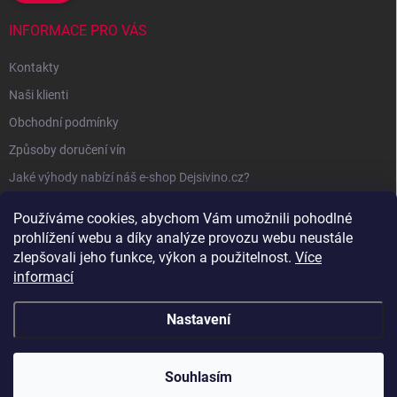
INFORMACE PRO VÁS
Kontakty
Naši klienti
Obchodní podmínky
Způsoby doručení vín
Jaké výhody nabízí náš e-shop Dejsivino.cz?
Podmínky ochrany osobních údajů
Používáme cookies, abychom Vám umožnili pohodlné
prohlížení webu a díky analýze provozu webu neustále
zlepšovali jeho funkce, výkon a použitelnost.
Více
informací
Nastavení
Copyright 2026
Dejsivino.cz
. Všechna práva vyhrazena.
Souhlasím