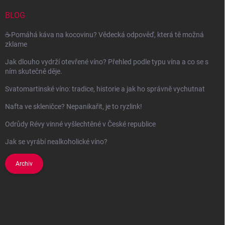
t
í
BLOG
☕Pomáhá káva na kocovinu? Vědecká odpověď, která tě možná
zklame
Jak dlouho vydrží otevřené víno? Přehled podle typu vína a co se s
ním skutečně děje.
Svatomartinské víno: tradice, historie a jak ho správně vychutnat
Nafta ve skleničce? Nepanikařit, je to ryzlink!
Odrůdy Révy vinné vyšlechtěné v České republice
Jak se vyrábí nealkoholické víno?
Archiv