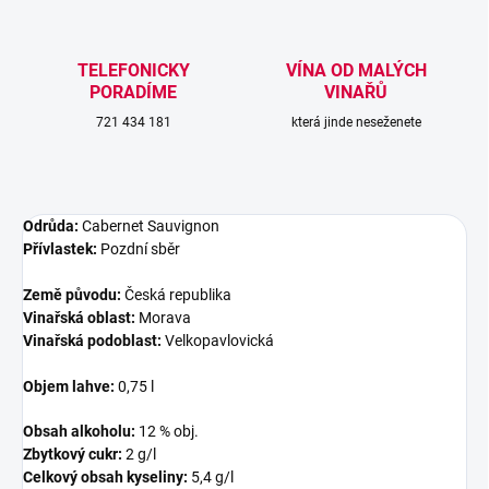
TELEFONICKY
VÍNA OD MALÝCH
PORADÍME
VINAŘŮ
721 434 181
která jinde neseženete
Odrůda:
Cabernet Sauvignon
Přívlastek:
Pozdní sběr
Země původu:
Česká republika
Vinařská oblast:
Morava
Vinařská podoblast:
Velkopavlovická
Objem lahve:
0,75 l
Obsah alkoholu:
12 % obj.
Zbytkový cukr:
2
g/l
Celkový obsah kyseliny:
5,4
g/l