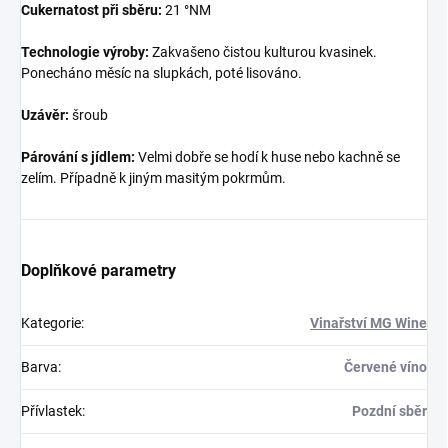
Cukernatost při sběru:
21 °NM
Technologie výroby:
Zakvašeno čistou kulturou kvasinek.
Ponecháno měsíc na slupkách, poté lisováno.
Uzávěr:
šroub
Párování s jídlem:
Velmi dobře se hodí k huse nebo kachně se
zelím. Případně k jiným masitým pokrmům.
Doplňkové parametry
Kategorie
:
Vinařství MG Wine
Barva
:
Červené víno
Přívlastek
:
Pozdní sběr