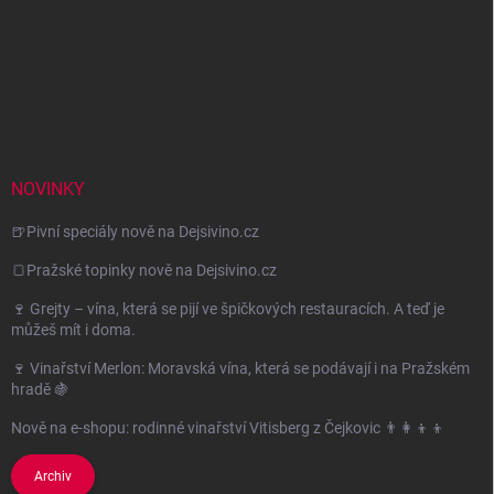
NOVINKY
🍺Pivní speciály nově na Dejsivino.cz
🍞Pražské topinky nově na Dejsivino.cz
🍷 Grejty – vína, která se pijí ve špičkových restauracích. A teď je
můžeš mít i doma.
🍷 Vinařství Merlon: Moravská vína, která se podávají i na Pražském
hradě 🍇
Nově na e-shopu: rodinné vinařství Vitisberg z Čejkovic 👨‍👩‍👦‍👦
Archiv