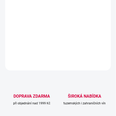
−
+
Přidat do košíku
Elegantní
Svatovavřinecké
s
temnější rubínovou barvou
a
příjemnou vůní
čerstvého
lesního ovoce a sušených švestek
. V
chuti je
lehké, svěží a harmonické
, s jemnými tříslovinami a
krásně vyváženým ovocným charakterem.
DETAILNÍ INFORMACE
ZEPTAT SE
DOPRAVA ZDARMA
ŠIROKÁ NABÍDKA
při objednání nad 1999 Kč
tuzemských i zahraničních vín