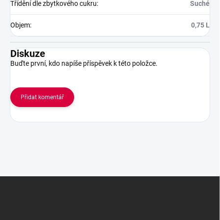
Třídění dle zbytkového cukru
:
Suché
Objem
:
0,75 L
Diskuze
Buďte první, kdo napíše příspěvek k této položce.
Přidat komentář
Z
á
p
a