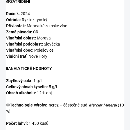
🍇ZATŘÍDĚNÍ
Ročník:
2024
Odrůda:
Ryzlink rýnský
Přívlastek:
Moravské zemské víno
Země původu:
ČR
Vinařská oblast:
Morava
Vinařská podoblast:
Slovácka
Vinařská obec:
Polešovice
Viniční trať:
Nové Hory
🧪ANALYTICKÉ HODNOTY
Zbytkový cukr:
1 g/l
Celkový obsah kyselin:
5 g/l
Obsah alkoholu:
12 % obj.
⚙️Technologie výroby:
nerez + částečně sud
Mercier Mineral
(10
%)
Počet lahví:
1 450 kusů