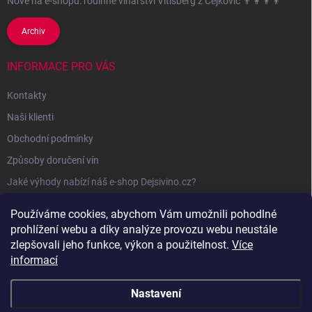
Nově na e-shopu: rodinné vinařství Vitisberg z Čejkovic 👨‍👩‍👦‍👦
Archiv
INFORMACE PRO VÁS
Kontakty
Naši klienti
Obchodní podmínky
Způsoby doručení vín
Jaké výhody nabízí náš e-shop Dejsivino.cz?
Podmínky ochrany osobních údajů
Používáme cookies, abychom Vám umožnili pohodlné
prohlížení webu a díky analýze provozu webu neustále
zlepšovali jeho funkce, výkon a použitelnost.
Více
informací
Nastavení