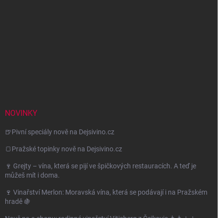
NOVINKY
🍺Pivní speciály nově na Dejsivino.cz
🍞Pražské topinky nově na Dejsivino.cz
🍷 Grejty – vína, která se pijí ve špičkových restauracích. A teď je
můžeš mít i doma.
🍷 Vinařství Merlon: Moravská vína, která se podávají i na Pražském
hradě 🍇