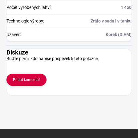
Počet vyrobených lahví
:
1 450
Technologie výroby
:
Zrálo v sudu i v tanku
Uzávěr
:
Korek (DIAM)
Diskuze
Buďte první, kdo napíše příspěvek k této položce.
Přidat komentář
Z