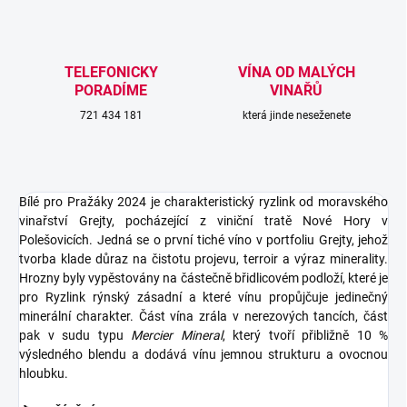
TELEFONICKY
VÍNA OD MALÝCH
PORADÍME
VINAŘŮ
721 434 181
která jinde neseženete
Bílé pro Pražáky 2024 je charakteristický ryzlink od moravského
vinařství Grejty, pocházející z viniční tratě Nové Hory v
Polešovicích. Jedná se o první tiché víno v portfoliu Grejty, jehož
tvorba klade důraz na čistotu projevu, terroir a výraz minerality.
Hrozny byly vypěstovány na částečně břidlicovém podloží, které je
pro Ryzlink rýnský zásadní a které vínu propůjčuje jedinečný
minerální charakter. Část vína zrála v nerezových tancích, část
pak v sudu typu
Mercier Mineral
, který tvoří přibližně 10 %
výsledného blendu a dodává vínu jemnou strukturu a ovocnou
hloubku.