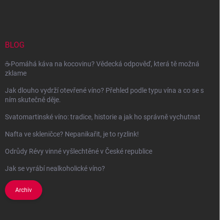
á
p
a
t
í
BLOG
☕Pomáhá káva na kocovinu? Vědecká odpověď, která tě možná
zklame
Jak dlouho vydrží otevřené víno? Přehled podle typu vína a co se s
ním skutečně děje.
Svatomartinské víno: tradice, historie a jak ho správně vychutnat
Nafta ve skleničce? Nepanikařit, je to ryzlink!
Odrůdy Révy vinné vyšlechtěné v České republice
Jak se vyrábí nealkoholické víno?
Archiv