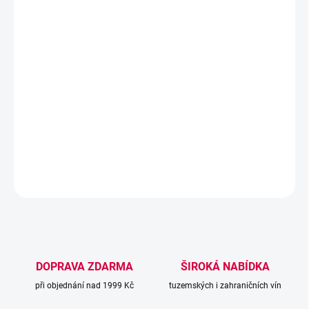
VARIANTA
−
+
Přidat do košíku
Bílé pro Pražáky 2024 je první tiché víno z vinařství Grejty –
výrazný, minerální ryzlink z tratě Nové Hory v Polešovicích s
ovocným charakterem a terroirovým projevem.
DETAILNÍ INFORMACE
ZEPTAT SE
DOPRAVA ZDARMA
ŠIROKÁ NABÍDKA
při objednání nad 1999 Kč
tuzemských i zahraničních vín