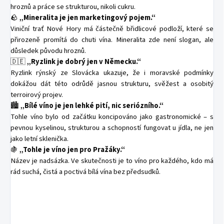
hroznů a práce se strukturou, nikoli cukru.
🪨
„Mineralita je jen marketingový pojem.“
Viniční trať Nové Hory má částečně břidlicové podloží, které se
přirozeně promítá do chuti vína. Mineralita zde není slogan, ale
důsledek původu hroznů.
🇩🇪
„Ryzlink je dobrý jen v Německu.“
Ryzlink rýnský ze Slovácka ukazuje, že i moravské podmínky
dokážou dát této odrůdě jasnou strukturu, svěžest a osobitý
terroirový projev.
🏙️
„Bílé víno je jen lehké pití, nic seriózního.“
Tohle víno bylo od začátku koncipováno jako gastronomické – s
pevnou kyselinou, strukturou a schopností fungovat u jídla, ne jen
jako letní sklenička.
🍇
„Tohle je víno jen pro Pražáky.“
Název je nadsázka. Ve skutečnosti je to víno pro každého, kdo má
rád suchá, čistá a poctivá bílá vína bez předsudků.