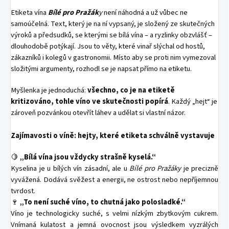
Etiketa vína
Bílé pro Pražák
y
není náhodná a už vůbec ne
samoúčelná. Text, který je na ní vypsaný, je složený ze skutečných
výroků a předsudků, se kterými se bílá vína – a ryzlinky obzvlášť –
dlouhodobě potýkají. Jsou to věty, které vinař slýchal od hostů,
zákazníků i kolegů v gastronomii. Místo aby se proti nim vymezoval
složitými argumenty, rozhodl se je napsat přímo na etiketu.
Myšlenka je jednoduchá:
všechno, co je na etiketě
kritizováno, tohle víno ve skutečnosti popírá
. Každý „hejt“ je
zároveň pozvánkou otevřít láhev a udělat si vlastní názor.
Zajímavosti o víně: hejty, které etiketa schválně vystavuje
🍋
„Bílá vína jsou vždycky strašně kyselá.“
Kyselina je u bílých vín zásadní, ale u
Bílé pro Pražáky
je precizně
vyvážená. Dodává svěžest a energii, ne ostrost nebo nepříjemnou
tvrdost.
🍷
„To není suché víno, to chutná jako polosladké.“
Víno je technologicky suché, s velmi nízkým zbytkovým cukrem.
Vnímaná kulatost a jemná ovocnost jsou výsledkem vyzrálých