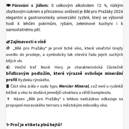
🍽️Párování s jídlem:
S celkovým alkoholem 12 %, nízkým
zbytkovým cukrem a přirozenou svěžestí je Bílé pro Pražáky 2024
elegantní a gastronomicky univerzální ryzlink, který se výborně
hodí k lehčím pokrmům, rybám, zeleninové kuchyni i k
samostatnému pití.
🌿
Zajímavosti o víně
🍇 „Bílé pro Pražáky“ je první tiché víno, které vinařství Grejty
uvedlo do prodeje, a symbolicky tak otevírá řadu jejich suchých
bílých vín.
🪨 Viniční trať Nové Hory je charakteristická částečně
břidlicovým podložím, které výrazně ovlivňuje minerální
profil
Ryzlinku rýnského.
🛢️ Část vína zrála v sudu typu
Mercier Mineral
, což není u ryzlinků
běžné a vínu to dodává jemnější strukturu a větší komplexitu.
🍷 Název „Bílé pro Pražáky“ s lehkou nadsázkou odkazuje na
propojení moravského terroiru s městskými milovníky vína.
✨
Proč je etiketa plná hejtů?