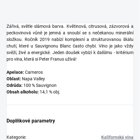
Zářivá, světle slámová barva. Květinová, citrusová, zázvorová a
peckovinová vůně je jemná a snoubí se s nečekanou minerální
složkou. Ročník 2019 nabízí komplexní a strukturovanou škálu
chutí, které u Sauvignonu Blanc často chybí. Víno je jako vždy
svěží, živé a energické. Jeden doušek vybízí k dalšímu - kritérium
pro vína, která si Peter Franus užívá!
Apelace:
Carneros
Oblast:
Napa Valley
Odrůda:
100 % Sauvignon
Obsah alkoholu:
14,1 % obj.
Doplňkové parametry
Kategorie
:
Kalifornská vína