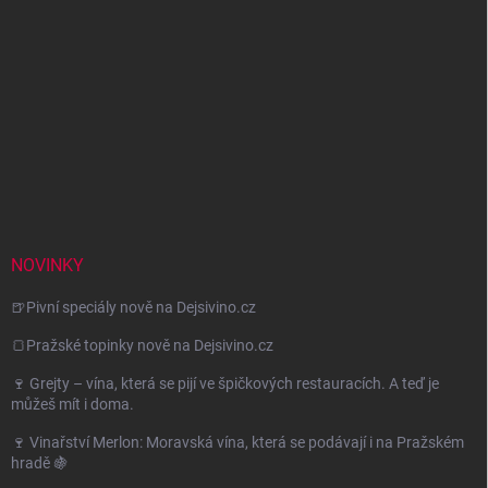
NOVINKY
🍺Pivní speciály nově na Dejsivino.cz
🍞Pražské topinky nově na Dejsivino.cz
🍷 Grejty – vína, která se pijí ve špičkových restauracích. A teď je
můžeš mít i doma.
🍷 Vinařství Merlon: Moravská vína, která se podávají i na Pražském
hradě 🍇