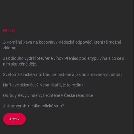
á
p
a
t
í
BLOG
☕Pomáhá káva na kocovinu? Vědecká odpověď, která tě možná
zklame
Jak dlouho vydrží otevřené víno? Přehled podle typu vína a co se s
ním skutečně děje.
Svatomartinské víno: tradice, historie a jak ho správně vychutnat
Nafta ve skleničce? Nepanikařit, je to ryzlink!
Odrůdy Révy vinné vyšlechtěné v České republice
Jak se vyrábí nealkoholické víno?
Archiv