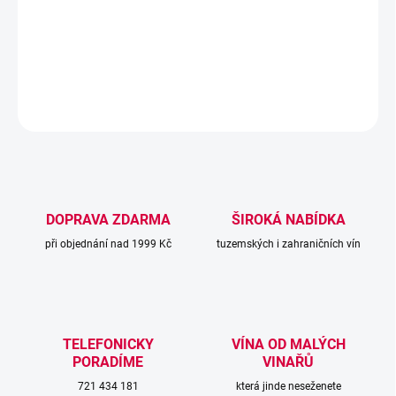
u Sauvignonu Blanc často chybí. Víno je jako vždy svěží, živé a
energické.
DETAILNÍ INFORMACE
ZEPTAT SE
DOPRAVA ZDARMA
ŠIROKÁ NABÍDKA
při objednání nad 1999 Kč
tuzemských i zahraničních vín
TELEFONICKY
VÍNA OD MALÝCH
PORADÍME
VINAŘŮ
721 434 181
která jinde neseženete