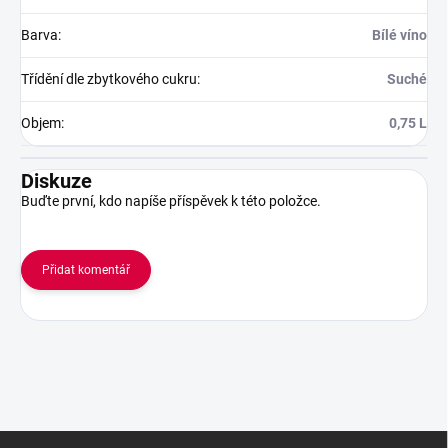
Barva
:
Bílé víno
Třídění dle zbytkového cukru
:
Suché
Objem
:
0,75 L
Diskuze
Buďte první, kdo napíše příspěvek k této položce.
Přidat komentář
Z