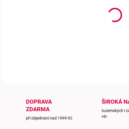
Prec
půvo
lehc
ovoc
dává
DETA
DOPRAVA
ŠIROKÁ N
ZDARMA
tuzemských i z
vín
při objednání nad 1999 Kč