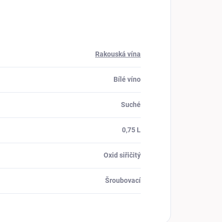
Rakouská vína
Bílé víno
Suché
0,75 L
Oxid siřičitý
Šroubovací