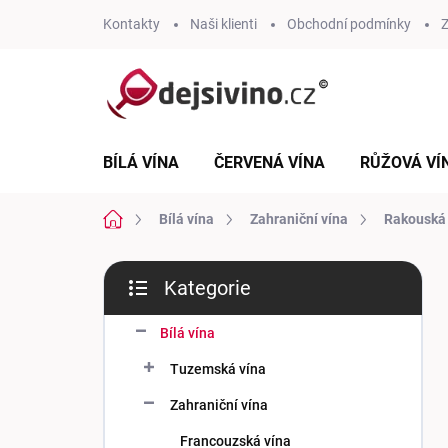
Přejít
Kontakty
Naši klienti
Obchodní podmínky
Z
na
obsah
BÍLÁ VÍNA
ČERVENÁ VÍNA
RŮŽOVÁ VÍ
Domů
Bílá vína
Zahraniční vína
Rakouská 
P
Kategorie
o
Přeskočit
s
kategorie
t
Bílá vína
r
Tuzemská vína
a
n
Zahraniční vína
n
Francouzská vína
í