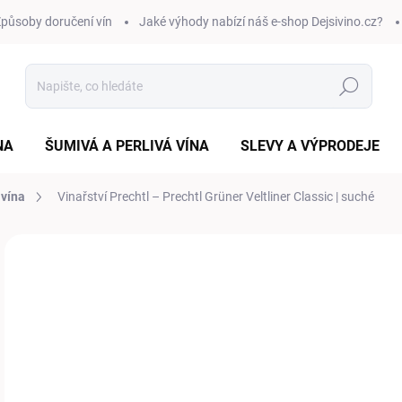
působy doručení vín
Jaké výhody nabízí náš e-shop Dejsivino.cz?
Hledat
NA
ŠUMIVÁ A PERLIVÁ VÍNA
SLEVY A VÝPRODEJE
vína
Vinařství Prechtl – Prechtl Grüner Veltliner Classic | suché
Neohodnoceno
Podrobnosti hodnocení
2
Měr
RYC
cena
VAR