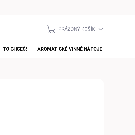
Podmínky ochrany osobních údajů
PRÁZDNÝ KOŠÍK
NÁKUPNÍ
KOŠÍK
TO CHCEŠ!
AROMATICKÉ VINNÉ NÁPOJE
DÁRKOVÉ
45 Kč
ná
HLE, ALE NE ZBĚSILE 😉
:
IANTA