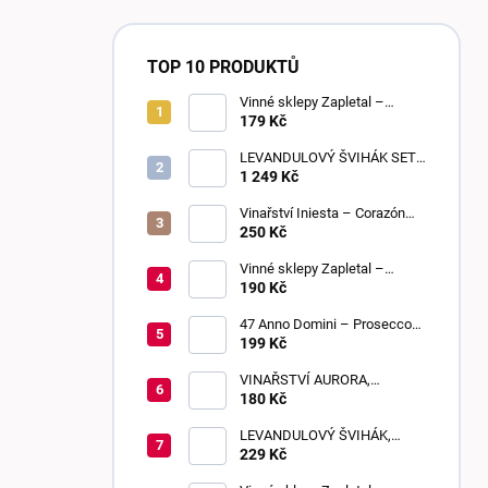
TOP 10 PRODUKTŮ
Vinné sklepy Zapletal –
Sweet Touch 2025 | moravské
179 Kč
zemské víno | sladké
LEVANDULOVÝ ŠVIHÁK SET,
POLOSLADKÉ, 6 KUSŮ
1 249 Kč
Vinařství Iniesta – Corazón
Loco Blanco 2025 | suché
250 Kč
Vinné sklepy Zapletal –
Sauvignon 2024 | kabinetní
190 Kč
víno | suché
47 Anno Domini – Prosecco
DOC Frizzante | Extra Dry
199 Kč
VINAŘSTVÍ AURORA,
BEZIŇON, SLADKÉ, 0,75 L
180 Kč
LEVANDULOVÝ ŠVIHÁK,
POLOSLADKÉ, 0,75 L
229 Kč