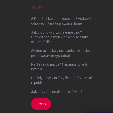
p
a
BLOG
t
í
☕Pomáhá káva na kocovinu? Vědecká
odpověď, která tě možná zklame
Jak dlouho vydrží otevřené víno?
Přehled podle typu vína a co se s ním
skutečně děje.
Svatomartinské víno: tradice, historie a
jak ho správně vychutnat
Nafta ve skleničce? Nepanikařit, je to
ryzlink!
Odrůdy Révy vinné vyšlechtěné v České
republice
Jak se vyrábí nealkoholické víno?
Archiv