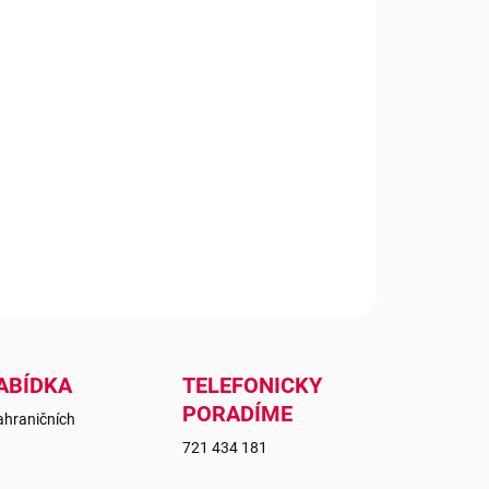
−
+
Přidat do košíku
htl Grüner Veltliner Classic je suché bílé víno rakouského
du s typickou světle žlutou barvou. Ve vůni se objevuje
e kořeněný nádech a dominující ovocná stopa, chuť je
ná s jemnou svěžestí a charakteristickou mineralitou, což
 vínu jednoduchý, pitelný a vyvážený profil.
ILNÍ INFORMACE
ZEPTAT SE
ABÍDKA
TELEFONICKY
PORADÍME
ahraničních
721 434 181