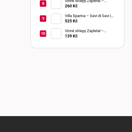
Vinné sklepy Zapletal –
Muškát Rumeni 2024 | výběr z
260 Kč
bobulí | sladké
Villa Sparina – Gavi di Gavi |
DOCG | suché
525 Kč
Vinné sklepy Zapletal –
Chardonnay 2024 | kabinetní
139 Kč
víno | polosuché
Z
á