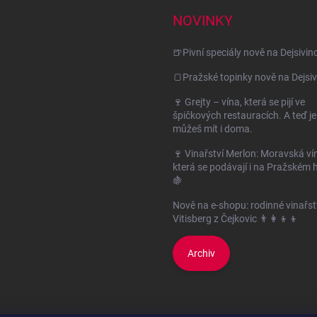
NOVINKY
🍺Pivní speciály nově na Dejsivin
🍞Pražské topinky nově na Dejsiv
🍷 Grejty – vína, která se pijí ve
špičkových restauracích. A teď je
můžeš mít i doma.
🍷 Vinařství Merlon: Moravská ví
která se podávají i na Pražském 
🍇
Nově na e-shopu: rodinné vinařst
Vitisberg z Čejkovic 👨‍👩‍👦‍👦
Archiv