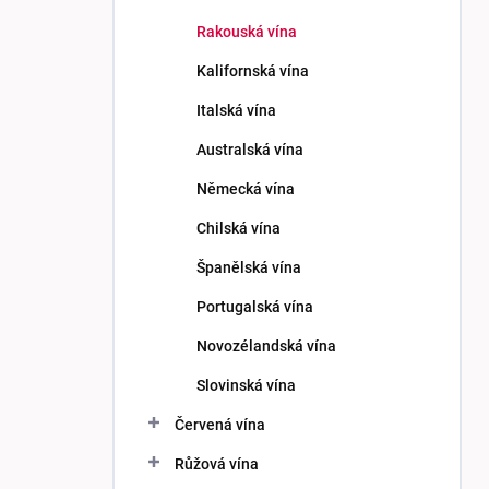
p
Rakouská vína
a
n
Kalifornská vína
e
Italská vína
l
Australská vína
Německá vína
Chilská vína
Španělská vína
Portugalská vína
Novozélandská vína
Slovinská vína
Červená vína
Růžová vína