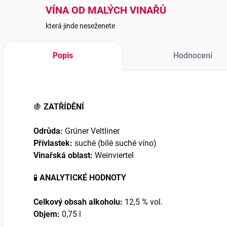
VÍNA OD MALÝCH VINAŘŮ
která jinde neseženete
Popis
Hodnocení
🍇
ZATŘÍDĚNÍ
Odrůda:
Grüner Veltliner
Přívlastek:
suché (bílé suché víno)
Vinařská oblast:
Weinviertel
🧪
ANALYTICKÉ HODNOTY
Celkový obsah alkoholu:
12,5 % vol.
Objem:
0,75 l