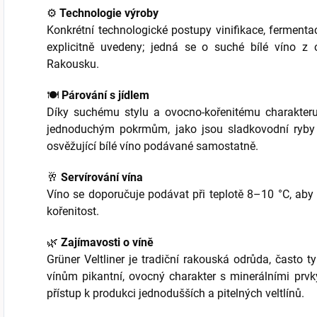
⚙️
Technologie výroby
Konkrétní technologické postupy vinifikace, fermenta
explicitně uvedeny; jedná se o suché bílé víno z 
Rakousku.
🍽️
Párování s jídlem
Díky suchému stylu a ovocno-kořenitému charakteru
jednoduchým pokrmům, jako jsou sladkovodní ryby n
osvěžující bílé víno podávané samostatně.
🥂
Servírování vína
Víno se doporučuje podávat při teplotě 8–10 °C, aby 
kořenitost.
🌿
Zajímavosti o víně
Grüner Veltliner je tradiční rakouská odrůda, často t
vínům pikantní, ovocný charakter s minerálními prvky
přístup k produkci jednodušších a pitelných veltlínů.