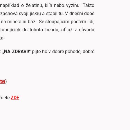
příklad o želatinu, klíh nebo vyzinu. Takto
i zachová svoji jiskru a stabilitu. V dnešní době
u na minerální bázi. Se stoupajícím počtem lidí,
stupujících do tohoto trendu, ať už z důvodu
ka.
:
„NA ZDRAVÍ!
“ pijte ho v dobré pohodě, dobré
tví
)
znete
ZDE
.