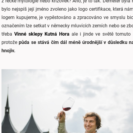
z řecké mytologie nebo křížovek? Ano, je to tak. Demeter byla 
bylo nejspíš její jméno zvoleno jako logo certifikace, která n
logem kupujeme, je vypěstováno a zpracováno ve smyslu bio
označením lze setkat v německy mluvících zemích nebo se zbož
třeba
Vinné sklepy Kutná Hora
ale i jinde ve světě tomuto
protože
půda se stává čím dál méně úrodnější v důsledku n
hnojiv.