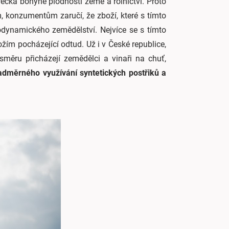
řecká bohyně plodnosti země a rolnictví. Proto
ám, konzumentům zaručí, že zboží, které s tímto
dynamického zemědělství. Nejvíce se s tímto
ím pocházející odtud. Už i v České republice,
 směru přicházejí zemědělci a vinaři na chuť,
adměrného využívání syntetických postřiků a