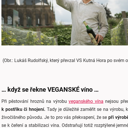
(Obr.: Lukáš Rudolfský, který převzal VS Kutná Hora po svém o
… když se řekne VEGANSKÉ víno …
Při pěstování hroznů na výrobu
veganského vína
nejsou pře
k postřiku či hnojení.
Tady je důležité zaměřit se na výrobu, k
živočišného původu. Je to pro vás překvapení, že se
při výrob
se k čeření a stabilizaci vína. Odstraňují totiž rozptýlené jemn