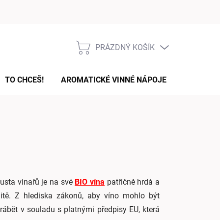
Podmínky ochrany osobních údajů
PRÁZDNÝ KOŠÍK
NÁKUPNÍ
KOŠÍK
TO CHCEŠ!
AROMATICKÉ VINNÉ NÁPOJE
DÁRKOVÉ
usta vinařů je na své
BIO vína
patřičně hrdá a
litě. Z hlediska zákonů, aby víno mohlo být
rábět v souladu s platnými předpisy EU, která