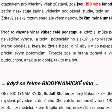
otazníkem pro všechny však zůstává, zda
jsou
BIO vína
lahod
zatím neexistuje žádná vědecky podložená studie, tedy an
Zdravý selský rozum snad ale všem napoví, že
čím méně umělýc
Proč to vlastně vinař vůbec celé podstupuje
, když si může 
největšího výnosu, a tedy i potenciálního zisku? Je to vlastn
kterou obdělává, která ho živí a k péči o ní, aby ji v co nejlep
předat svým potomkům. Protože zde je brána zdravá a vit
budoucnost, a tak je to dobře, tak to má být.
… když se řekne BIODYNAMICKÉ víno …
Otec BIODYNAMIKY,
Dr. Rudolf Steiner
, známý Rakousko – Uhe
myšlení, původem z dnešního Chorvatska ustanovil v roce 1924 
zoufalí zemědělci, které trápila dlouho nevzešlá semena ze 