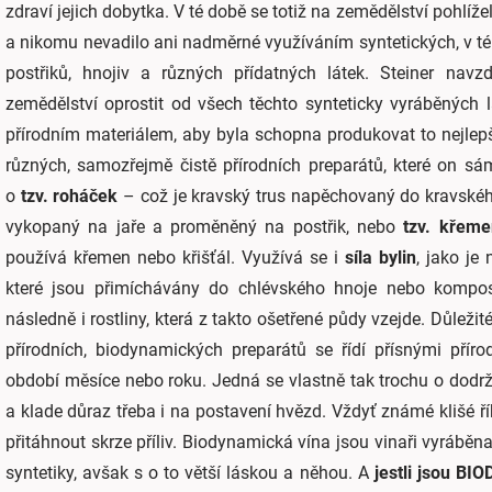
zdraví jejich dobytka. V té době se totiž na zemědělství pohlíže
a nikomu nevadilo ani nadměrné využíváním syntetických, v t
postřiků, hnojiv a různých přídatných látek. Steiner navzd
zemědělství oprostit od všech těchto synteticky vyráběných 
přírodním materiálem, aby byla schopna produkovat to nejlepš
různých, samozřejmě čistě přírodních preparátů, které on s
o
tzv. roháček
– což je kravský trus napěchovaný do kravské
vykopaný na jaře a proměněný na postřik, nebo
tzv. křem
používá křemen nebo křišťál. Využívá se i
síla bylin
, jako je
které jsou přimíchávány do chlévského hnoje nebo kompostu
následně i rostliny, která z takto ošetřené půdy vzejde. Důležit
přírodních, biodynamických preparátů se řídí přísnými přír
období měsíce nebo roku. Jedná se vlastně tak trochu o dodr
a klade důraz třeba i na postavení hvězd. Vždyť známé klišé 
přitáhnout skrze příliv. Biodynamická vína jsou vinaři vyráběn
syntetiky, avšak s o to větší láskou a něhou. A
jestli jsou B