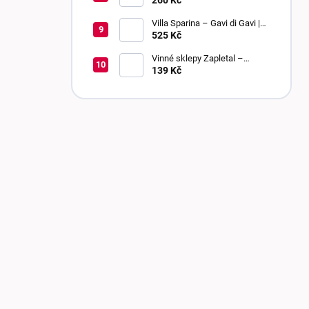
260 Kč
bobulí | sladké
Villa Sparina – Gavi di Gavi |
DOCG | suché
525 Kč
Vinné sklepy Zapletal –
Chardonnay 2024 | kabinetní
139 Kč
víno | polosuché