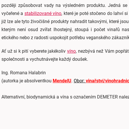
později způsobovat vady na výsledném produktu. Jedná se na
vyčeřené a
stabilizované víno
, které je poté stočeno do lahví s
již lze ale tyto živočišné produkty nahradit takovými, které jso
kterým není osud zvířat lhostejný, stoupá i počet vinařů na
etického nebo z radosti uspokojit potřebu veganského zákazní
Ať už si k pití vyberete jakékoliv
víno
, nezbývá než Vám popřát
společnosti a vychutnávejte každý doušek.
Ing. Romana Halabrin
(autorka je absolventkou
MendelU
.
Obor:
vinařství/vinohradnic
Alternativní, biodynamická a vína s označením DEMETER nale