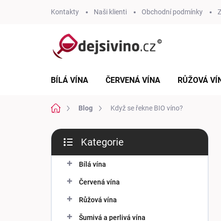
Přejít
Kontakty
Naši klienti
Obchodní podmínky
Z
na
obsah
BÍLÁ VÍNA
ČERVENÁ VÍNA
RŮŽOVÁ VÍ
Domů
Blog
Když se řekne BIO víno?
P
Kategorie
o
Přeskočit
s
kategorie
t
Bílá vína
r
Červená vína
a
n
Růžová vína
n
Šumivá a perlivá vína
í