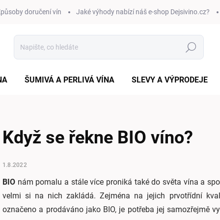
působy doručení vín
Jaké výhody nabízí náš e-shop Dejsivino.cz?
Hledat
NA
ŠUMIVÁ A PERLIVÁ VÍNA
SLEVY A VÝPRODEJE
Když se řekne BIO víno?
1.8.2022
BIO
nám pomalu a stále více proniká také do světa vína a spo
velmi si na nich zakládá. Zejména na jejich prvotřídní kva
označeno a prodáváno jako BIO, je potřeba jej samozřejmě vy