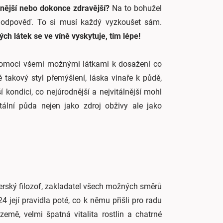
nější nebo dokonce zdravější?
Na to bohužel
i odpověď. To si musí každý vyzkoušet sám.
h látek se ve víně vyskytuje, tím lépe!
pomoci všemi možnými látkami k dosažení co
ě takový styl přemýšlení, láska vinaře k půdě,
ší kondici, co nejúrodnější a nejvitálnější mohl
ální půda nejen jako zdroj obživy ale jako
rský filozof, zakladatel všech možných směrů
její pravidla poté, co k němu přišli pro radu
země, velmi špatná vitalita rostlin a chatrné