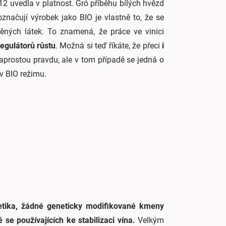
012 uvedla v platnost. Gró příběhu bílých hvězd
značují výrobek jako BIO je vlastně to, že se
áběných látek. To znamená, že práce ve vinici
regulátorů růstu
. Možná si teď říkáte, že přeci
i
aprostou pravdu, ale v tom případě se jedná o
v BIO režimu.
etika, žádné geneticky modifikované kmeny
se používajících ke stabilizaci vína.
Velkým