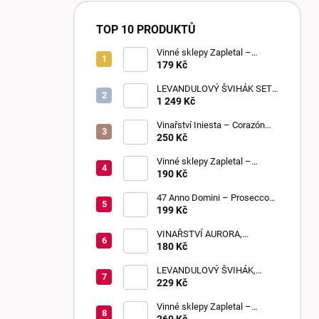
TOP 10 PRODUKTŮ
Vinné sklepy Zapletal –
Sweet Touch 2025 | moravské
179 Kč
zemské víno | sladké
LEVANDULOVÝ ŠVIHÁK SET,
POLOSLADKÉ, 6 KUSŮ
1 249 Kč
Vinařství Iniesta – Corazón
Loco Blanco 2025 | suché
250 Kč
Vinné sklepy Zapletal –
Sauvignon 2024 | kabinetní
190 Kč
víno | suché
47 Anno Domini – Prosecco
DOC Frizzante | Extra Dry
199 Kč
VINAŘSTVÍ AURORA,
BEZIŇON, SLADKÉ, 0,75 L
180 Kč
LEVANDULOVÝ ŠVIHÁK,
POLOSLADKÉ, 0,75 L
229 Kč
Vinné sklepy Zapletal –
Muškát Rumeni 2024 | výběr z