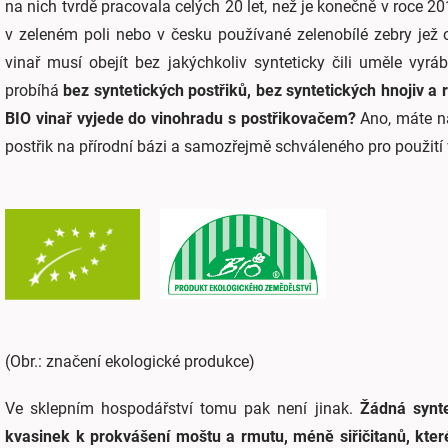
na nich tvrdě pracovala celých 20 let, než je konečně v roce 2
v zeleném poli nebo v česku používané zelenobílé zebry jež o
vinař musí obejít bez jakýchkoliv synteticky čili uměle vyr
probíhá
bez syntetických postřiků, bez syntetických hnojiv a 
BIO vinař vyjede do vinohradu s postřikovačem?
Ano, máte n
postřik na přírodní bázi a samozřejmě schváleného pro použití 
(Obr.: značení ekologické produkce)
Ve sklepním hospodářství tomu pak není jinak.
Žádná synt
kvasinek k prokvášení moštu a rmutu, méně siřičitanů, které 