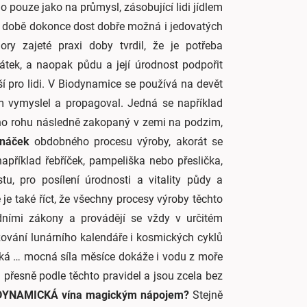
lo pouze jako na průmysl, zásobující lidi jídlem
é době dokonce dost dobře možná i jedovatých
ory zajeté praxi doby tvrdil, že je potřeba
látek, a naopak půdu a její úrodnost podpořit
í pro lidi. V Biodynamice se používá na devět
ám vymyslel a propagoval. Jedná se například
ho rohu následně zakopaný v zemi na podzim,
enáček
obdobného procesu výroby, akorát se
 například řebříček, pampeliška nebo přeslička,
, pro posílení úrodnosti a vitality půdy a
é je také říct, že všechny procesy výroby těchto
odními zákony a provádějí se vždy v určitém
žování lunárního kalendáře i kosmických cyklů
říká … mocná síla měsíce dokáže i vodu z moře
a přesně podle těchto pravidel a jsou zcela bez
IODYNAMICKÁ vína magickým nápojem?
Stejně