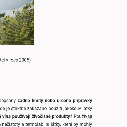
tci v roce 2005)
depsány
žádné limity nebo určené přípravky
de je striktně zakázáno použití jakékoliv látky
ě vína používají živočišné produkty?
Používají
é nečistoty a termolabilní látky, které by mohly