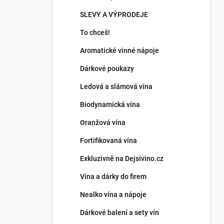
p
SLEVY A VÝPRODEJE
a
n
To chceš!
e
Aromatické vinné nápoje
l
Dárkové poukazy
Ledová a slámová vína
Biodynamická vína
Oranžová vína
Fortifikovaná vína
Exkluzivně na Dejsivino.cz
Vína a dárky do firem
Nealko vína a nápoje
Dárkové balení a sety vín