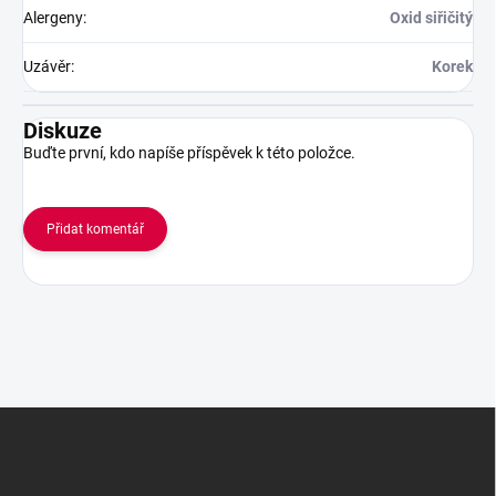
Alergeny
:
Oxid siřičitý
Uzávěr
:
Korek
Diskuze
Buďte první, kdo napíše příspěvek k této položce.
Přidat komentář
Z
á
p
a