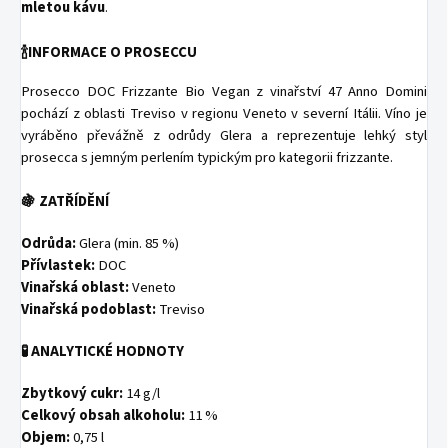
mletou kávu
.
🍾INFORMACE O PROSECCU
Prosecco DOC Frizzante Bio Vegan z vinařství 47 Anno Domini
pochází z oblasti Treviso v regionu Veneto v severní Itálii. Víno je
vyráběno převážně z odrůdy Glera a reprezentuje lehký styl
prosecca s jemným perlením typickým pro kategorii frizzante.
🍇 ZATŘÍDĚNÍ
Odrůda:
Glera (min. 85 %)
Přívlastek:
DOC
Vinařská oblast:
Veneto
Vinařská podoblast:
Treviso
🧪 ANALYTICKÉ HODNOTY
Zbytkový cukr:
14 g/l
Celkový obsah alkoholu:
11 %
Objem:
0,75 l