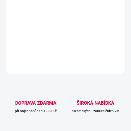
Dárkový set spojuje dvě italské klasiky – svěží a elegantní
Prosecco DOC Frizzante od vinařství 47 Anno Domini
a
aromatickou italskou kávu
DiGiampaolo Brezza 250 g
. Prosecco
je ideální na slavnostní přípitek nebo chvíle odpočinku, zatímco
káva DiGiampaolo Brezza nabízí bohaté aroma a plnou chuť od
prvního šálku. Společně tvoří harmonický dárek, který potěší
milovníky jak vína, tak kvalitní kávy.
DETAILNÍ INFORMACE
ZEPTAT SE
DOPRAVA ZDARMA
ŠIROKÁ NABÍDKA
při objednání nad 1999 Kč
tuzemských i zahraničních vín