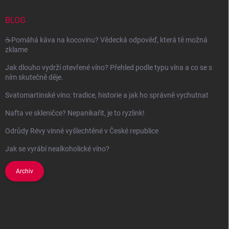
t
í
BLOG
☕Pomáhá káva na kocovinu? Vědecká odpověď, která tě možná
zklame
Jak dlouho vydrží otevřené víno? Přehled podle typu vína a co se s
ním skutečně děje.
Svatomartinské víno: tradice, historie a jak ho správně vychutnat
Nafta ve skleničce? Nepanikařit, je to ryzlink!
Odrůdy Révy vinné vyšlechtěné v České republice
Jak se vyrábí nealkoholické víno?
Archiv