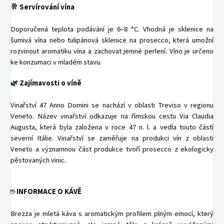
🥂 Servírování vína
Doporučená teplota podávání je 6–8 °C. Vhodná je sklenice na
šumivá vína nebo tulipánová sklenice na prosecco, která umožní
rozvinout aromatiku vína a zachovat jemné perlení. Víno je určeno
ke konzumaci v mladém stavu.
🌿 Zajímavosti o víně
Vinařství 47 Anno Domini se nachází v oblasti Treviso v regionu
Veneto. Název vinařství odkazuje na římskou cestu Via Claudia
Augusta, která byla založena v roce 47 n. l. a vedla touto částí
severní Itálie. Vinařství se zaměřuje na produkci vín z oblasti
Veneto a významnou část produkce tvoří prosecco z ekologicky
pěstovaných vinic.
☕
INFORMACE O KÁVĚ
Brezza je mletá káva s aromatickým profilem plným emocí, který