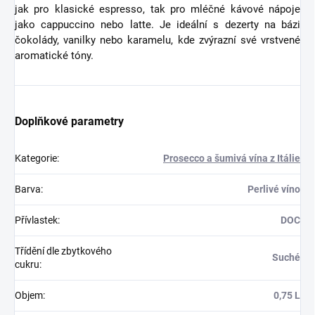
jak pro klasické espresso, tak pro mléčné kávové nápoje
jako cappuccino nebo latte. Je ideální s dezerty na bázi
čokolády, vanilky nebo karamelu, kde zvýrazní své vrstvené
aromatické tóny.
Doplňkové parametry
Kategorie
:
Prosecco a šumivá vína z Itálie
Barva
:
Perlivé víno
Přívlastek
:
DOC
Třídění dle zbytkového
Suché
cukru
:
Objem
:
0,75 L