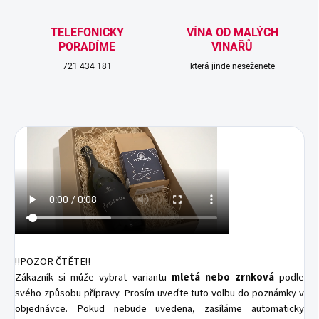
TELEFONICKY
VÍNA OD MALÝCH
PORADÍME
VINAŘŮ
721 434 181
která jinde neseženete
‼️POZOR ČTĚTE‼️
Zákazník si může vybrat variantu
mletá nebo zrnková
podle
svého způsobu přípravy. Prosím uveďte tuto volbu do poznámky v
objednávce. Pokud nebude uvedena, zasíláme automaticky