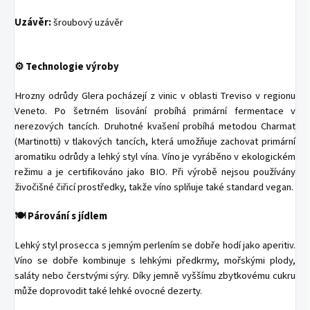
Uzávěr:
šroubový uzávěr
⚙️ Technologie výroby
Hrozny odrůdy Glera pocházejí z vinic v oblasti Treviso v regionu
Veneto. Po šetrném lisování probíhá primární fermentace v
nerezových tancích. Druhotné kvašení probíhá metodou Charmat
(Martinotti) v tlakových tancích, která umožňuje zachovat primární
aromatiku odrůdy a lehký styl vína. Víno je vyráběno v ekologickém
režimu a je certifikováno jako BIO. Při výrobě nejsou používány
živočišné čiřicí prostředky, takže víno splňuje také standard vegan.
🍽️ Párování s jídlem
Lehký styl prosecca s jemným perlením se dobře hodí jako aperitiv.
Víno se dobře kombinuje s lehkými předkrmy, mořskými plody,
saláty nebo čerstvými sýry. Díky jemně vyššímu zbytkovému cukru
může doprovodit také lehké ovocné dezerty.