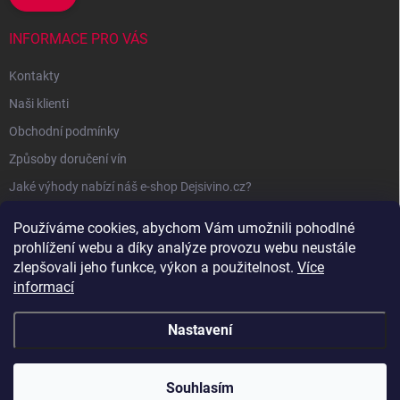
INFORMACE PRO VÁS
Kontakty
Naši klienti
Obchodní podmínky
Způsoby doručení vín
Jaké výhody nabízí náš e-shop Dejsivino.cz?
Podmínky ochrany osobních údajů
Používáme cookies, abychom Vám umožnili pohodlné
prohlížení webu a díky analýze provozu webu neustále
zlepšovali jeho funkce, výkon a použitelnost.
Více
informací
Nastavení
Copyright 2026
Dejsivino.cz
. Všechna práva vyhrazena.
Souhlasím