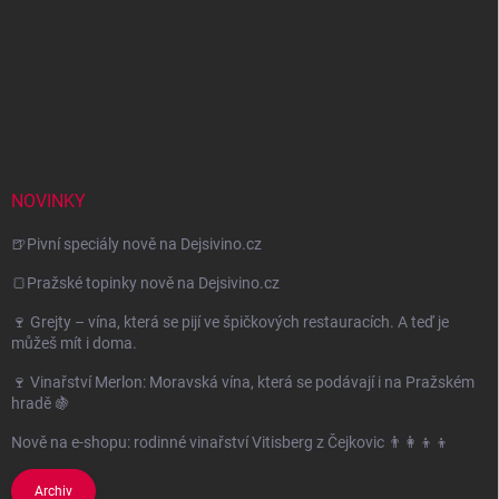
NOVINKY
🍺Pivní speciály nově na Dejsivino.cz
🍞Pražské topinky nově na Dejsivino.cz
🍷 Grejty – vína, která se pijí ve špičkových restauracích. A teď je
můžeš mít i doma.
🍷 Vinařství Merlon: Moravská vína, která se podávají i na Pražském
hradě 🍇
Nově na e-shopu: rodinné vinařství Vitisberg z Čejkovic 👨‍👩‍👦‍👦
Archiv