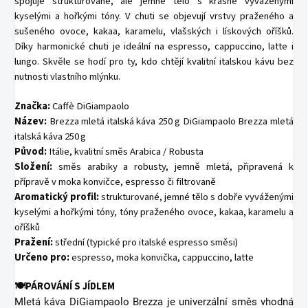
spojuje strukturované, ale jemné tělo s krásně vyváženými
kyselými a hořkými tóny. V chuti se objevují vrstvy praženého a
sušeného ovoce, kakaa, karamelu, vlašských i lískových oříšků.
Díky harmonické chuti je ideální na espresso, cappuccino, latte i
lungo. Skvěle se hodí pro ty, kdo chtějí kvalitní italskou kávu bez
nutnosti vlastního mlýnku.
Značka:
Caffè DiGiampaolo
Název:
Brezza mletá italská káva 250 g
DiGiampaolo Brezza mletá
italská káva 250 g
Původ:
Itálie, kvalitní směs Arabica / Robusta
Složení:
směs arabiky a robusty, jemně mletá, připravená k
přípravě v moka konvičce, espresso či filtrovaně
Aromatický profil:
strukturované, jemné tělo s dobře vyváženými
kyselými a hořkými tóny, tóny praženého ovoce, kakaa, karamelu a
oříšků
Pražení:
střední (typické pro italské espresso směsi)
Určeno pro:
espresso, moka konvička, cappuccino, latte
🍽️PÁROVÁNÍ S JÍDLEM
Mletá káva DiGiampaolo Brezza je univerzální směs vhodná