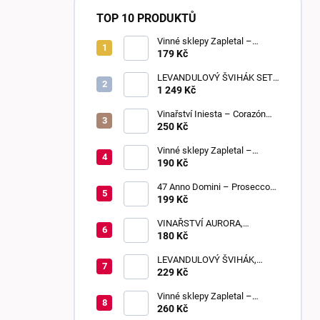
TOP 10 PRODUKTŮ
Vinné sklepy Zapletal –
Sweet Touch 2025 | moravské
179 Kč
zemské víno | sladké
LEVANDULOVÝ ŠVIHÁK SET,
POLOSLADKÉ, 6 KUSŮ
1 249 Kč
Vinařství Iniesta – Corazón
Loco Blanco 2025 | suché
250 Kč
Vinné sklepy Zapletal –
Sauvignon 2024 | kabinetní
190 Kč
víno | suché
47 Anno Domini – Prosecco
DOC Frizzante | Extra Dry
199 Kč
VINAŘSTVÍ AURORA,
BEZIŇON, SLADKÉ, 0,75 L
180 Kč
LEVANDULOVÝ ŠVIHÁK,
POLOSLADKÉ, 0,75 L
229 Kč
Vinné sklepy Zapletal –
Muškát Rumeni 2024 | výběr z
260 Kč