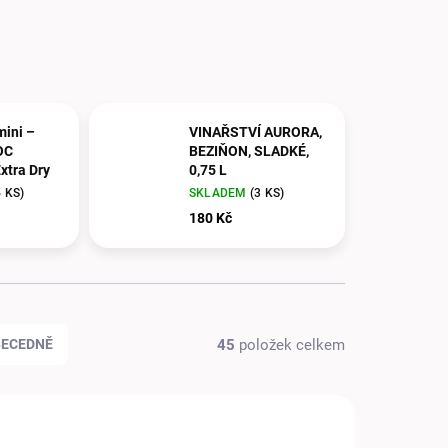
ini –
VINAŘSTVÍ AURORA,
OC
BEZIŇON, SLADKÉ,
Extra Dry
0,75 L
5 KS)
SKLADEM
(3 KS)
180 Kč
45
položek celkem
BECEDNĚ