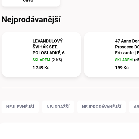
Cava
Nejprodávanější
LEVANDULOVÝ
47 Anno Dom
ŠVIHÁK SET,
Prosecco D
POLOSLADKÉ, 6
Frizzante | 
KUSŮ
SKLADEM
(2 KS)
SKLADEM
(>
1 249 Kč
199 Kč
Ř
a
NEJLEVNĚJŠÍ
NEJDRAŽŠÍ
NEJPRODÁVANĚJŠÍ
A
z
e
n
V
í
ý
p