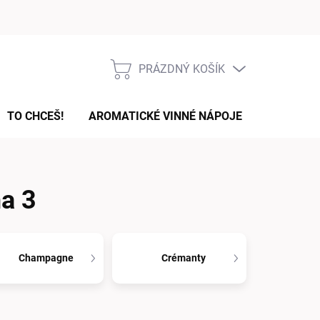
Podmínky ochrany osobních údajů
PRÁZDNÝ KOŠÍK
NÁKUPNÍ
KOŠÍK
TO CHCEŠ!
AROMATICKÉ VINNÉ NÁPOJE
DÁRKOVÉ
na 3
Champagne
Crémanty