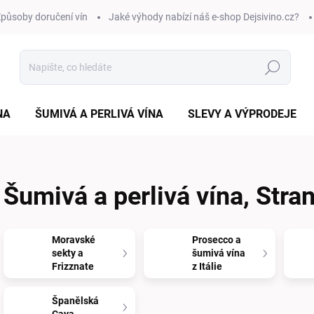
působy doručení vín
Jaké výhody nabízí náš e-shop Dejsivino.cz?
Hledat
NA
ŠUMIVÁ A PERLIVÁ VÍNA
SLEVY A VÝPRODEJE
Šumivá a perlivá vína
, Stra
Moravské
Prosecco a
sekty a
šumivá vína
Frizznate
z Itálie
Španělská