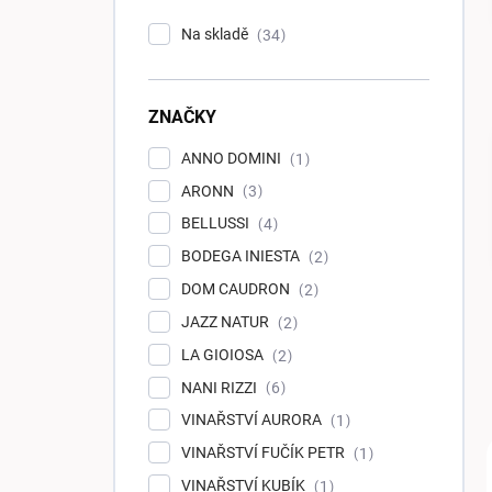
p
Na skladě
34
a
n
e
ZNAČKY
l
ANNO DOMINI
1
ARONN
3
BELLUSSI
4
BODEGA INIESTA
2
DOM CAUDRON
2
JAZZ NATUR
2
LA GIOIOSA
2
NANI RIZZI
6
VINAŘSTVÍ AURORA
1
VINAŘSTVÍ FUČÍK PETR
1
VINAŘSTVÍ KUBÍK
1