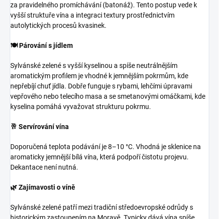
za pravidelného promíchávání (batonáž). Tento postup vede k
vyšší struktuře vína a integraci textury prostřednictvím
autolytických procesů kvasinek.
🍽️ Párování s jídlem
Sylvánské zelené s vyšší kyselinou a spíše neutrálnějším
aromatickým profilem je vhodné k jemnějším pokrmům, kde
nepřebíjí chuť jídla. Dobře funguje s rybami, lehčími úpravami
vepřového nebo telecího masa a se smetanovými omáčkami, kde
kyselina pomáhá vyvažovat strukturu pokrmu.
🥂 Servírování vína
Doporučená teplota podávání je 8–10 °C. Vhodná je sklenice na
aromaticky jemnější bílá vína, která podpoří čistotu projevu.
Dekantace není nutná.
🌿 Zajímavosti o víně
Sylvánské zelené patří mezi tradiční středoevropské odrůdy s
historickým zastoupením na Moravě. Typicky dává vína spíše