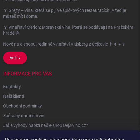
🍷 Grejty – vína, která se pijí ve špičkových restauracích. A teď je
můžeš mít i doma.
🍷 Vinařství Merlon: Moravská vína, která se podávají i na Pražském
hradě 🍇
Nově na e-shopu: rodinné vinařství Vitisberg z Čejkovic 👨‍👩‍👦‍👦
Archiv
INFORMACE PRO VÁS
Kontakty
Naši klienti
Obchodní podmínky
Způsoby doručení vín
Jaké výhody nabízí náš e-shop Dejsivino.cz?
Podmínky ochrany osobních údajů
Používáme cookies, abychom Vám umožnili pohodlné