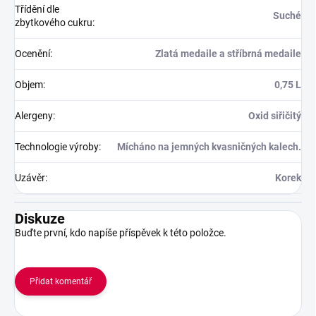
Třídění dle
Suché
zbytkového cukru
:
Ocenění
:
Zlatá medaile a stříbrná medaile
Objem
:
0,75 L
Alergeny
:
Oxid siřičitý
Technologie výroby
:
Mícháno na jemných kvasničných kalech.
Uzávěr
:
Korek
Diskuze
Buďte první, kdo napíše příspěvek k této položce.
Přidat komentář