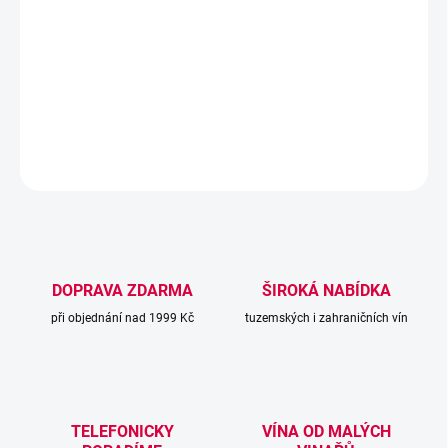
postavená na jemných bylinných a ovocných tónech, typicky se
projevují nuance zeleného jablka a angreštu. V chuti působí
suchým dojmem, se střední plností a vyšší, svěží kyselinou.
Struktura vína je spíše lineární, s lehce kořenitou dochutí.
DETAILNÍ INFORMACE
ZEPTAT SE
DOPRAVA ZDARMA
ŠIROKÁ NABÍDKA
při objednání nad 1999 Kč
tuzemských i zahraničních vín
TELEFONICKY
VÍNA OD MALÝCH