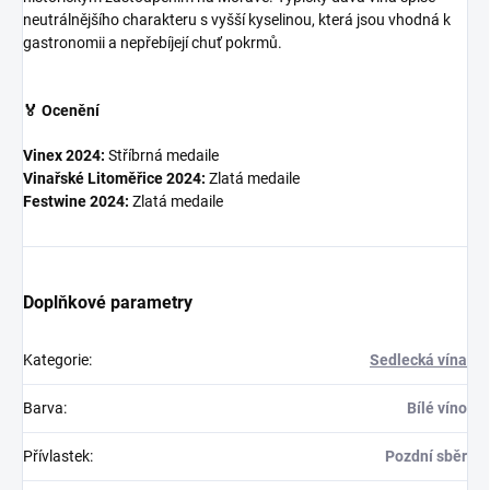
neutrálnějšího charakteru s vyšší kyselinou, která jsou vhodná k
gastronomii a nepřebíjejí chuť pokrmů.
🏅 Ocenění
Vinex 2024:
Stříbrná medaile
Vinařské Litoměřice 2024:
Zlatá medaile
Festwine 2024:
Zlatá medaile
Doplňkové parametry
Kategorie
:
Sedlecká vína
Barva
:
Bílé víno
Přívlastek
:
Pozdní sběr