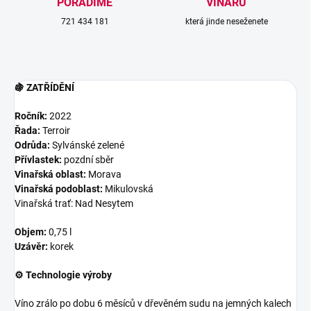
PORADÍME
VINAŘŮ
721 434 181
která jinde neseženete
🍇 ZATŘÍDĚNÍ
Ročník:
2022
Řada:
Terroir
Odrůda:
Sylvánské zelené
Přívlastek:
pozdní sběr
Vinařská oblast:
Morava
Vinařská podoblast:
Mikulovská
Vinařská trať: Nad Nesytem
Objem:
0,75 l
Uzávěr:
korek
⚙️ Technologie výroby
Víno zrálo po dobu 6 měsíců v dřevěném sudu na jemných kalech