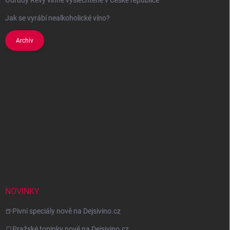
Odrůdy Révy vinné vyšlechtěné v České republice
Jak se vyrábí nealkoholické víno?
Archiv
NOVINKY
🍺Pivní speciály nově na Dejsivino.cz
🍞Pražské topinky nově na Dejsivino.cz