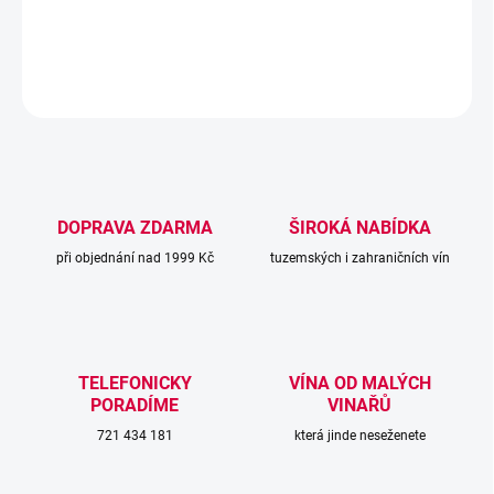
DETAILNÍ INFORMACE
ZEPTAT SE
DOPRAVA ZDARMA
ŠIROKÁ NABÍDKA
při objednání nad 1999 Kč
tuzemských i zahraničních vín
TELEFONICKY
VÍNA OD MALÝCH
PORADÍME
VINAŘŮ
721 434 181
která jinde neseženete