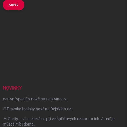
Archiv
NOVINKY
🍺Pivní speciály nově na Dejsivino.cz
🍞Pražské topinky nově na Dejsivino.cz
🍷 Grejty – vína, která se pijí ve špičkových restauracích. A teď je
můžeš mít i doma.