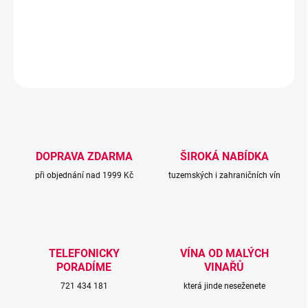
tropického ovoce s nádechem jemné kořenitosti.
DETAILNÍ INFORMACE
ZEPTAT SE
DOPRAVA ZDARMA
ŠIROKÁ NABÍDKA
při objednání nad 1999 Kč
tuzemských i zahraničních vín
TELEFONICKY
VÍNA OD MALÝCH
PORADÍME
VINAŘŮ
721 434 181
která jinde neseženete