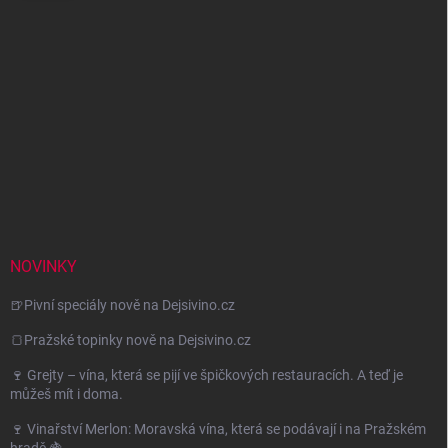
NOVINKY
🍺Pivní speciály nově na Dejsivino.cz
🍞Pražské topinky nově na Dejsivino.cz
🍷 Grejty – vína, která se pijí ve špičkových restauracích. A teď je
můžeš mít i doma.
🍷 Vinařství Merlon: Moravská vína, která se podávají i na Pražském