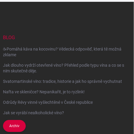
Z
á
p
a
t
í
BLOG
☕Pomáhá káva na kocovinu? Vědecká odpověď, která tě možná
zklame
Jak dlouho vydrží otevřené víno? Přehled podle typu vína a co se s
ním skutečně děje.
Svatomartinské víno: tradice, historie a jak ho správně vychutnat
Nafta ve skleničce? Nepanikařit, je to ryzlink!
Odrůdy Révy vinné vyšlechtěné v České republice
Jak se vyrábí nealkoholické víno?
Archiv