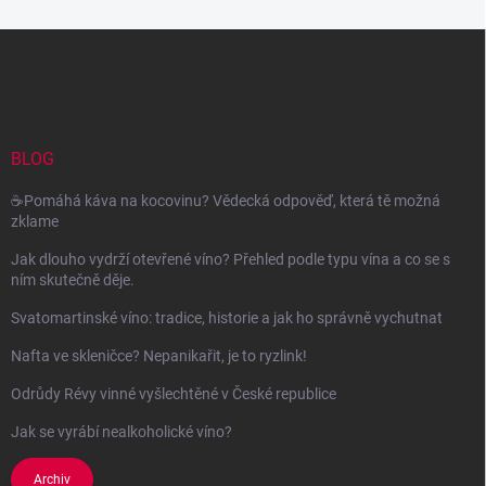
Z
á
p
a
t
í
BLOG
☕Pomáhá káva na kocovinu? Vědecká odpověď, která tě možná
zklame
Jak dlouho vydrží otevřené víno? Přehled podle typu vína a co se s
ním skutečně děje.
Svatomartinské víno: tradice, historie a jak ho správně vychutnat
Nafta ve skleničce? Nepanikařit, je to ryzlink!
Odrůdy Révy vinné vyšlechtěné v České republice
Jak se vyrábí nealkoholické víno?
Archiv