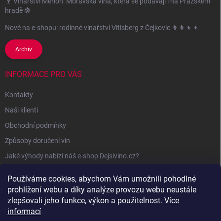
🍷 Vinařství Merlon: Moravská vína, která se podávají i na Pražském
hradě 🍇
Nově na e-shopu: rodinné vinařství Vitisberg z Čejkovic 👨‍👩‍👦‍👦
Archiv
INFORMACE PRO VÁS
Kontakty
Naši klienti
Obchodní podmínky
Způsoby doručení vín
Jaké výhody nabízí náš e-shop Dejsivino.cz?
Podmínky ochrany osobních údajů
Používáme cookies, abychom Vám umožnili pohodlné
prohlížení webu a díky analýze provozu webu neustále
zlepšovali jeho funkce, výkon a použitelnost.
Více
informací