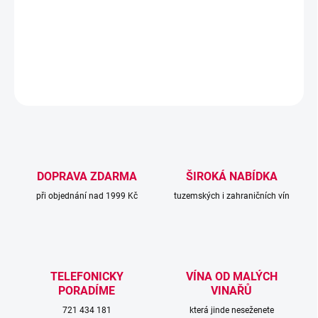
růže. Chuť Pálavy je sladká a medová s lehce botrytickým
nádechem.
DETAILNÍ INFORMACE
ZEPTAT SE
DOPRAVA ZDARMA
ŠIROKÁ NABÍDKA
při objednání nad 1999 Kč
tuzemských i zahraničních vín
TELEFONICKY
VÍNA OD MALÝCH
PORADÍME
VINAŘŮ
721 434 181
která jinde neseženete