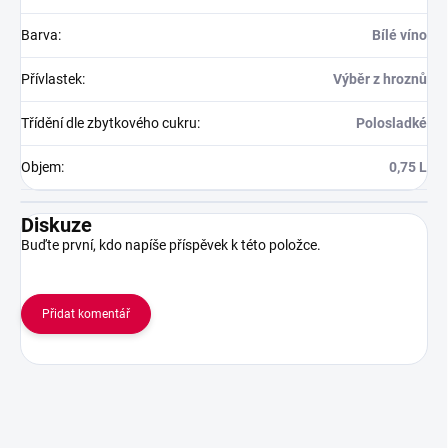
Barva
:
Bílé víno
Přívlastek
:
Výběr z hroznů
Třídění dle zbytkového cukru
:
Polosladké
Objem
:
0,75 L
Diskuze
Buďte první, kdo napíše příspěvek k této položce.
Přidat komentář