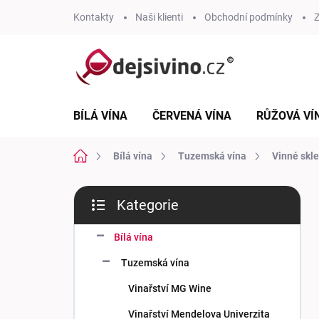
Přejít
Kontakty
Naši klienti
Obchodní podmínky
Z
na
obsah
BÍLÁ VÍNA
ČERVENÁ VÍNA
RŮŽOVÁ VÍ
Domů
Bílá vína
Tuzemská vína
Vinné skl
P
Kategorie
o
Přeskočit
s
kategorie
t
Bílá vína
r
Tuzemská vína
a
n
Vinařství MG Wine
n
Vinařství Mendelova Univerzita
í