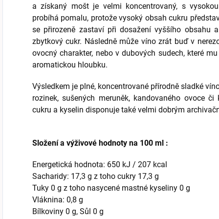
a získaný mošt je velmi koncentrovaný, s vysokou 
probíhá pomalu, protože vysoký obsah cukru představ
se přirozeně zastaví při dosažení vyššího obsahu a
zbytkový cukr. Následně může víno zrát buď v nerez
ovocný charakter, nebo v dubových sudech, které mu 
aromatickou hloubku.
Výsledkem je plné, koncentrované přírodně sladké vín
rozinek, sušených meruněk, kandovaného ovoce či 
cukru a kyselin disponuje také velmi dobrým archivač
Složení a výživové hodnoty na 100 ml :
Energetická hodnota: 650 kJ / 207 kcal
Sacharidy: 17,3 g z toho cukry 17,3 g
Tuky 0 g z toho nasycené mastné kyseliny 0 g
Vláknina: 0,8 g
Bílkoviny 0 g, Sůl 0 g