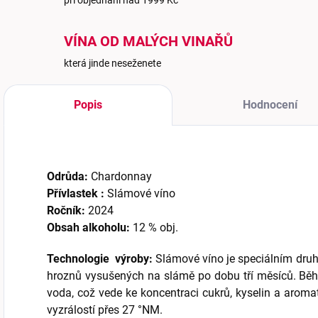
při objednání nad 1999 Kč
VÍNA OD MALÝCH VINAŘŮ
která jinde neseženete
Popis
Hodnocení
Odrůda:
Chardonnay
Přívlastek :
Slámové víno
Ročník:
2024
Obsah alkoholu:
12 % obj.
Technologie výroby:
Slámové víno je speciálním druhe
hroznů vysušených na slámě po dobu tří měsíců. Běh
voda, což vede ke koncentraci cukrů, kyselin a aromat
vyzrálostí přes 27 °NM.