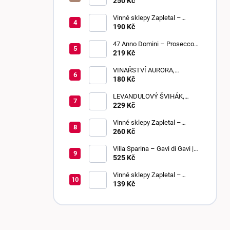
Loco Blanco 2025 | suché
250 Kč
Vinné sklepy Zapletal –
Sauvignon 2024 | kabinetní
190 Kč
víno | suché
47 Anno Domini – Prosecco
DOC Frizzante | Extra Dry
219 Kč
VINAŘSTVÍ AURORA,
BEZIŇON, SLADKÉ, 0,75 L
180 Kč
LEVANDULOVÝ ŠVIHÁK,
POLOSLADKÉ, 0,75 L
229 Kč
Vinné sklepy Zapletal –
Muškát Rumeni 2024 | výběr z
260 Kč
bobulí | sladké
Villa Sparina – Gavi di Gavi |
DOCG | suché
525 Kč
Vinné sklepy Zapletal –
Chardonnay 2024 | kabinetní
139 Kč
víno | polosuché