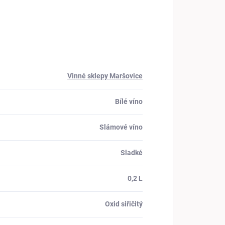
Vinné sklepy Maršovice
Bílé víno
Slámové víno
Sladké
0,2 L
Oxid siřičitý