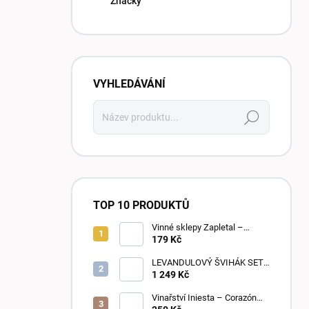
Značky
VYHLEDÁVÁNÍ
Hledat
TOP 10 PRODUKTŮ
Vinné sklepy Zapletal –
Sweet Touch 2025 | moravské
179 Kč
zemské víno | sladké
LEVANDULOVÝ ŠVIHÁK SET,
POLOSLADKÉ, 6 KUSŮ
1 249 Kč
Vinařství Iniesta – Corazón