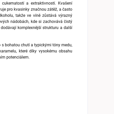
cukernatostí a extraktivností. Kvašení
uje pro kvasinky značnou zátěž, a často
lkoholu, takže ve víně zůstává výrazný
ových nádobách, kde si zachovává čistý
dodávají komplexnější strukturu a další
o s bohatou chutí a typickými tóny medu,
karamelu, které díky vysokému obsahu
ním potenciálem.