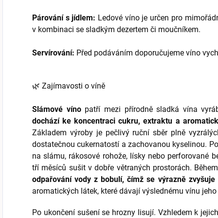
Párování s jídlem:
Ledové víno je určen pro mimořádné
v kombinaci se sladkým dezertem či moučníkem.
Servírování:
Před podáváním doporučujeme víno vychl
🌿 Zajímavosti o víně
Slámové víno
patří mezi přírodně sladká vína vyr
dochází ke koncentraci cukru, extraktu a aromatic
Základem výroby je pečlivý ruční sběr plně vyzrál
dostatečnou cukernatostí a zachovanou kyselinou. Po s
na slámu, rákosové rohože, lísky nebo perforované 
tří měsíců sušit v dobře větraných prostorách. Běhe
odpařování vody z bobulí, čímž se výrazně zvyšuje
aromatických látek, které dávají výslednému vínu jeho 
Po ukončení sušení se hrozny lisují. Vzhledem k jejic