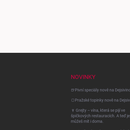
NOVINKY
🍺Pivní speciály nově na Dejsivin
🍞Pražské topinky nově na Dejsiv
🍷 Grejty – vína, která se pijí ve
špičkových restauracích. A teď je
můžeš mít i doma.