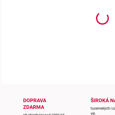
V ar
medo
opra
příl
zálež
DETA
DOPRAVA
ŠIROKÁ N
ZDARMA
tuzemských i z
vín