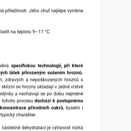
 příležitosti. Jeho chuť nejlépe vynikne
adit na teplotu 9–11 °C.
áběná
specifickou technologií, při které
kých látek přirozeným sušením hroznů.
ých, zdravých a nepoškozených hroznů s
klizni se hrozny ukládají v jedné vrstvě
bedýnky a nechávají se po dobu nejméně
m tohoto procesu
dochází k postupnému
 koncentrace přírodních cukrů
, kyselin i
typický charakter.
h částečné dehydrataci je výlisnost nízká