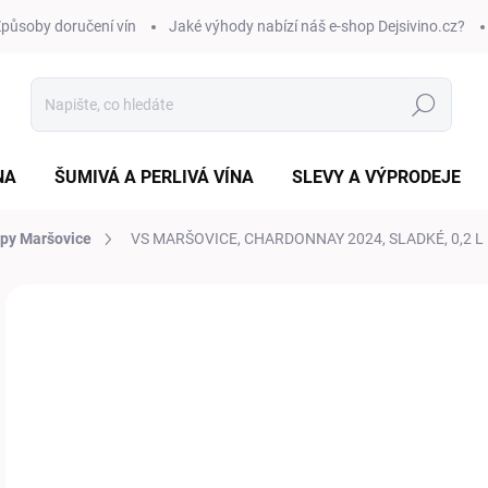
působy doručení vín
Jaké výhody nabízí náš e-shop Dejsivino.cz?
Hledat
NA
ŠUMIVÁ A PERLIVÁ VÍNA
SLEVY A VÝPRODEJE
epy Maršovice
VS MARŠOVICE, CHARDONNAY 2024, SLADKÉ, 0,2 L
Neohodnoceno
Podrobnosti hodnocení
ZNAČKA:
VINNÉ S
VÝPRODEJ
3
Měr
RYC
cena
VAR