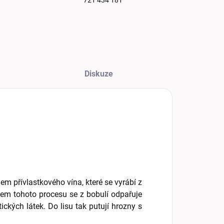
721 434 181
Diskuze
m přívlastkového vína, které se vyrábí z
em tohoto procesu se z bobulí odpařuje
ických látek. Do lisu tak putují hrozny s