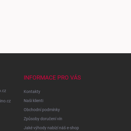
INFORMACE PRO VÁS
o.cz
Kontakty
Naši klienti
ino.cz
Obchodní podmínky
Způsoby doručení vín
Jaké výhody nabízí náš e-shop