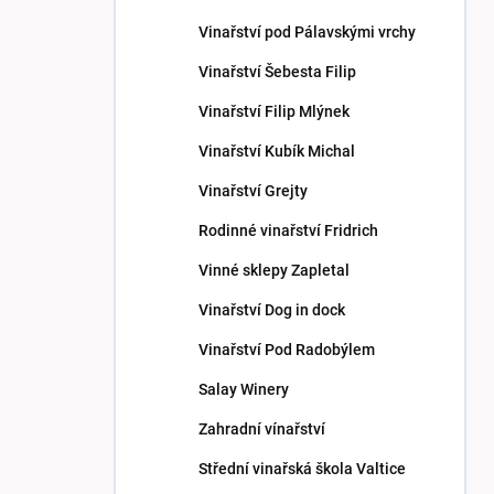
p
Vinařství pod Pálavskými vrchy
a
n
Vinařství Šebesta Filip
e
Vinařství Filip Mlýnek
l
Vinařství Kubík Michal
Vinařství Grejty
Rodinné vinařství Fridrich
Vinné sklepy Zapletal
Vinařství Dog in dock
Vinařství Pod Radobýlem
Salay Winery
Zahradní vínařství
Střední vinařská škola Valtice