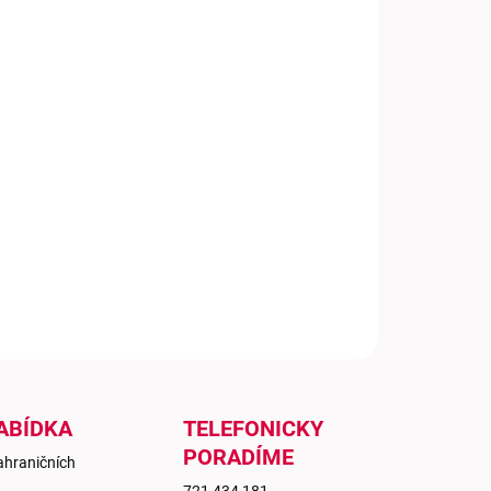
−
+
Přidat do košíku
oma se rozvíjí tropické ovoce a v chuti dominují nádherné
vé tóny. Díky náročnosti výroby je slámové víno
vdovou vzácností a perfektně se hodí pro slavnostní
ežitosti nebo jako hezký dárek pro někoho, na kom vám
í.
ILNÍ INFORMACE
ZEPTAT SE
ABÍDKA
TELEFONICKY
PORADÍME
ahraničních