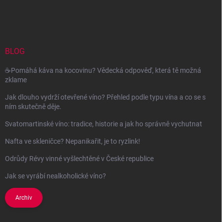
á
p
a
t
í
BLOG
☕Pomáhá káva na kocovinu? Vědecká odpověď, která tě možná
zklame
Jak dlouho vydrží otevřené víno? Přehled podle typu vína a co se s
ním skutečně děje.
Svatomartinské víno: tradice, historie a jak ho správně vychutnat
Nafta ve skleničce? Nepanikařit, je to ryzlink!
Odrůdy Révy vinné vyšlechtěné v České republice
Jak se vyrábí nealkoholické víno?
Archiv