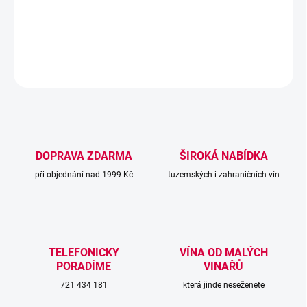
svěžím ovoci a jahodách máku a růžích.
DETAILNÍ INFORMACE
ZEPTAT SE
DOPRAVA ZDARMA
ŠIROKÁ NABÍDKA
při objednání nad 1999 Kč
tuzemských i zahraničních vín
TELEFONICKY
VÍNA OD MALÝCH
PORADÍME
VINAŘŮ
721 434 181
která jinde neseženete