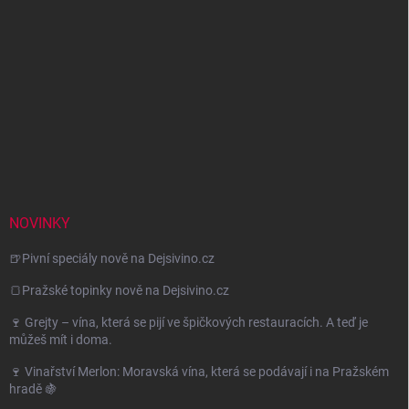
NOVINKY
🍺Pivní speciály nově na Dejsivino.cz
🍞Pražské topinky nově na Dejsivino.cz
🍷 Grejty – vína, která se pijí ve špičkových restauracích. A teď je
můžeš mít i doma.
🍷 Vinařství Merlon: Moravská vína, která se podávají i na Pražském
hradě 🍇