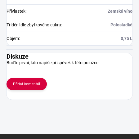
Přívlastek
:
Zemské víno
Třídění dle zbytkového cukru
:
Polosladké
Objem
:
0,75 L
Diskuze
Buďte první, kdo napíše příspěvek k této položce.
Přidat komentář
Z