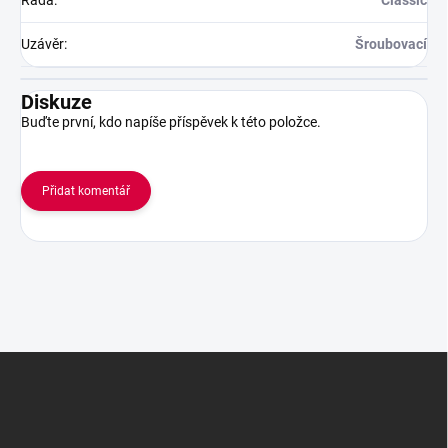
Řada
:
Classic
Uzávěr
:
Šroubovací
Diskuze
Buďte první, kdo napíše příspěvek k této položce.
Přidat komentář
Z
á
p
a