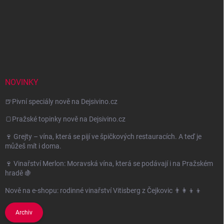
NOVINKY
🍺Pivní speciály nově na Dejsivino.cz
🍞Pražské topinky nově na Dejsivino.cz
🍷 Grejty – vína, která se pijí ve špičkových restauracích. A teď je
můžeš mít i doma.
🍷 Vinařství Merlon: Moravská vína, která se podávají i na Pražském
hradě 🍇
Nově na e-shopu: rodinné vinařství Vitisberg z Čejkovic 👨‍👩‍👦‍👦
Archiv