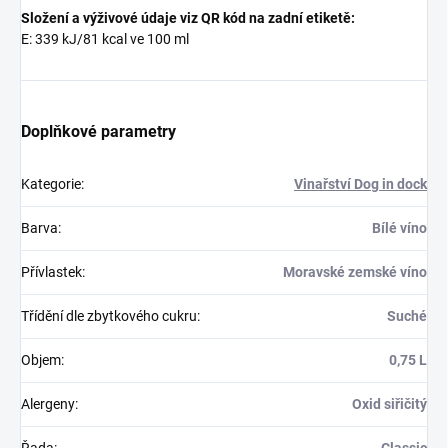
Složení a výživové údaje viz QR kód na zadní etiketě:
E: 339 kJ/81 kcal ve 100 ml
Doplňkové parametry
Kategorie
:
Vinařství Dog in dock
Barva
:
Bílé víno
Přívlastek
:
Moravské zemské víno
Třídění dle zbytkového cukru
:
Suché
Objem
:
0,75 L
Alergeny
:
Oxid siřičitý