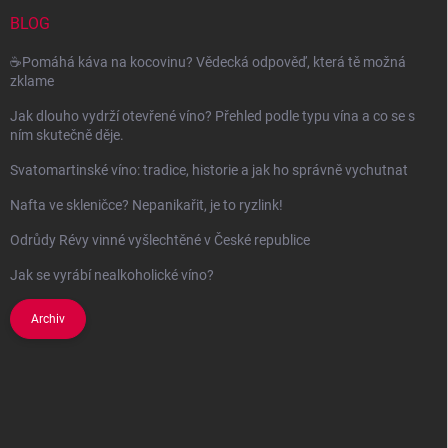
t
í
BLOG
☕Pomáhá káva na kocovinu? Vědecká odpověď, která tě možná
zklame
Jak dlouho vydrží otevřené víno? Přehled podle typu vína a co se s
ním skutečně děje.
Svatomartinské víno: tradice, historie a jak ho správně vychutnat
Nafta ve skleničce? Nepanikařit, je to ryzlink!
Odrůdy Révy vinné vyšlechtěné v České republice
Jak se vyrábí nealkoholické víno?
Archiv