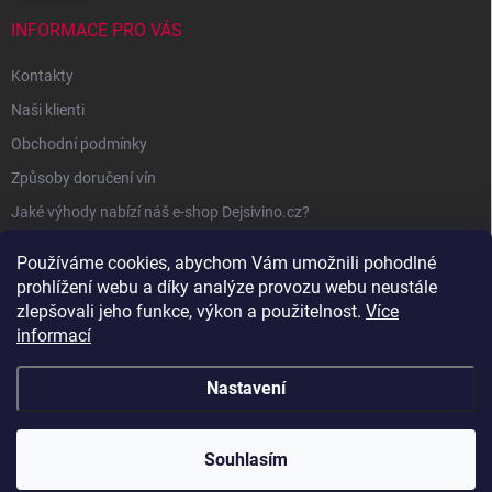
INFORMACE PRO VÁS
Kontakty
Naši klienti
Obchodní podmínky
Způsoby doručení vín
Jaké výhody nabízí náš e-shop Dejsivino.cz?
Podmínky ochrany osobních údajů
Používáme cookies, abychom Vám umožnili pohodlné
prohlížení webu a díky analýze provozu webu neustále
zlepšovali jeho funkce, výkon a použitelnost.
Více
informací
Nastavení
Copyright 2026
Dejsivino.cz
. Všechna práva vyhrazena.
Souhlasím
Vytvořil Shoptet