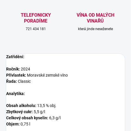
TELEFONICKY
VÍNA OD MALÝCH
PORADÍME
VINAŘŮ
721 434 181
která jinde neseženete
Zatřídění:
Ročník:
2024
Přívlastek:
Moravské zemské víno
Řada:
Classic
Analytika:
Obsah alkoholu:
13,5 % obj.
Zbytkový cukr:
5,5
g/l
Celkový obsah kyselin:
6,3
g/l
Objem:
0,75 l