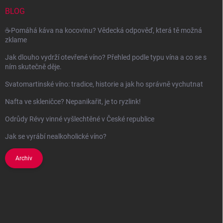
t
í
BLOG
☕Pomáhá káva na kocovinu? Vědecká odpověď, která tě možná
zklame
Jak dlouho vydrží otevřené víno? Přehled podle typu vína a co se s
ním skutečně děje.
Svatomartinské víno: tradice, historie a jak ho správně vychutnat
Nafta ve skleničce? Nepanikařit, je to ryzlink!
Odrůdy Révy vinné vyšlechtěné v České republice
Jak se vyrábí nealkoholické víno?
Archiv