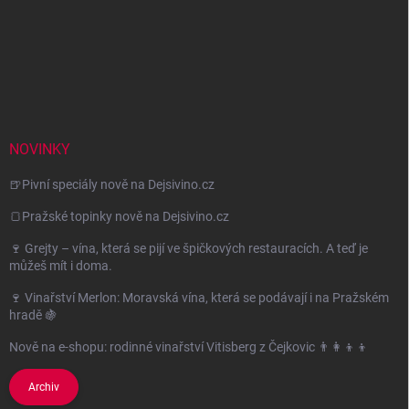
NOVINKY
🍺Pivní speciály nově na Dejsivino.cz
🍞Pražské topinky nově na Dejsivino.cz
🍷 Grejty – vína, která se pijí ve špičkových restauracích. A teď je
můžeš mít i doma.
🍷 Vinařství Merlon: Moravská vína, která se podávají i na Pražském
hradě 🍇
Nově na e-shopu: rodinné vinařství Vitisberg z Čejkovic 👨‍👩‍👦‍👦
Archiv