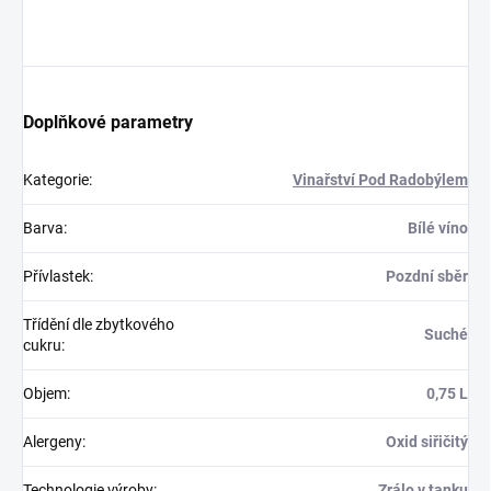
Doplňkové parametry
Kategorie
:
Vinařství Pod Radobýlem
Barva
:
Bílé víno
Přívlastek
:
Pozdní sběr
Třídění dle zbytkového
Suché
cukru
:
Objem
:
0,75 L
Alergeny
:
Oxid siřičitý
Technologie výroby
:
Zrálo v tanku