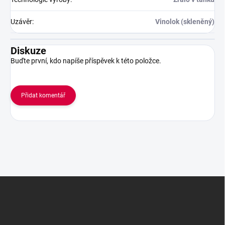
Uzávěr
:
Vinolok (skleněný)
Diskuze
Buďte první, kdo napíše příspěvek k této položce.
Přidat komentář
Z
á
p
a