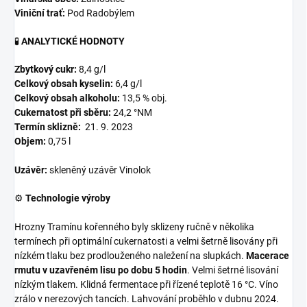
Viniční trať:
Pod Radobýlem
🧪
ANALYTICKÉ HODNOTY
Zbytkový cukr:
8,4 g/l
Celkový obsah kyselin:
6,4 g/l
Celkový obsah alkoholu:
13,5 % obj.
Cukernatost při sběru:
24
,2 °NM
Termín sklizně:
21
. 9. 2023
Objem:
0,75 l
Uzávěr:
skleněný uzávěr Vinolok
⚙️
Technologie výroby
Hrozny Tramínu kořenného byly sklizeny ručně v několika
termínech při optimální cukernatosti a velmi šetrně lisovány při
nízkém tlaku bez prodlouženého naležení na slupkách.
Macerace
rmutu v uzavřeném lisu po dobu 5 hodin
. Velmi šetrné lisování
nízkým tlakem. Klidná fermentace při řízené teplotě 16 °C. Víno
zrálo v nerezových tancích. Lahvování proběhlo v dubnu 2024.