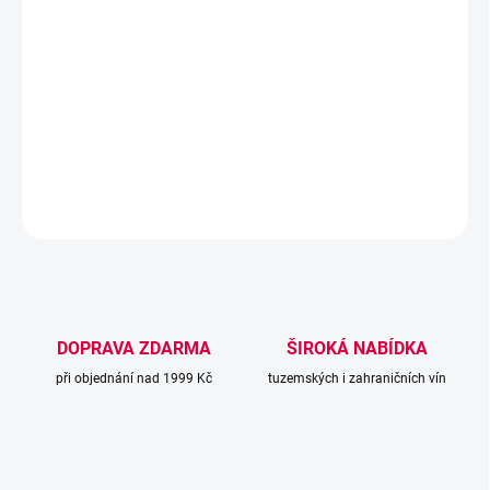
Tramín 2023 se prezentuje jako suché bílé víno s typickou jemnou
kořenitostí odrůdy Tramín kořenný a svěží kyselinkou. Barva
odpovídá odrůdovému profilu lipového květu a celkový projev je
ovlivněn důrazem na čistotu a lehkost suchého stylu bez zráním v
dubu.
DETAILNÍ INFORMACE
ZEPTAT SE
DOPRAVA ZDARMA
ŠIROKÁ NABÍDKA
při objednání nad 1999 Kč
tuzemských i zahraničních vín