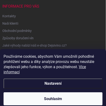
INFORMACE PRO VÁS
Kontakty
Naši klienti
Obchodní podmínky
Způsoby doručení vín
Jaké výhody nabízí náš e-shop Dejsivino.cz?
Podmínky ochrany osobních údajů
Používáme cookies, abychom Vám umožnili pohodlné
prohlížení webu a díky analýze provozu webu neustále
zlepšovali jeho funkce, výkon a použitelnost.
Více
informací
Nastavení
Copyright 2026
Dejsivino.cz
. Všechna práva vyhrazena.
Souhlasím
Vytvořil Shoptet