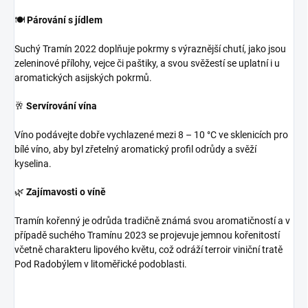
🍽️
Párování s jídlem
Suchý Tramín 2022 doplňuje pokrmy s výraznější chutí, jako jsou
zeleninové přílohy, vejce či paštiky, a svou svěžestí se uplatní i u
aromatických asijských pokrmů.
🥂
Servírování vína
Víno podávejte dobře vychlazené mezi 8 – 10 °C ve sklenicích pro
bílé víno, aby byl zřetelný aromatický profil odrůdy a svěží
kyselina.
🌿
Zajímavosti o víně
Tramín kořenný je odrůda tradičně známá svou aromatičností a v
případě suchého Tramínu 2023 se projevuje jemnou kořenitostí
včetně charakteru lipového květu, což odráží terroir viniční tratě
Pod Radobýlem v litoměřické podoblasti.