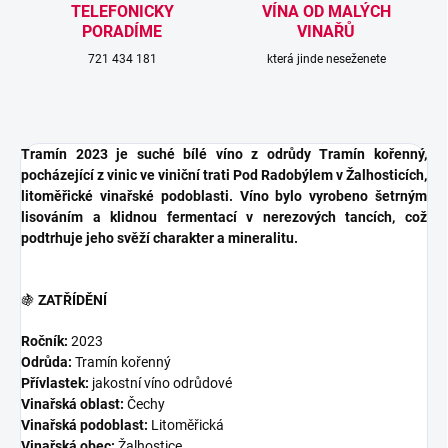
TELEFONICKY
VÍNA OD MALÝCH
PORADÍME
VINAŘŮ
721 434 181
která jinde neseženete
Tramín 2023 je suché bílé víno z odrůdy Tramín kořenný,
pocházející z vinic ve viniční trati Pod Radobýlem v Žalhosticích,
litoměřické vinařské podoblasti. Víno bylo vyrobeno šetrným
lisováním a klidnou fermentací v nerezových tancích, což
podtrhuje jeho svěží charakter a mineralitu.
🍇
ZATŘÍDĚNÍ
Ročník:
2023
Odrůda:
Tramín kořenný
Přívlastek:
jakostní víno odrůdové
Vinařská oblast:
Čechy
Vinařská podoblast:
Litoměřická
Vinařská obec:
Žalhostice