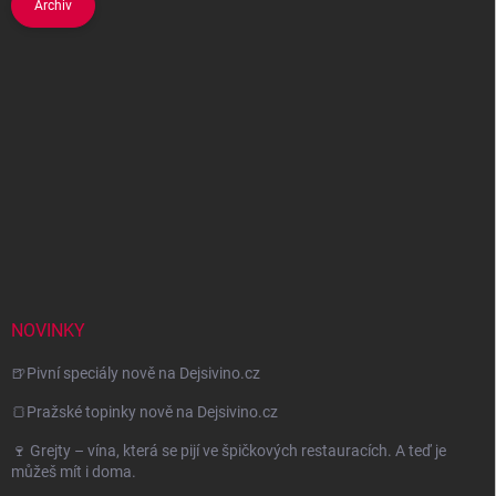
Archiv
NOVINKY
🍺Pivní speciály nově na Dejsivino.cz
🍞Pražské topinky nově na Dejsivino.cz
🍷 Grejty – vína, která se pijí ve špičkových restauracích. A teď je
můžeš mít i doma.